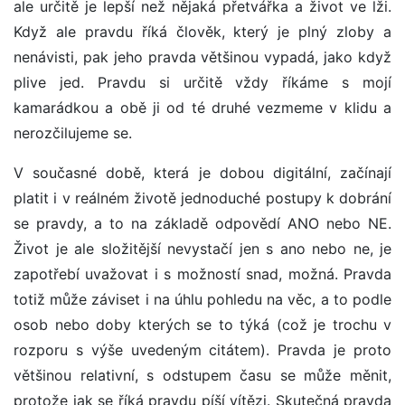
ale určitě je lepší než nějaká přetvářka a život ve lži.
Když ale pravdu říká člověk, který je plný zloby a
nenávisti, pak jeho pravda většinou vypadá, jako když
plive jed. Pravdu si určitě vždy říkáme s mojí
kamarádkou a obě ji od té druhé vezmeme v klidu a
nerozčilujeme se.
V současné době, která je dobou digitální, začínají
platit i v reálném životě jednoduché postupy k dobrání
se pravdy, a to na základě odpovědí ANO nebo NE.
Život je ale složitější nevystačí jen s ano nebo ne, je
zapotřebí uvažovat i s možností snad, možná. Pravda
totiž může záviset i na úhlu pohledu na věc, a to podle
osob nebo doby kterých se to týká (což je trochu v
rozporu s výše uvedeným citátem). Pravda je proto
většinou relativní, s odstupem času se může měnit,
protože jak se říká pravdu píší vítězi. Skutečná pravda