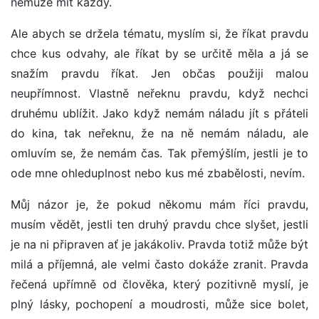
nemůže mít každý.
Ale abych se držela tématu, myslím si, že říkat pravdu
chce kus odvahy, ale říkat by se určitě měla a já se
snažím pravdu říkat. Jen občas použiji malou
neupřímnost. Vlastně neřeknu pravdu, když nechci
druhému ublížit. Jako když nemám náladu jít s přáteli
do kina, tak neřeknu, že na ně nemám náladu, ale
omluvím se, že nemám čas. Tak přemýšlím, jestli je to
ode mne ohleduplnost nebo kus mé zbabělosti, nevím.
Můj názor je, že pokud někomu mám říci pravdu,
musím vědět, jestli ten druhý pravdu chce slyšet, jestli
je na ni připraven ať je jakákoliv. Pravda totiž může být
milá a příjemná, ale velmi často dokáže zranit. Pravda
řečená upřímně od člověka, který pozitivně myslí, je
plný lásky, pochopení a moudrosti, může sice bolet,