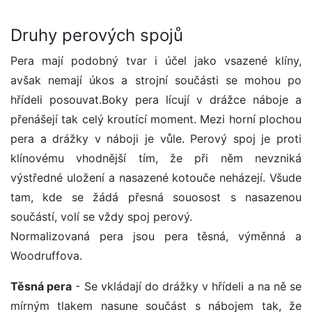
Druhy perových spojů
Pera mají podobný tvar i účel jako vsazené klíny,
avšak nemají úkos a strojní součásti se mohou po
hřídeli posouvat.Boky pera lícují v drážce náboje a
přenášejí tak celý kroutící moment. Mezi horní plochou
pera a drážky v náboji je vůle. Perový spoj je proti
klínovému vhodnější tím, že při něm nevzniká
výstředné uložení a nasazené kotouče neházejí. Všude
tam, kde se žádá přesná souosost s nasazenou
součástí, volí se vždy spoj perový.
Normalizovaná pera jsou pera těsná, výměnná a
Woodruffova.
Těsná pera
- Se vkládají do drážky v hřídeli a na ně se
mírným tlakem nasune součást s nábojem tak, že