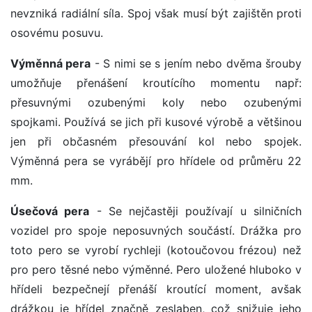
nevzniká radiální síla. Spoj však musí být zajištěn proti
osovému posuvu.
Výměnná pera
- S nimi se s jením nebo dvěma šrouby
umožňuje přenášení kroutícího momentu např:
přesuvnými ozubenými koly nebo ozubenými
spojkami. Používá se jich při kusové výrobě a většinou
jen při občasném přesouvání kol nebo spojek.
Výměnná pera se vyrábějí pro hřídele od průměru 22
mm.
Úsečová pera
- Se nejčastěji používají u silničních
vozidel pro spoje neposuvných součástí. Drážka pro
toto pero se vyrobí rychleji (kotoučovou frézou) než
pro pero těsné nebo výměnné. Pero uložené hluboko v
hřídeli bezpečnejí přenáší kroutící moment, avšak
drážkou je hřídel značně zeslaben, což snižuje jeho