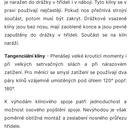
je naražen do drážky v hřídeli i v náboji. Tyto klíny se v
praxi používají nejčastěji. Pokud nos přečnívá strojní
součást, potom musí být zakryt. Drážkové vsazené
klíny jsou bez nosu, mají zaoblené konce a jsou pevně
zapuštěny do drážky v hřídeli. Součást se na klín
naráží.
Tangenciální klíny
- Přenášejí velké kroutící momenty i
při velkých setrvačných silách a při nárazovém
zatížení. Pro měnící se smysl zatížení se používají dva
páry klínů vzájemně umístěných pod úhlem 120° popř:
180°.
K výhodám klínového spoje patří jednoduchost a
možnost osového pojištění spoje. Nevýhodou je však
poměrně obtížná montáž a zeslabení nosného průřezu
hřídele.