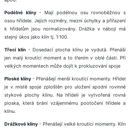
Podélné klíny
- Mají podélnou osu rovnoběžnou s
osou hřídele. Jejich rozměry, mezní úchylky a přiřazení
k hřídelům jsou normalizovány. Drážka v náboji má
stejný úkos jako klín tj. 1:100.
Třecí klín
- Dosedací plocha klínu je vydutá. Přenáší
jen malý kroutící moment a to třením v oblé části. Při
velkých momentech může dojít k prokluzování spoje
Ploské klíny
- Přenášejí menší kroutící momenty. Hřídel
je v místě spoje zploštěn pro uložení spodní rovinné
stykové plochy klínu. Na hřídeli je vytvořená rovná
ploska, která brání vzájemnému pootočení hřídele a
klínu.
Drážkové klíny
- Přenášejí velké kroutící momenty. Klín