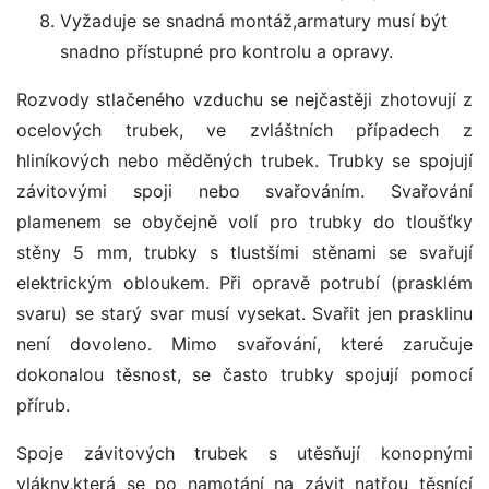
Vyžaduje se snadná montáž,armatury musí být
snadno přístupné pro kontrolu a opravy.
Rozvody stlačeného vzduchu se nejčastěji zhotovují z
ocelových trubek, ve zvláštních případech z
hliníkových nebo měděných trubek. Trubky se spojují
závitovými spoji nebo svařováním. Svařování
plamenem se obyčejně volí pro trubky do tloušťky
stěny 5 mm, trubky s tlustšími stěnami se svařují
elektrickým obloukem. Při opravě potrubí (prasklém
svaru) se starý svar musí vysekat. Svařit jen prasklinu
není dovoleno. Mimo svařování, které zaručuje
dokonalou těsnost, se často trubky spojují pomocí
přírub.
Spoje závitových trubek s utěsňují konopnými
vlákny,která se po namotání na závit natřou těsnící