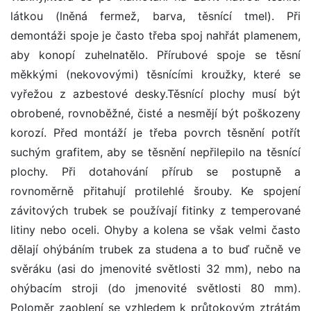
látkou (lněná fermež, barva, těsnící tmel). Při
demontáži spoje je často třeba spoj nahřát plamenem,
aby konopí zuhelnatělo. Přírubové spoje se těsní
měkkými (nekovovými) těsnícími kroužky, které se
vyřežou z azbestové desky.Těsnící plochy musí být
obrobené, rovnoběžné, čisté a nesmějí být poškozeny
korozí. Před montáží je třeba povrch těsnění potřít
suchým grafitem, aby se těsnění nepřilepilo na těsnící
plochy. Při dotahování přírub se postupně a
rovnoměrně přitahují protilehlé šrouby. Ke spojení
závitových trubek se používají fitinky z temperované
litiny nebo oceli. Ohyby a kolena se však velmi často
dělají ohýbáním trubek za studena a to buď ručně ve
svěráku (asi do jmenovité světlosti 32 mm), nebo na
ohýbacím stroji (do jmenovité světlosti 80 mm).
Poloměr zaoblení se vzhledem k průtokovým ztrátám