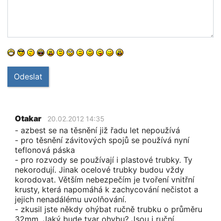
Odeslat
Otakar
20.02.2012 14:35
- azbest se na těsnění již řadu let nepoužívá
- pro těsnění závitových spojů se používá nyní
teflonová páska
- pro rozvody se používají i plastové trubky. Ty
nekorodují. Jinak ocelové trubky budou vždy
korodovat. Větším nebezpečím je tvoření vnitřní
krusty, která napomáhá k zachycování nečistot a
jejich nenadálému uvolňování.
- zkusil jste někdy ohýbat ručně trubku o průměru
32mm. Jaký bude tvar ohybu? Jsou i ruční