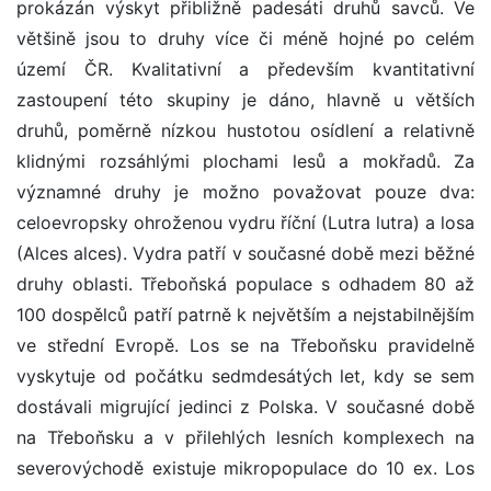
prokázán výskyt přibližně padesáti druhů savců. Ve
většině jsou to druhy více či méně hojné po celém
území ČR. Kvalitativní a především kvantitativní
zastoupení této skupiny je dáno, hlavně u větších
druhů, poměrně nízkou hustotou osídlení a relativně
klidnými rozsáhlými plochami lesů a mokřadů. Za
významné druhy je možno považovat pouze dva:
celoevropsky ohroženou vydru říční (Lutra lutra) a losa
(Alces alces). Vydra patří v současné době mezi běžné
druhy oblasti. Třeboňská populace s odhadem 80 až
100 dospělců patří patrně k největším a nejstabilnějším
ve střední Evropě. Los se na Třeboňsku pravidelně
vyskytuje od počátku sedmdesátých let, kdy se sem
dostávali migrující jedinci z Polska. V současné době
na Třeboňsku a v přilehlých lesních komplexech na
severovýchodě existuje mikropopulace do 10 ex. Los