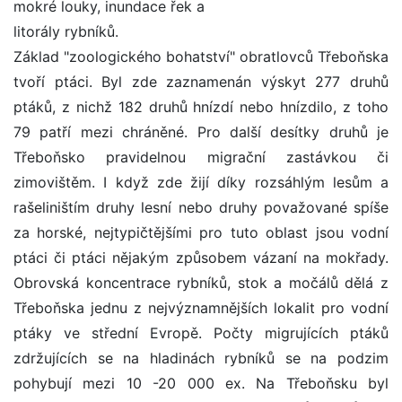
mokré louky, inundace řek a
litorály rybníků.
Základ "zoologického bohatství" obratlovců Třeboňska
tvoří ptáci. Byl zde zaznamenán výskyt 277 druhů
ptáků, z nichž 182 druhů hnízdí nebo hnízdilo, z toho
79 patří mezi chráněné. Pro další desítky druhů je
Třeboňsko pravidelnou migrační zastávkou či
zimovištěm. I když zde žijí díky rozsáhlým lesům a
rašeliništím druhy lesní nebo druhy považované spíše
za horské, nejtypičtějšími pro tuto oblast jsou vodní
ptáci či ptáci nějakým způsobem vázaní na mokřady.
Obrovská koncentrace rybníků, stok a močálů dělá z
Třeboňska jednu z nejvýznamnějších lokalit pro vodní
ptáky ve střední Evropě. Počty migrujících ptáků
zdržujících se na hladinách rybníků se na podzim
pohybují mezi 10 -20 000 ex. Na Třeboňsku byl