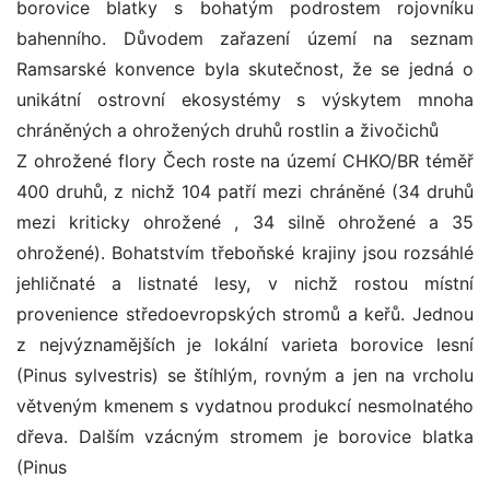
borovice blatky s bohatým podrostem rojovníku
bahenního. Důvodem zařazení území na seznam
Ramsarské konvence byla skutečnost, že se jedná o
unikátní ostrovní ekosystémy s výskytem mnoha
chráněných a ohrožených druhů rostlin a živočichů
Z ohrožené flory Čech roste na území CHKO/BR téměř
400 druhů, z nichž 104 patří mezi chráněné (34 druhů
mezi kriticky ohrožené , 34 silně ohrožené a 35
ohrožené). Bohatstvím třeboňské krajiny jsou rozsáhlé
jehličnaté a listnaté lesy, v nichž rostou místní
provenience středoevropských stromů a keřů. Jednou
z nejvýznamějších je lokální varieta borovice lesní
(Pinus sylvestris) se štíhlým, rovným a jen na vrcholu
větveným kmenem s vydatnou produkcí nesmolnatého
dřeva. Dalším vzácným stromem je borovice blatka
(Pinus