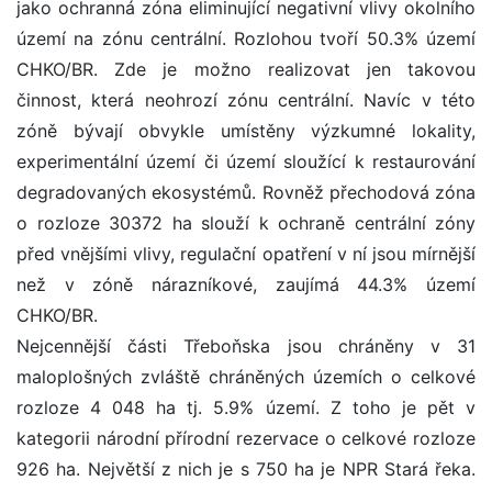
jako ochranná zóna eliminující negativní vlivy okolního
území na zónu centrální. Rozlohou tvoří 50.3% území
CHKO/BR. Zde je možno realizovat jen takovou
činnost, která neohrozí zónu centrální. Navíc v této
zóně bývají obvykle umístěny výzkumné lokality,
experimentální území či území sloužící k restaurování
degradovaných ekosystémů. Rovněž přechodová zóna
o rozloze 30372 ha slouží k ochraně centrální zóny
před vnějšími vlivy, regulační opatření v ní jsou mírnější
než v zóně nárazníkové, zaujímá 44.3% území
CHKO/BR.
Nejcennější části Třeboňska jsou chráněny v 31
maloplošných zvláště chráněných územích o celkové
rozloze 4 048 ha tj. 5.9% území. Z toho je pět v
kategorii národní přírodní rezervace o celkové rozloze
926 ha. Největší z nich je s 750 ha je NPR Stará řeka.