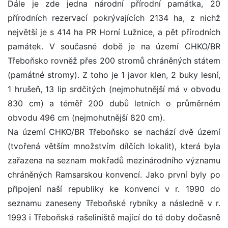
Dále je zde jedna národní přírodní památka, 20
přírodních rezervací pokrývajících 2134 ha, z nichž
největší je s 414 ha PR Horní Lužnice, a pět přírodních
památek. V současné době je na území CHKO/BR
Třeboňsko rovněž přes 200 stromů chráněných státem
(památné stromy). Z toho je 1 javor klen, 2 buky lesní,
1 hrušeň, 13 lip srdčitých (nejmohutnější má v obvodu
830 cm) a téměř 200 dubů letních o průměrném
obvodu 496 cm (nejmohutnější 820 cm).
Na území CHKO/BR Třeboňsko se nachází dvě území
(tvořená větším množstvím dílčích lokalit), která byla
zařazena na seznam mokřadů mezinárodního významu
chráněných Ramsarskou konvencí. Jako první byly po
připojení naší republiky ke konvenci v r. 1990 do
seznamu zaneseny Třeboňské rybníky a následně v r.
1993 i Třeboňská rašeliniště mající do té doby dočasně