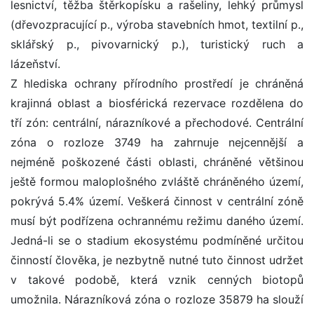
lesnictví, těžba štěrkopísku a rašeliny, lehký průmysl
(dřevozpracující p., výroba stavebních hmot, textilní p.,
sklářský p., pivovarnický p.), turistický ruch a
lázeňství.
Z hlediska ochrany přírodního prostředí je chráněná
krajinná oblast a biosférická rezervace rozdělena do
tří zón: centrální, nárazníkové a přechodové. Centrální
zóna o rozloze 3749 ha zahrnuje nejcennější a
nejméně poškozené části oblasti, chráněné většinou
ještě formou maloplošného zvláště chráněného území,
pokrývá 5.4% území. Veškerá činnost v centrální zóně
musí být podřízena ochrannému režimu daného území.
Jedná-li se o stadium ekosystému podmíněné určitou
činností člověka, je nezbytně nutné tuto činnost udržet
v takové podobě, která vznik cenných biotopů
umožnila. Nárazníková zóna o rozloze 35879 ha slouží