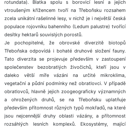
rotundata). Blatka spolu s borovicí lesní a jejich
vtroušeným křížencem tvoří na Třeboňsku rozsahem
zcela unikátní rašelinné lesy, v nichž je i největší česká
populace rojovníku bahenního (Ledum palustre) tvořící
desítky hektarů souvislých porostů.
Je pochopitelné, že obrovské diverzitě biotopů
Třeboňska odpovídá i bohaté druhové složení fauny.
Tato diverzita se projevuje především v zastoupení
společenstev bezobratlých živočichů, kteří jsou v
daleko větší míře vázáni na určité mikroklima,
vegetační a půdní podmínky než obratlovci. V případě
obratlovců, hlavně jejich zoogeograficky významných
a ohrožených druhů, se na Třeboňsku uplatňuje
především přítomnost různých typů mokřadů, na které
jsou nejcennější druhy oblasti vázány, a přítomnost
rozsáhlých lesních komplexů. Ekosystémy, mající