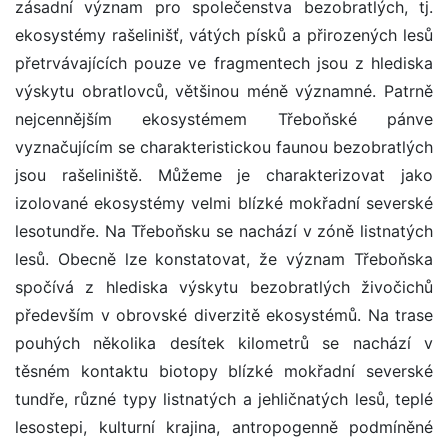
zásadní význam pro společenstva bezobratlých, tj.
ekosystémy rašelinišť, vátých písků a přirozených lesů
přetrvávajících pouze ve fragmentech jsou z hlediska
výskytu obratlovců, většinou méně významné. Patrně
nejcennějším ekosystémem Třeboňské pánve
vyznačujícím se charakteristickou faunou bezobratlých
jsou rašeliniště. Můžeme je charakterizovat jako
izolované ekosystémy velmi blízké mokřadní severské
lesotundře. Na Třeboňsku se nachází v zóně listnatých
lesů. Obecně lze konstatovat, že význam Třeboňska
spočívá z hlediska výskytu bezobratlých živočichů
především v obrovské diverzitě ekosystémů. Na trase
pouhých několika desítek kilometrů se nachází v
těsném kontaktu biotopy blízké mokřadní severské
tundře, různé typy listnatých a jehličnatých lesů, teplé
lesostepi, kulturní krajina, antropogenně podmíněné