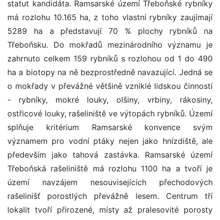
statut kandidáta. Ramsarské území Třeboňské rybníky
má rozlohu 10.165 ha, z toho vlastní rybníky zaujímají
5289 ha a představují 70 % plochy rybníků na
Třeboňsku. Do mokřadů mezinárodního významu je
zahrnuto celkem 159 rybníků s rozlohou od 1 do 490
ha a biotopy na ně bezprostředně navazující. Jedná se
o mokřady v převážné většině vzniklé lidskou činností
- rybníky, mokré louky, olšiny, vrbiny, rákosiny,
ostřicové louky, rašeliniště ve výtopách rybníků. Území
splňuje kritérium Ramsarské konvence svým
významem pro vodní ptáky nejen jako hnízdiště, ale
především jako tahová zastávka. Ramsarské území
Třeboňská rašeliniště má rozlohu 1100 ha a tvoří je
území navzájem nesouvisejících přechodových
rašelinišť porostlých převážně lesem. Centrum tří
lokalit tvoří přirozené, místy až pralesovité porosty