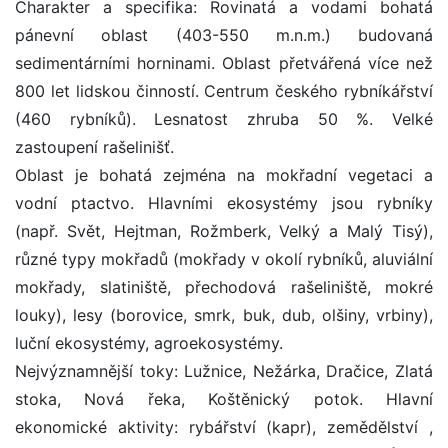
Charakter a specifika: Rovinatá a vodami bohatá
pánevní oblast (403-550 m.n.m.) budovaná
sedimentárními horninami. Oblast přetvářená více než
800 let lidskou činností. Centrum českého rybníkářství
(460 rybníků). Lesnatost zhruba 50 %. Velké
zastoupení rašelinišť.
Oblast je bohatá zejména na mokřadní vegetaci a
vodní ptactvo. Hlavními ekosystémy jsou rybníky
(např. Svět, Hejtman, Rožmberk, Velký a Malý Tisý),
různé typy mokřadů (mokřady v okolí rybníků, aluviální
mokřady, slatiniště, přechodová rašeliniště, mokré
louky), lesy (borovice, smrk, buk, dub, olšiny, vrbiny),
luční ekosystémy, agroekosystémy.
Nejvýznamnější toky: Lužnice, Nežárka, Dračice, Zlatá
stoka, Nová řeka, Koštěnický potok. Hlavní
ekonomické aktivity: rybářství (kapr), zemědělství ,