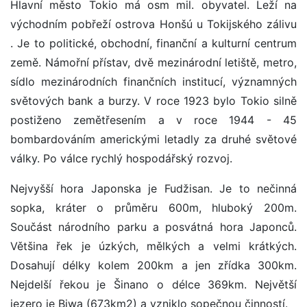
Hlavní město Tokio má osm mil. obyvatel. Leží na
východním pobřeží ostrova Honšú u Tokijského zálivu
. Je to politické, obchodní, finanční a kulturní centrum
země. Námořní přístav, dvě mezinárodní letiště, metro,
sídlo mezinárodních finančních institucí, významných
světových bank a burzy. V roce 1923 bylo Tokio silně
postiženo zemětřesením a v roce 1944 - 45
bombardováním americkými letadly za druhé světové
války. Po válce rychlý hospodářský rozvoj.
Nejvyšší hora Japonska je Fudžisan. Je to nečinná
sopka, kráter o průměru 600m, hluboký 200m.
Součást národního parku a posvátná hora Japonců.
Většina řek je úzkých, mělkých a velmi krátkých.
Dosahují délky kolem 200km a jen zřídka 300km.
Nejdelší řekou je Šinano o délce 369km. Největší
jezero je Biwa (673km2) a vzniklo sopečnou činností.