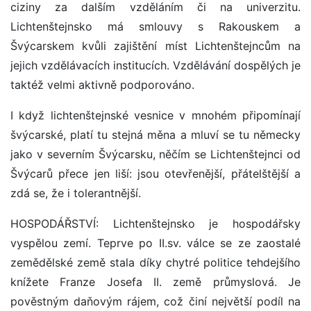
ciziny za dalším vzděláním či na univerzitu.
Lichtenštejnsko má smlouvy s Rakouskem a
Švýcarskem kvůli zajištění míst Lichtenštejncům na
jejich vzdělávacích institucích. Vzdělávání dospělých je
taktéž velmi aktivně podporováno.
I když lichtenštejnské vesnice v mnohém připomínají
švýcarské, platí tu stejná měna a mluví se tu německy
jako v severním Švýcarsku, něčím se Lichtenštejnci od
Švýcarů přece jen liší: jsou otevřenější, přátelštější a
zdá se, že i tolerantnější.
HOSPODÁŘSTVÍ: Lichtenštejnsko je hospodářsky
vyspělou zemí. Teprve po II.sv. válce se ze zaostalé
zemědělské země stala díky chytré politice tehdejšího
knížete Franze Josefa II. země průmyslová. Je
pověstným daňovým rájem, což činí největší podíl na