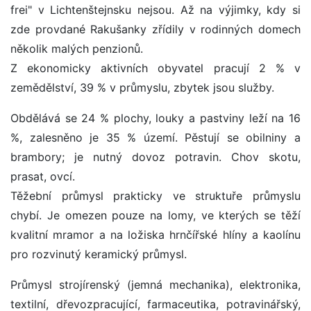
frei" v Lichtenštejnsku nejsou. Až na výjimky, kdy si
zde provdané Rakušanky zřídily v rodinných domech
několik malých penzionů.
Z ekonomicky aktivních obyvatel pracují 2 % v
zemědělství, 39 % v průmyslu, zbytek jsou služby.
Obdělává se 24 % plochy, louky a pastviny leží na 16
%, zalesněno je 35 % území. Pěstují se obilniny a
brambory; je nutný dovoz potravin. Chov skotu,
prasat, ovcí.
Těžební průmysl prakticky ve struktuře průmyslu
chybí. Je omezen pouze na lomy, ve kterých se těží
kvalitní mramor a na ložiska hrnčířské hlíny a kaolínu
pro rozvinutý keramický průmysl.
Průmysl strojírenský (jemná mechanika), elektronika,
textilní, dřevozpracující, farmaceutika, potravinářský,