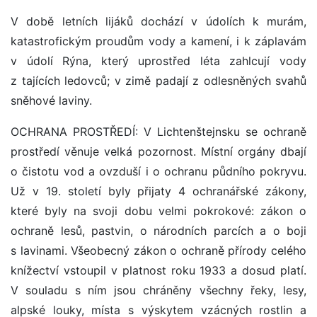
V době letních lijáků dochází v údolích k murám,
katastrofickým proudům vody a kamení, i k záplavám
v údolí Rýna, který uprostřed léta zahlcují vody
z tajících ledovců; v zimě padají z odlesněných svahů
sněhové laviny.
OCHRANA PROSTŘEDÍ: V Lichtenštejnsku se ochraně
prostředí věnuje velká pozornost. Místní orgány dbají
o čistotu vod a ovzduší i o ochranu půdního pokryvu.
Už v 19. století byly přijaty 4 ochranářské zákony,
které byly na svoji dobu velmi pokrokové: zákon o
ochraně lesů, pastvin, o národních parcích a o boji
s lavinami. Všeobecný zákon o ochraně přírody celého
knížectví vstoupil v platnost roku 1933 a dosud platí.
V souladu s ním jsou chráněny všechny řeky, lesy,
alpské louky, místa s výskytem vzácných rostlin a