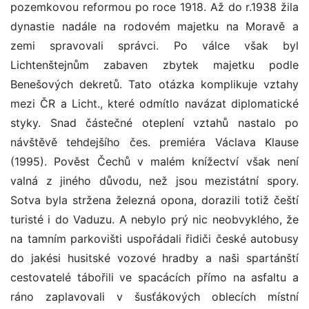
pozemkovou reformou po roce 1918. Až do r.1938 žila
dynastie nadále na rodovém majetku na Moravě a
zemi spravovali správci. Po válce však byl
Lichtenštejnům zabaven zbytek majetku podle
Benešových dekretů. Tato otázka komplikuje vztahy
mezi ČR a Licht., které odmítlo navázat diplomatické
styky. Snad částečné oteplení vztahů nastalo po
návštěvě tehdejšího čes. premiéra Václava Klause
(1995). Pověst Čechů v malém knížectví však není
valná z jiného důvodu, než jsou mezistátní spory.
Sotva byla stržena železná opona, dorazili totiž čeští
turisté i do Vaduzu. A nebylo prý nic neobvyklého, že
na tamním parkovišti uspořádali řidiči české autobusy
do jakési husitské vozové hradby a naši spartánští
cestovatelé tábořili ve spacácích přímo na asfaltu a
ráno zaplavovali v šusťákových oblecích místní