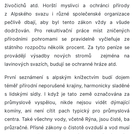
živočichů atd. Horští myslivci a ochránci přírody
z Alpského svazu i různé společenské organizace
pečlivě dbají, aby byl tento zákon vždy a všude
dodržován. Pro rekultivační práce míst zničených
přírodními pohromami se pravidelně vyčleňuje ze
státního rozpočtu několik procent. Za tyto peníze se
provádějí výsadby nových stromů ­ zejména na
lavinových svazích, budují se ochranné hráze atd.
První seznámení s alpským knížectvím budí dojem
téměř přírodní neporušené krajiny, harmonicky sladěné
s lidskými sídly. I když je tato země označována za
průmyslově vyspělou, nikde nejsou vidět dýmající
komíny, ani není cítit pach typický pro průmyslová
centra. Také všechny vody, včetně Rýna, jsou čisté, ba
průzračné. Přísné zákony o čistotě ovzduší a vod musí