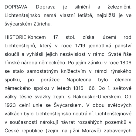
DOPRAVA: Doprava je silniční a železniční.
Lichtenštejnsko nemá vlastní letiště, nejbližší je ve
švýcarském Zürichu.
HISTORIE:Koncem 17. stol. získal území rod
Lichtenštejnů, který v roce 1719 jednotlivá panství
sloučil a vyhlásil jejich nezávislost v rámci Svaté říše
římské národa německého. Po jejím zániku v roce 1806
se stalo samostatným knížectvím v rámci rýnského
spolku, po porážce Napoleona bylo členem
německého spolku v letech 1815 ­ 66. Do 1. světové
války těsné svazky zejm. s Rakousko-Uherskem. Od
1923 celní unie se Švýcarskem. V obou světových
válkách bylo Lichtenštejnsko neutrální. Lichtenštejnové
v současnosti nárokují návrat rozsáhlých pozemků v
České republice (zejm. na jižní Moravě) zabavených