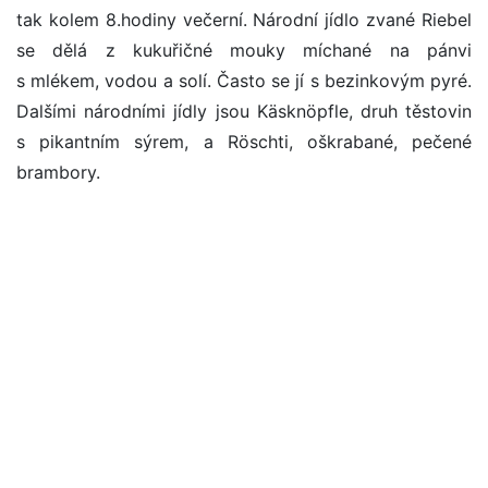
tak kolem 8.hodiny večerní. Národní jídlo zvané Riebel
se dělá z kukuřičné mouky míchané na pánvi
s mlékem, vodou a solí. Často se jí s bezinkovým pyré.
Dalšími národními jídly jsou Käsknöpfle, druh těstovin
s pikantním sýrem, a Röschti, oškrabané, pečené
brambory.