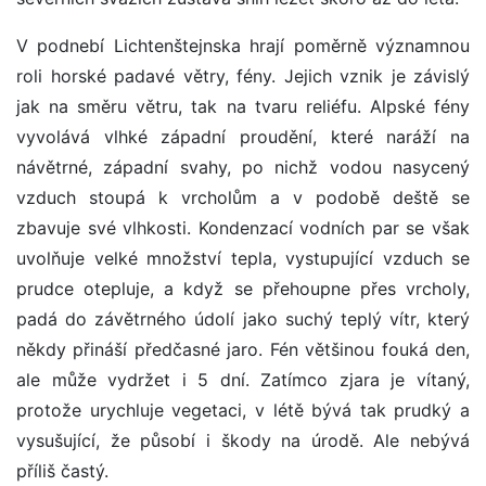
V podnebí Lichtenštejnska hrají poměrně významnou
roli horské padavé větry, fény. Jejich vznik je závislý
jak na směru větru, tak na tvaru reliéfu. Alpské fény
vyvolává vlhké západní proudění, které naráží na
návětrné, západní svahy, po nichž vodou nasycený
vzduch stoupá k vrcholům a v podobě deště se
zbavuje své vlhkosti. Kondenzací vodních par se však
uvolňuje velké množství tepla, vystupující vzduch se
prudce otepluje, a když se přehoupne přes vrcholy,
padá do závětrného údolí jako suchý teplý vítr, který
někdy přináší předčasné jaro. Fén většinou fouká den,
ale může vydržet i 5 dní. Zatímco zjara je vítaný,
protože urychluje vegetaci, v létě bývá tak prudký a
vysušující, že působí i škody na úrodě. Ale nebývá
příliš častý.