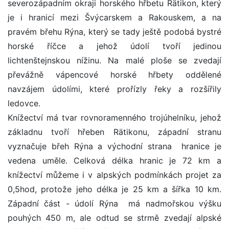
severozápadním okraji horského hřbetu Rätikon, který
je i hranicí mezi Švýcarskem a Rakouskem, a na
pravém břehu Rýna, který se tady ještě podobá bystré
horské říčce a jehož údolí tvoří jedinou
lichtenštejnskou nížinu. Na malé ploše se zvedají
převážně vápencové horské hřbety oddělené
navzájem údolími, které prořízly řeky a rozšířily
ledovce.
Knížectví má tvar rovnoramenného trojúhelníku, jehož
základnu tvoří hřeben Rätikonu, západní stranu
vyznačuje břeh Rýna a východní strana ­ hranice je
vedena uměle. Celková délka hranic je 72 km a
knížectví můžeme i v alpských podmínkách projet za
0,5hod, protože jeho délka je 25 km a šířka 10 km.
Západní část - údolí Rýna ­ má nadmořskou výšku
pouhých 450 m, ale odtud se strmě zvedají alpské