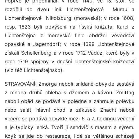
Poprvé je připomínán v roce 1140, ve 13. stol. se
rozdělil do dvou linií: Lichtenštejnové ­ Murau a
Lichtenštejnové ­ Nikolsburg (moravská); v roce 1608,
resp. 1623 byli povýšeni na říšská knížata. Karel z
Lichtenštejna z moravské linie obdržel vévodství
opavské a Jagerndorf; v roce 1699 Lichtenštejnové
získali Schellenberg a v roce 1712 Vaduz, které byly v
roce 1719 spojeny v dnešní Lichtenštejnské knížectví
(viz též Lichtenštejnsko).
STRAVOVÁNÍ: Zmorga neboli snídaně obvykle sestává
z mnoha druhů chleba s džemem a kávou. Zmittag
neboli oběd se podává v poledne a zahrnuje polévku
nebo salát, hlavní chod a zákusek. Znacht neboli
večeře se podává obvykle mezi 6. a 7. hodinou večerní
a je typicky lehká. Tvoří ji sendvič s masem a sýrem.
Když se jde do restaurace, lidé se většinou scházejí