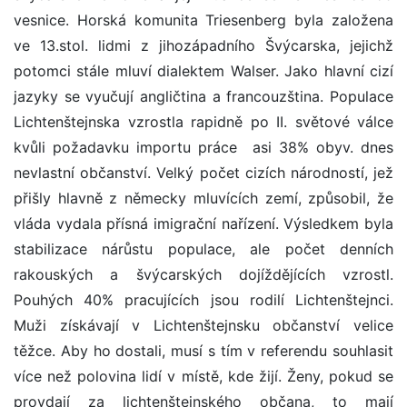
vesnice. Horská komunita Triesenberg byla založena
ve 13.stol. lidmi z jihozápadního Švýcarska, jejichž
potomci stále mluví dialektem Walser. Jako hlavní cizí
jazyky se vyučují angličtina a francouzština. Populace
Lichtenštejnska vzrostla rapidně po II. světové válce
kvůli požadavku importu práce ­ asi 38% obyv. dnes
nevlastní občanství. Velký počet cizích národností, jež
přišly hlavně z německy mluvících zemí, způsobil, že
vláda vydala přísná imigrační nařízení. Výsledkem byla
stabilizace nárůstu populace, ale počet denních
rakouských a švýcarských dojíždějících vzrostl.
Pouhých 40% pracujících jsou rodilí Lichtenštejnci.
Muži získávají v Lichtenštejnsku občanství velice
těžce. Aby ho dostali, musí s tím v referendu souhlasit
více než polovina lidí v místě, kde žijí. Ženy, pokud se
provdají za lichtenštejnského občana, to mají