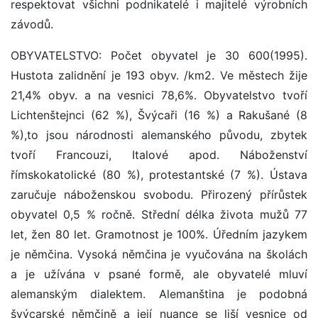
respektovat všichni podnikatelé i majitelé výrobních
závodů.
OBYVATELSTVO: Počet obyvatel je 30 600(1995).
Hustota zalidnění je 193 obyv. /km2. Ve městech žije
21,4% obyv. a na vesnici 78,6%. Obyvatelstvo tvoří
Lichtenštejnci (62 %), Švýcaři (16 %) a Rakušané (8
%),to jsou národnosti alemanského původu, zbytek
tvoří Francouzi, Italové apod. Náboženství
římskokatolické (80 %), protestantské (7 %). Ústava
zaručuje náboženskou svobodu. Přirozený přírůstek
obyvatel 0,5 % ročně. Střední délka života mužů 77
let, žen 80 let. Gramotnost je 100%. Úředním jazykem
je němčina. Vysoká němčina je vyučována na školách
a je užívána v psané formě, ale obyvatelé mluví
alemanským dialektem. Alemanština je podobná
švýcarské němčině a její nuance se liší vesnice od