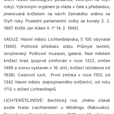
roky). Výkonným orgánem je vláda v čele s předsedou,
jmenovaná knížetem na návrh Zemského sněmu na
čtyři roky. Poslední parlamentní volby se konaly 2. 2.
1997. Kníže Jan Adam II. (* 14. 2. 1945).
VADUZ: Hlavní město Lichtenštejnska; 5 100 obyvatel
(1995). Politické středisko státu. Průmysl textilní,
strojírenský. Poštovní muzeum, galerie. Nad městem
knížecí hrad (poprvé zmiňován v roce 1322, zničen
1499 a znovu vystaven v 16. stol.; knížecí rezidence od
1938). Cestovní ruch. ­ První zmínka v roce 1150, od
1342 hlavní město stejnojmenného knížectví, od roku
1712 v držení Lichtenštejnů.
LICHTENŠTEJNOVÉ: šlechtický rod. Jméno získali
podle hradu Liechtenstein u Mödlingu (Rakousko).