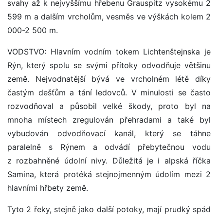
svahy až k nejvyššímu hřebenu Grauspitz vysokému 2
599 m a dalším vrcholům, vesměs ve výškách kolem 2
000-2 500 m.
VODSTVO: Hlavním vodním tokem Lichtenštejnska je
Rýn, který spolu se svými přítoky odvodňuje většinu
země. Nejvodnatější bývá ve vrcholném létě díky
častým dešťům a tání ledovců. V minulosti se často
rozvodňoval a působil velké škody, proto byl na
mnoha místech zregulován přehradami a také byl
vybudován odvodňovací kanál, který se táhne
paralelně s Rýnem a odvádí přebytečnou vodu
z rozbahněné údolní nivy. Důležitá je i alpská říčka
Samina, která protéká stejnojmenným údolím mezi 2
hlavními hřbety země.
Tyto 2 řeky, stejně jako další potoky, mají prudký spád