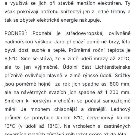
a využívá se jich při stavbě menších elektráren. Ty
však pokrývají potřebu knížectví jen z jedné třetiny a
tak se zbytek elektrické energie nakupuje.
PODNEBÍ: Podnebí je středoevropské, ovlivněné
nadmořskou výškou. Jaro přichází poměrně brzy, léto
bývá dost suché a teplé. Průměrná roční teplota je
9,5°C. Sice se stává, že v zimě udeří mrazy až ­20°C,
ale to jen výjimečně. Údolní část Lichtenštejnska
příznivě ovlivňuje hlavně v zimě rýnské údolí. Srážky
jsou poměrně hojné ­ za rok jich spadne asi 800 mm,
ale na návětrných svazích jich spadne až 1 200 mm.
Směrem k horským vrcholům se počasí samozřejmě
mění. Je mnohem chladnější a drsnější. Lednový
průměr se pohybuje kolem ­8°C, červencový kolem
13°C (v údolí až 18°C). Na vrcholech a zastíněných
severních svazích zůstává sníh ležet skoro až do léta.