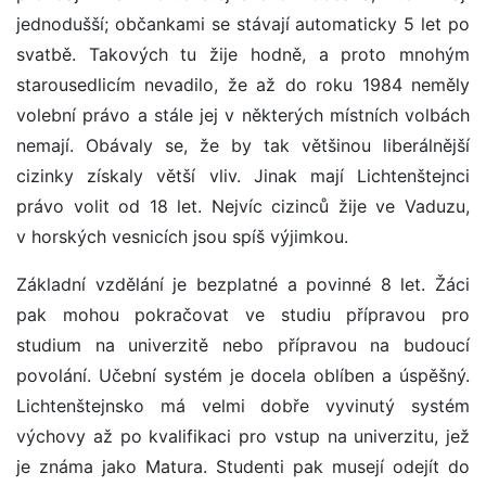
jednodušší; občankami se stávají automaticky 5 let po
svatbě. Takových tu žije hodně, a proto mnohým
starousedlicím nevadilo, že až do roku 1984 neměly
volební právo a stále jej v některých místních volbách
nemají. Obávaly se, že by tak většinou liberálnější
cizinky získaly větší vliv. Jinak mají Lichtenštejnci
právo volit od 18 let. Nejvíc cizinců žije ve Vaduzu,
v horských vesnicích jsou spíš výjimkou.
Základní vzdělání je bezplatné a povinné 8 let. Žáci
pak mohou pokračovat ve studiu přípravou pro
studium na univerzitě nebo přípravou na budoucí
povolání. Učební systém je docela oblíben a úspěšný.
Lichtenštejnsko má velmi dobře vyvinutý systém
výchovy až po kvalifikaci pro vstup na univerzitu, jež
je známa jako Matura. Studenti pak musejí odejít do