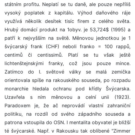
státním profitu. Neplatí se tu daně, ale pouze nepříliš
vysoký poplatek z kapitálu. Výhod daňového ráje
využívá několik desítek tisíc firem z celého světa.
Hrubý domácí produkt na 1obyv. je 53,724$ (1995) a
patří k nejvyšším na světě. Měnovou jednotkou je 1
švýcarský frank (CHF) neboli franko = 100 rappů,
centimů či centissimů. Platí se tu však ještě
lichtenštejnskými franky, což jsou pouze mince.
Zatímco do I. světové války se malá zemička
orientovala spíše na rakouského souseda, po rozpadu
monarchie hledala ochranu pod křídly Švýcarska.
Uzavřela s ním měnovou a celní unii (1923).
Paradoxem je, že ač neprovádí vlastní zahraniční
politiku, na rozdíl od svého západního souseda a
patrona vstoupila do OSN. I mentalita obyvatel je bližší
té švýcarské. Např. v Rakousku tak oblíbené "Zimmer