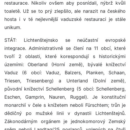
restaurace. Nikoliv ovšem aby posnídali, nýbrž kvůli
toaletě. Už se to prý zlepšilo, ale narazit na českého
hosta i v té nejlevnější vaduzské restauraci je stále
unikum.
STÁT: Lichtenštejnsko se neúčastní evropské
integrace. Administrativně se člení na 11 obcí, které
tvoří 2 oblasti, které korespondují s historickými
územími: Oberland (Horní země), bývalé knížectví
Vaduz (6 obcí: Vaduz, Balzers, Planken, Schaan,
Triesen, Triesenberg) a Unterland (Dolní země),
původní knížectví Schellenberg (5 obcí: Schellenberg,
Eschen, Gamprin, Nauren, Ruggel). Je konstituční
monarchií v čele s knížetem neboli Fürschtem; trůn je
dědičný po mužské linii v dynastii Lichtenštejnů.
Zákonodárným orgánem je jednokomorový Zemský
sněm neboli Landtag(25 poslanců, volených na čtyři