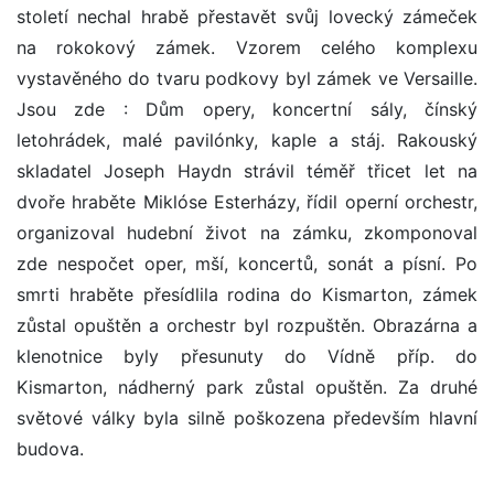
století nechal hrabě přestavět svůj lovecký zámeček
na rokokový zámek. Vzorem celého komplexu
vystavěného do tvaru podkovy byl zámek ve Versaille.
Jsou zde : Dům opery, koncertní sály, čínský
letohrádek, malé pavilónky, kaple a stáj. Rakouský
skladatel Joseph Haydn strávil téměř třicet let na
dvoře hraběte Miklóse Esterházy, řídil operní orchestr,
organizoval hudební život na zámku, zkomponoval
zde nespočet oper, mší, koncertů, sonát a písní. Po
smrti hraběte přesídlila rodina do Kismarton, zámek
zůstal opuštěn a orchestr byl rozpuštěn. Obrazárna a
klenotnice byly přesunuty do Vídně příp. do
Kismarton, nádherný park zůstal opuštěn. Za druhé
světové války byla silně poškozena především hlavní
budova.