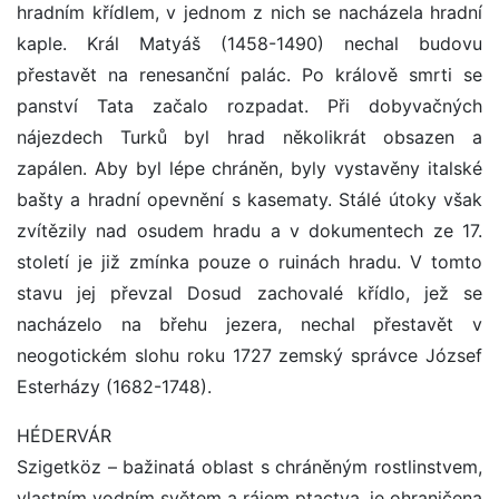
hradním křídlem, v jednom z nich se nacházela hradní
kaple. Král Matyáš (1458-1490) nechal budovu
přestavět na renesanční palác. Po králově smrti se
panství Tata začalo rozpadat. Při dobyvačných
nájezdech Turků byl hrad několikrát obsazen a
zapálen. Aby byl lépe chráněn, byly vystavěny italské
bašty a hradní opevnění s kasematy. Stálé útoky však
zvítězily nad osudem hradu a v dokumentech ze 17.
století je již zmínka pouze o ruinách hradu. V tomto
stavu jej převzal Dosud zachovalé křídlo, jež se
nacházelo na břehu jezera, nechal přestavět v
neogotickém slohu roku 1727 zemský správce József
Esterházy (1682-1748).
HÉDERVÁR
Szigetköz – bažinatá oblast s chráněným rostlinstvem,
vlastním vodním světem a rájem ptactva, je ohraničena