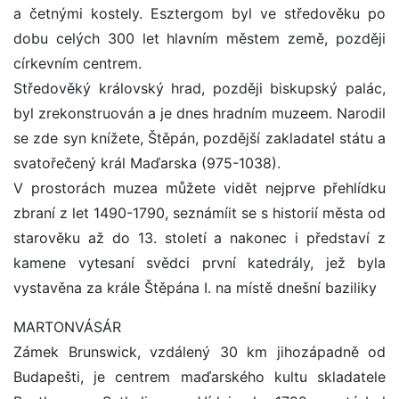
a četnými kostely. Esztergom byl ve středověku po
dobu celých 300 let hlavním městem země, později
církevním centrem.
Středověký královský hrad, později biskupský palác,
byl zrekonstruován a je dnes hradním muzeem. Narodil
se zde syn knížete, Štěpán, pozdější zakladatel státu a
svatořečený král Maďarska (975-1038).
V prostorách muzea můžete vidět nejprve přehlídku
zbraní z let 1490-1790, seznámíit se s historií města od
starověku až do 13. století a nakonec i představí z
kamene vytesaní svědci první katedrály, jež byla
vystavěna za krále Štěpána I. na místě dnešní baziliky
MARTONVÁSÁR
Zámek Brunswick, vzdálený 30 km jihozápadně od
Budapešti, je centrem maďarského kultu skladatele