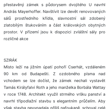
přestavěný zámek s půdorysem dvojitého U navrhl
András Mayerhoffer. Navštívit lze devět renovovaných
sálů prostředního křídla, slavnostní sál zdobený
zlatobílým štukováním a část královských obytných
prostor. V přízemí jsou k dispozici zvláštní sály pro
rozličné akce
SZIRÁK
Místo leží na jižním úpatí pohoří Cserhát, vzdáleném
90 km od Budapešti. Z ozdobného písma nad
vchodem se lze dočíst, že zámek nechali vystavět
Tamás Királyfalvi Roth a jeho manželka Borbála Wattay
v roce 1748. Architekt využil strmého vršku panství a
navrhl třípodlažní stavbu s elegantním průčelím. Aby
však stavba nevypadala příliš nafoukaně, schoval celé