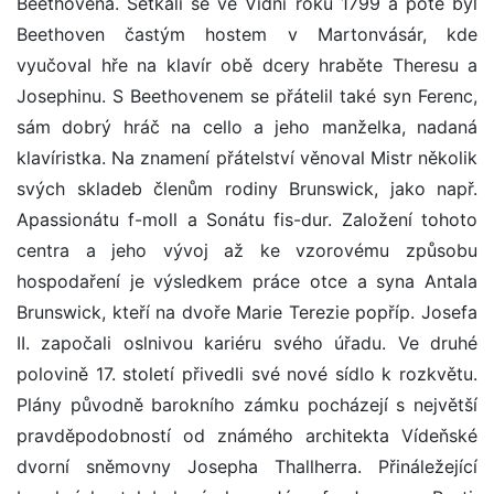
Beethovena. Setkali se ve Vídni roku 1799 a poté byl
Beethoven častým hostem v Martonvásár, kde
vyučoval hře na klavír obě dcery hraběte Theresu a
Josephinu. S Beethovenem se přátelil také syn Ferenc,
sám dobrý hráč na cello a jeho manželka, nadaná
klavíristka. Na znamení přátelství věnoval Mistr několik
svých skladeb členům rodiny Brunswick, jako např.
Apassionátu f-moll a Sonátu fis-dur. Založení tohoto
centra a jeho vývoj až ke vzorovému způsobu
hospodaření je výsledkem práce otce a syna Antala
Brunswick, kteří na dvoře Marie Terezie popříp. Josefa
II. započali oslnivou kariéru svého úřadu. Ve druhé
polovině 17. století přivedli své nové sídlo k rozkvětu.
Plány původně barokního zámku pocházejí s největší
pravděpodobností od známého architekta Vídeňské
dvorní sněmovny Josepha Thallherra. Přináležející