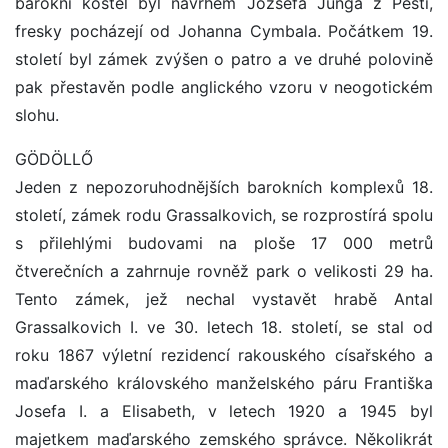
barokní kostel byl návrhem Józsefa Junga z Pesti,
fresky pocházejí od Johanna Cymbala. Počátkem 19.
století byl zámek zvýšen o patro a ve druhé polovině
pak přestavěn podle anglického vzoru v neogotickém
slohu.
GÖDÖLLŐ
Jeden z nepozoruhodnějších barokních komplexů 18.
století, zámek rodu Grassalkovich, se rozprostírá spolu
s přilehlými budovami na ploše 17 000 metrů
čtverečních a zahrnuje rovněž park o velikosti 29 ha.
Tento zámek, jež nechal vystavět hrabě Antal
Grassalkovich I. ve 30. letech 18. století, se stal od
roku 1867 výletní rezidencí rakouského císařského a
maďarského královského manželského páru Františka
Josefa I. a Elisabeth, v letech 1920 a 1945 byl
majetkem maďarského zemského správce. Několikrát