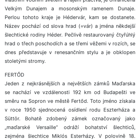
Velkým Dunajem a mosonským ramenem Dunaje.
Perlou tohoto kraje je Hédervár, kam se dostanete.
Název pochází od slova hrad (=vár) a jména někdejší
šlechtické rodiny Héder. Pečlivě restaurovaný čtyřúhlý
hrad o třech poschodích a se třemi věžemi v rozích, se
dnes představuje v renesančním stylu a je obklopen
stoletými stromy.
FERTŐD
Jeden z nejkrásnějších a největších zámků Maďarska
se nachází ve vzdálenosti 192 km od Budapešti ve
směru na Sopron ve městě Fertőd. Toto jméno získala
v roce 1950 sjednocená osídlení rodu Eszterháza a
Süttör. Bohatě zdobený zámek označovaný jako
„maďarské Versaille“ odráží bohatství šlechticů,
zejména šlechtice Miklós Esterházy. V polovině 18.