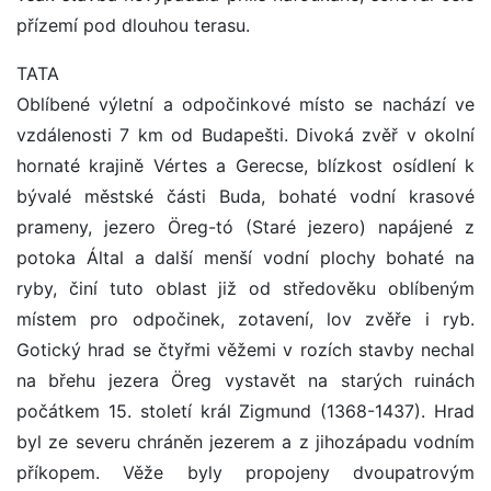
přízemí pod dlouhou terasu.
TATA
Oblíbené výletní a odpočinkové místo se nachází ve
vzdálenosti 7 km od Budapešti. Divoká zvěř v okolní
hornaté krajině Vértes a Gerecse, blízkost osídlení k
bývalé městské části Buda, bohaté vodní krasové
prameny, jezero Öreg-tó (Staré jezero) napájené z
potoka Által a další menší vodní plochy bohaté na
ryby, činí tuto oblast již od středověku oblíbeným
místem pro odpočinek, zotavení, lov zvěře i ryb.
Gotický hrad se čtyřmi věžemi v rozích stavby nechal
na břehu jezera Öreg vystavět na starých ruinách
počátkem 15. století král Zigmund (1368-1437). Hrad
byl ze severu chráněn jezerem a z jihozápadu vodním
příkopem. Věže byly propojeny dvoupatrovým