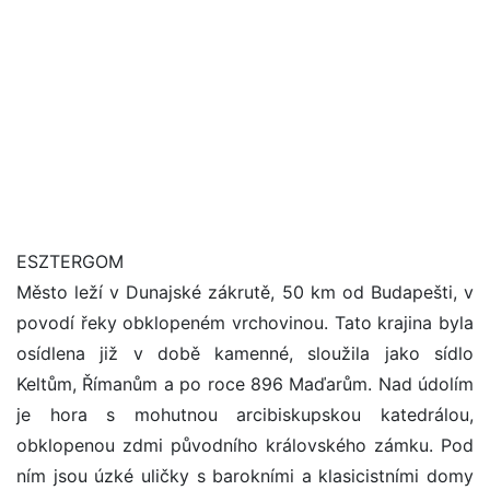
ESZTERGOM
Město leží v Dunajské zákrutě, 50 km od Budapešti, v
povodí řeky obklopeném vrchovinou. Tato krajina byla
osídlena již v době kamenné, sloužila jako sídlo
Keltům, Římanům a po roce 896 Maďarům. Nad údolím
je hora s mohutnou arcibiskupskou katedrálou,
obklopenou zdmi původního královského zámku. Pod
ním jsou úzké uličky s barokními a klasicistními domy