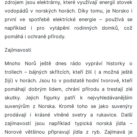
zdrojem jsou elektrárny, které využívají energii stovek
vodopádů v norských horách. Díky tomu, je Norsko i
první ve spotřebě elektrické energie – používá se
například i pro vytápění rodinných domků, což
pomáhá i ochraně přírody.
Zajímavosti
Mnoho Norů ještě dnes rádo vypráví historky o
trollech – bájných skřítcích, kteří žili ( a možná ještě
žijí) v horách. Jsou to v podstatě hodní tvorové, kteří
pomáhají dobrým lidem, chrání přírodu a trestají zlé
skutky. Jejich figurky patří k nejvyhledávanějším
suvenýrům z Norska. Kromě toho se jako suvenýry
prodávají i krásné vlněné svetry a rukavice. Další
zajímavostí jsou například typická norská jídla –
Norové většinou připravují jídla z ryb. Zajímavá je