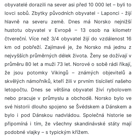
obyvatelé dorazili na sever asi před 10 000 let – byli to
lovci sobů. Zbytky původních obyvatel - Laponci - žijí
hlavně na severu země. Dnes má Norsko nejnižší
hustotu obyvatel v Evropě – 13 osob na kilometr
čtvereční. Více než 3/4 obyvatel žijí do vzdálenost 16
km od pobřeží. Zajímavé je, že Norsko má jednu z
nejvyšších průměrných délek života. Ženy se dožívají v
průměru 80 let a muži 73 let. Norové o sobě rádi říkají,
že jsou potomky Vikingů – známých objevitelů a
skvělých námořníků, kteří žili v prvním tisíciletí našeho
letopočtu. Dnes se většina obyvatel živí rybolovem
nebo pracuje v průmyslu a obchodě. Norsko bylo ve
své historii dlouho spojeno se Švédskem a Dánskem a
bylo i pod Dánskou nadvládou. Společná historie se
připomíná i tím, že všechny skandinávské státy mají
podobné vlajky – s typickým křížem.