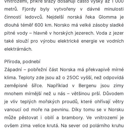
vnitrozemí, příkré srázy dosahují často výšky až 1 000
metrů. Fjordy byly vytvořeny v dávné minulosti
činností ledovců. Nejdelší norská řeka Glomma je
dlouhá téměř 600 km. Norsko má velké zásoby sladké
pitné vody – hlavně v horských jezerech. Voda z jezer
také slouží pro výrobu elektrické energie ve vodních
elektrárnách.
Příroda, podnebí
Západní – pobřežní část Norska má překvapivě mírné
klima. Teploty zde jsou až o 25OC vyšší, než odpovídá
zeměpisné šířce. Například v Bergenu jsou zimy
mnohem mírnější než u nás – většinou prší. Důvodem
je vliv teplých mořských proudů, které ohřívají větry
vanoucí od moře na pevninu. Díky tomu se v Norsku
může pěstovat i obilí a brambory. Ve vnitrozemí je
ovšem zima velice krutá. Na sever od polárního kruhu