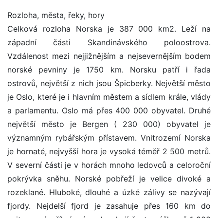
Rozloha, města, řeky, hory
Celková rozloha Norska je 387 000 km2. Leží na
západní části Skandinávského poloostrova.
Vzdálenost mezi nejjižnějším a nejsevernějším bodem
norské pevniny je 1750 km. Norsku patří i řada
ostrovů, největší z nich jsou Špicberky. Největší město
je Oslo, které je i hlavním městem a sídlem krále, vlády
a parlamentu. Oslo má přes 400 000 obyvatel. Druhé
největší město je Bergen ( 230 000) obyvatel je
významným rybářským přístavem. Vnitrozemí Norska
je hornaté, nejvyšší hora je vysoká téměř 2 500 metrů.
V severní části je v horách mnoho ledovců a celoroční
pokrývka sněhu. Norské pobřeží je velice divoké a
rozeklané. Hluboké, dlouhé a úzké zálivy se nazývají
fjordy. Nejdelší fjord je zasahuje přes 160 km do