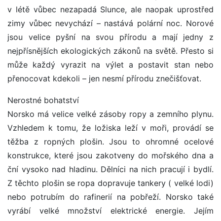
v létě vůbec nezapadá Slunce, ale naopak uprostřed
zimy vůbec nevychází – nastává polární noc. Norové
jsou velice pyšní na svou přírodu a mají jedny z
nejpřísnějších ekologických zákonů na světě. Přesto si
může každý vyrazit na výlet a postavit stan nebo
přenocovat kdekoli – jen nesmí přírodu znečišťovat.
Nerostné bohatství
Norsko má velice velké zásoby ropy a zemního plynu.
Vzhledem k tomu, že ložiska leží v moři, provádí se
těžba z ropných plošin. Jsou to ohromné ocelové
konstrukce, které jsou zakotveny do mořského dna a
ční vysoko nad hladinu. Dělníci na nich pracují i bydlí.
Z těchto plošin se ropa dopravuje tankery ( velké lodi)
nebo potrubím do rafinerií na pobřeží. Norsko také
vyrábí velké množství elektrické energie. Jejím