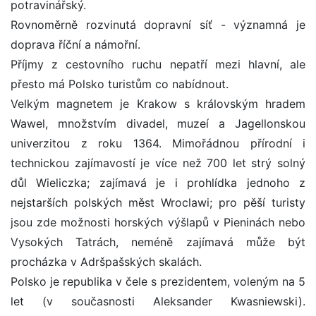
potravinářský.
Rovnoměrně rozvinutá dopravní síť - významná je
doprava říční a námořní.
Příjmy z cestovního ruchu nepatří mezi hlavní, ale
přesto má Polsko turistům co nabídnout.
Velkým magnetem je Krakow s královským hradem
Wawel, množstvím divadel, muzeí a Jagellonskou
univerzitou z roku 1364. Mimořádnou přírodní i
technickou zajímavostí je více než 700 let strý solný
důl Wieliczka; zajímavá je i prohlídka jednoho z
nejstarších polských měst Wroclawi; pro pěší turisty
jsou zde možnosti horských výšlapů v Pieninách nebo
Vysokých Tatrách, neméně zajímavá může být
procházka v Adršpašských skalách.
Polsko je republika v čele s prezidentem, voleným na 5
let (v současnosti Aleksander Kwasniewski).