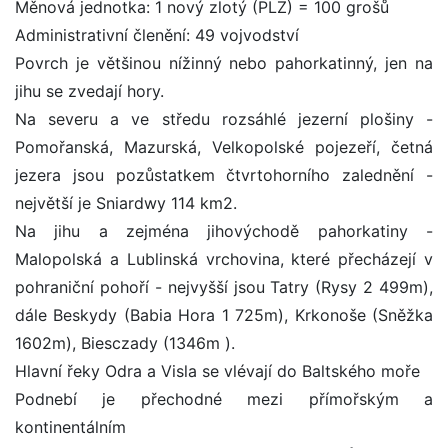
Měnová jednotka: 1 nový zlotý (PLZ) = 100 grošů
Administrativní členění: 49 vojvodství
Povrch je většinou nížinný nebo pahorkatinný, jen na
jihu se zvedají hory.
Na severu a ve středu rozsáhlé jezerní plošiny -
Pomořanská, Mazurská, Velkopolské pojezeří, četná
jezera jsou pozůstatkem čtvrtohorního zalednění -
největší je Sniardwy 114 km2.
Na jihu a zejména jihovýchodě pahorkatiny -
Malopolská a Lublinská vrchovina, které přecházejí v
pohraniční pohoří - nejvyšší jsou Tatry (Rysy 2 499m),
dále Beskydy (Babia Hora 1 725m), Krkonoše (Sněžka
1602m), Biesczady (1346m ).
Hlavní řeky Odra a Visla se vlévají do Baltského moře
Podnebí je přechodné mezi přímořským a
kontinentálním