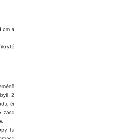
1 cm a
ikryté
neméně
byli 2
idu, či
e zase
e.
opy tu
homase