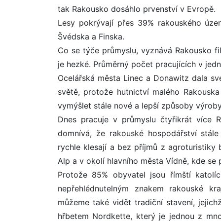
tak Rakousko dosáhlo prvenství v Evropě.
Lesy pokrývají přes 39% rakouského území
Švédska a Finska.
Co se týče průmyslu, vyznává Rakousko fi
je hezké. Průměrný počet pracujících v jed
Ocelářská města Linec a Donawitz dala sv
světě, protože hutnictví malého Rakouska
vymýšlet stále nové a lepší způsoby výroby
Dnes pracuje v průmyslu čtyřikrát více R
domnívá, že rakouské hospodářství stále
rychle klesají a bez příjmů z agroturistik
Alp a v okolí hlavního města Vídně, kde se p
Protože 85% obyvatel jsou římští katolíc
nepřehlédnutelným znakem rakouské kra
můžeme také vidět tradiční stavení, jeji
hřbetem Nordkette, který je jednou z mno