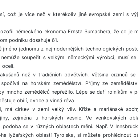
, což je více než v kterékoliv jiné evropské zemi s vý
lozofii německého ekonoma Ernsta Sumachera, že co je m
nom podniku dosahuje 61.
é jméno jednomu z nejmodernějších technologických post
 nemůže soupeřit s velkými německými výrobci, musí se 
 oceli.
akušanů než v tradičních odvětvích. Většina cizinců se
 spočívá na horském zemědělství. Příjmy ze zemědělstv
y by mnoho zemědělců nepřežilo. Lépe se daří rolníkům v p
ěstuje obilí, ovoce a vinná réva.
i, má církev v zemi velký vliv. Kříže a mariánské soch
jiny, zejména u horských vesnic. Ve venkovských obl
chž podoba se v různých oblastech mění. Např. V Innsbruc
ha lyžařských oblastí Tyrolska, si můžete prohlédnout b