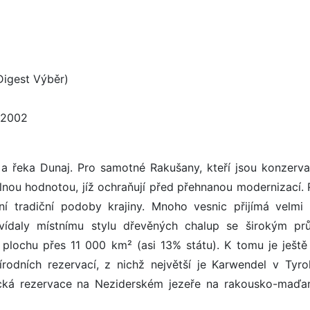
Digest Výběr)
a 2002
a řeka Dunaj. Pro samotné Rakušany, kteří jsou konzerva
nou hodnotou, jíž ochraňují před přehnanou modernizací. R
í tradiční podoby krajiny. Mnoho vesnic přijímá velmi 
vídaly místnímu stylu dřevěných chalup se širokým prů
 plochu přes 11 000 km² (asi 13% státu). K tomu je ještě
rodních rezervací, z nichž největší je Karwendel v Tyro
ická rezervace na Neziderském jezeře na rakousko-maďa