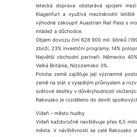
letecká doprava obstarává spojení mezi
Klagenfurt a využívá mezinárodní letišt
výhodné zakoupit Auastrian Rail Pass s mo
mládež a důchodce.
Objem dovozu činí 628 900 mil. šilinků (19
zboží, 23% investiční programy, 14% polopr
Největší obchodní partneři: Německo 40%,
Velká Británie, Nizozemsko 3%.
Poloha země zajišťuje její významné pos
země na stát s vyspělým průmyslem a rozvi
světové desítky v důvěryhodnosti vložených 
Rakousko je rozděleno do devíti spolkovýc
Vídeň – město hudby
Vídeň každoročně navštěvuje přes 6,5 milio
města. V návštěvnosti se celé Rakousko st