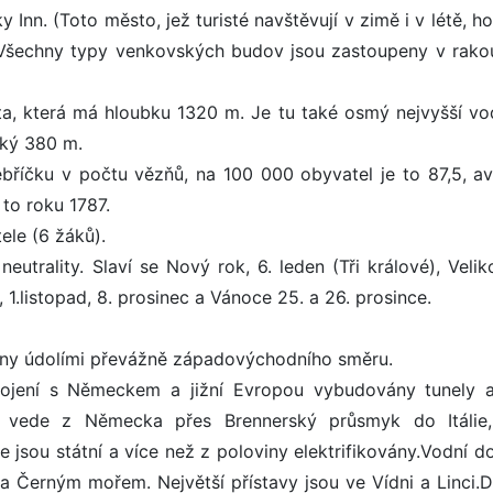
y Inn. (Toto město, jež turisté navštěvují v zimě i v létě, ho
) Všechny typy venkovských budov jsou zastoupeny v rak
věta, která má hloubku 1320 m. Je tu také osmý nejvyšší v
oký 380 m.
bříčku v počtu vězňů, na 100 000 obyvatel je to 87,5, av
 to roku 1787.
ele (6 žáků).
 neutrality. Slaví se Nový rok, 6. leden (Tři králové), Veli
 1.listopad, 8. prosinec a Vánoce 25. a 26. prosince.
edeny údolími převážně západovýchodního směru.
ojení s Německem a jižní Evropou vybudovány tunely a
ice vede z Německa přes Brennerský průsmyk do Itálie,
jsou státní a více než z poloviny elektrifikovány.Vodní d
a Černým mořem. Největší přístavy jsou ve Vídni a Linci.