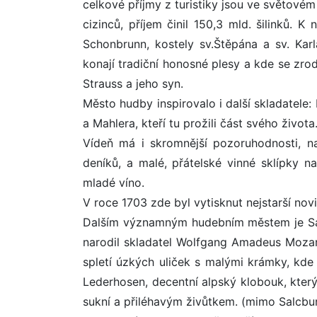
celkové příjmy z turistiky jsou ve světovém 
cizinců, příjem činil 150,3 mld. šilinků.
Schonbrunn, kostely sv.Štěpána a sv. Ka
konají tradiční honosné plesy a kde se zrod
Strauss a jeho syn.
Město hudby inspirovalo i další skladatele
a Mahlera, kteří tu prožili část svého života
Vídeň má i skromnější pozoruhodnosti, na
deníků, a malé, přátelské vinné sklípky n
mladé víno.
V roce 1703 zde byl vytisknut nejstarší nov
Dalším významným hudebním městem je Sal
narodil skladatel Wolfgang Amadeus Mozart
spletí úzkých uliček s malými krámky, kde
Lederhosen, decentní alpský klobouk, který
sukní a přiléhavým živůtkem. (mimo Salcbur