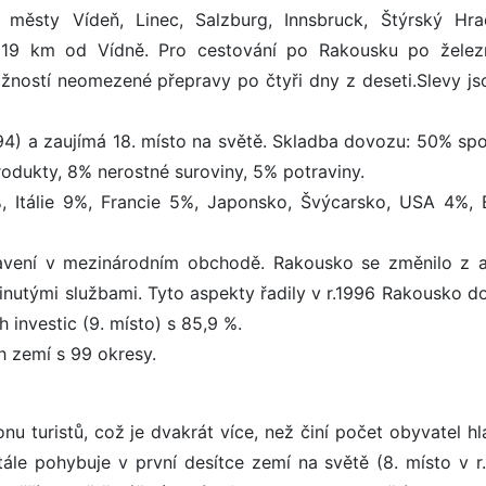
 městy Vídeň, Linec, Salzburg, Innsbruck, Štýrský Hr
ě 19 km od Vídně. Pro cestování po Rakousku po železn
žností neomezené přepravy po čtyři dny z deseti.Slevy js
94) a zaujímá 18. místo na světě. Skladba dovozu: 50% spo
odukty, 8% nerostné suroviny, 5% potraviny.
 Itálie 9%, Francie 5%, Japonsko, Švýcarsko, USA 4%, B
tavení v mezinárodním obchodě. Rakousko se změnilo z a
nutými službami. Tyto aspekty řadily v r.1996 Rakousko do
investic (9. místo) s 85,9 %.
h zemí s 99 okresy.
nu turistů, což je dvakrát více, než činí počet obyvatel hl
ále pohybuje v první desítce zemí na světě (8. místo v r.