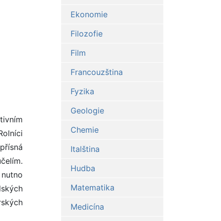
Ekonomie
Filozofie
Film
Francouzština
Fyzika
Geologie
tivním
Chemie
olníci
přísná
Italština
čelím.
Hudba
 nutno
Matematika
lských
rských
Medicína