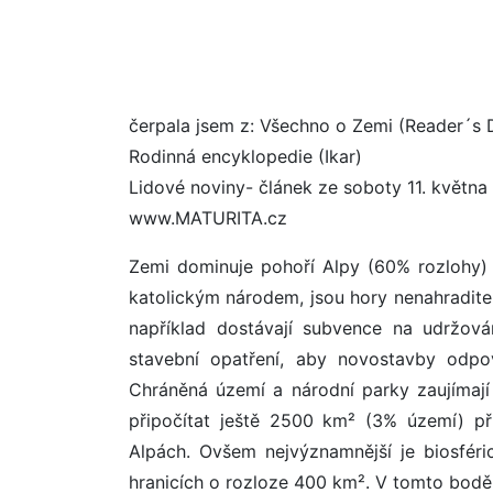
čerpala jsem z: Všechno o Zemi (Reader´s 
Rodinná encyklopedie (Ikar)
Lidové noviny- článek ze soboty 11. květn
www.MATURITA.cz
Zemi dominuje pohoří Alpy (60% rozlohy) 
katolickým národem, jsou hory nenahraditel
například dostávají subvence na udržován
stavební opatření, aby novostavby odpo
Chráněná území a národní parky zaujímají
připočítat ještě 2500 km² (3% území) pří
Alpách. Ovšem nejvýznamnější je biosfér
hranicích o rozloze 400 km². V tomto bodě