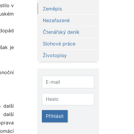
stilo v
Zeměpis
ouském
Nezařazené
odopád
Čtenářský deník
Slohové práce
šak je
Životopisy
konoční
 další
 další
Přihlásit
oprava
Domácí