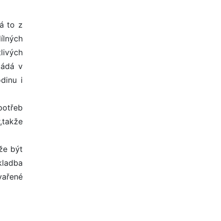
á to z
lných
livých
ládá v
dinu i
potřeb
,takže
že být
kladba
vařené