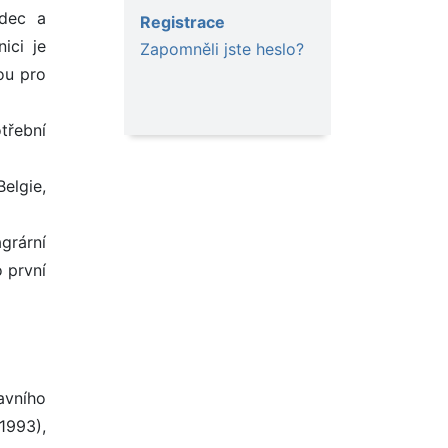
adec a
Registrace
ici je
Zapomněli jste heslo?
ou pro
třební
elgie,
grární
 první
avního
1993),