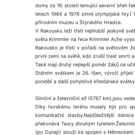
domy ze 16. století lemující severní břeh řek
letech 1964 a 1976 zimní olympijské hry.
přírodním muzeu u Štýrského Hradce.
V Rakousku leží třetí nejhlubší jeskyně s
světa Krimmler na řece Krimmler Ache vys
Rakousko je třetí v pořadí na světovém že
první zemí na světě, kdo zrušil trest smrti a
Také mají druhý nejlepší poměr žáků na učit
Státním svátkem je 26. říjen, výročí přijetí
pondělí a další pohyblivé křesťanské svátky,
Silniční a železniční síť (5767 km),jsou v
Díky horskému terénu musely být pro sp
komunikační stavby.Nejdůležitější dáln
překonává Taury dlouhým tunelem.Železnice 
(po Dunaji) slouží ke spojení s Německem 