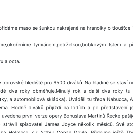
přidáme maso se šunkou nakrájené na hranolky o tloušťce 
íme,okořeníme tymiánem,petrželkou,bobkovým lstem a př
u a octa.
 obrovské hlediště pro 6500 diváků. Na hladině se staví 
ždé dva roky obměňuje.Minulý rok a další dva roky tu 
otky, a automobilová skládka). Uváděli tu třeba Nabucca, A
a. Hodně diváků přijíždí na lodích a po představení j
é uvedena první verze opery Bohuslava Martinů Řecké pašij
 strávil spisovatel James Joyce několik měsíců. Své st
locka Holmese, sir Arthur Conan Doyle. Přidejme ještě T