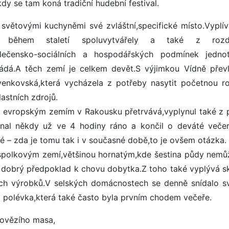
y se tam koná tradiční hudební festival.
světovými kuchyněmi své zvláštní,specifické místo.Vyplív
 ji během staletí spoluvytvářely a také z rozdí
společensko-sociálních a hospodářských podmínek jednot
ádá.A těch zemí je celkem devět.S výjimkou Vídně přev
nkovská,která vycházela z potřeby nasytit početnou ro
stních zdrojů.
ným evropským zemím v Rakousku přetrvává,vyplynul také z 
ínal někdy už ve 4 hodiny ráno a končil o deváté večer
é – zda je tomu tak i v současné době,to je ovšem otázka.
spolkovým zemí,většinou hornatým,kde šestina půdy nemů
í dobrý předpoklad k chovu dobytka.Z toho také vyplývá s
ých výrobků.V selských domácnostech se denně snídalo s
á polévka,která také často byla prvním chodem večeře.
hovězího masa,