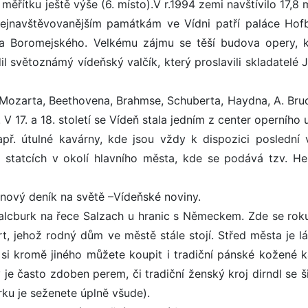
měřítku ještě výše (6. místo).V r.1994 zemi navštívilo 17,8 
 K nejnavštěvovanějším památkám ve Vídni patří paláce Hof
rla Boromejského. Velkému zájmu se těší budova opery, 
il světoznámý vídeňský valčík, který proslavili skladatelé
: Mozarta, Beethovena, Brahmse, Schuberta, Haydna, A. Bru
. V 17. a 18. století se Vídeň stala jedním z center operního 
př. útulné kavárny, kde jsou vždy k dispozici poslední 
a statcích v okolí hlavního města, kde se podává tzv. Heu
inový deník na světě –Vídeňské noviny.
cburk na řece Salzach u hranic s Německem. Zde se rok
, jehož rodný dům ve městě stále stojí. Střed města je l
 si kromě jiného můžete koupit i tradiční pánské kožené k
 je často zdoben perem, či tradiční ženský kroj dirndl se š
ku je seženete úplně všude).