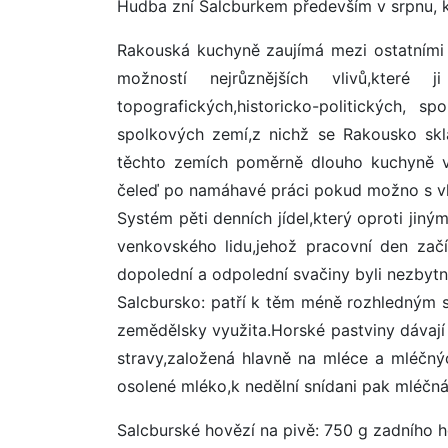
Hudba zní Salcburkem především v srpnu, kd
Rakouská kuchyně zaujímá mezi ostatními 
možností nejrůznějších vlivů,které
topografických,historicko-politických, 
spolkových zemí,z nichž se Rakousko skl
těchto zemích poměrně dlouho kuchyně ve
čeleď po namáhavé práci pokud možno s vla
Systém pěti denních jídel,který oproti ji
venkovského lidu,jehož pracovní den zač
dopolední a odpolední svačiny byli nezbytn
Salcbursko: patří k těm méně rozhledným 
zemědělsky využita.Horské pastviny dávaj
stravy,založená hlavně na mléce a mléčn
osolené mléko,k nedělní snídani pak mléčn
Salcburské hovězí na pivě: 750 g zadního 