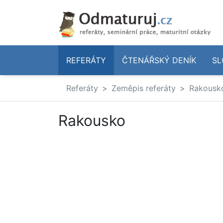
REFERÁTY
ČTENÁŘSKÝ DENÍK
SL
Referáty
Zeměpis referáty
Rakousk
Rakousko