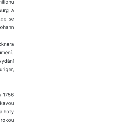
milionu
burg a
kde se
 Johann
cknera
umění.
vydání
riger,
u 1756
ákavou
alhoty
irokou