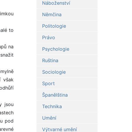
Náboženství
jimkou
Němčina
Politologie
alé to
Právo
upů na
Psychologie
snažit
Ruština
 mylně
Sociologie
í však
Sport
odhůří
Španělština
y jsou
Technika
astech
Umění
ku pod
arevné
Výtvarné umění