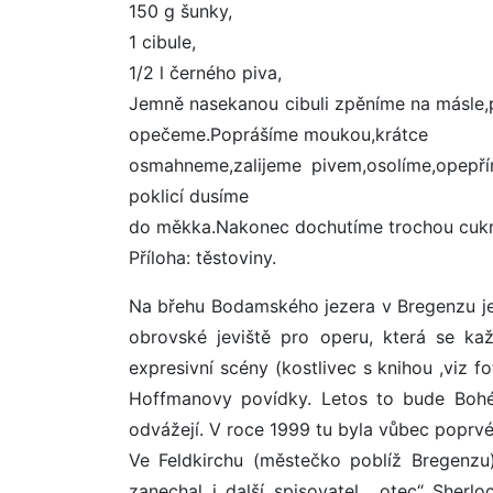
150 g šunky,
1 cibule,
1/2 l černého piva,
Jemně nasekanou cibuli zpěníme na másle,
opečeme.Poprášíme moukou,krátce
osmahneme,zalijeme pivem,osolíme,opepř
poklicí dusíme
do měkka.Nakonec dochutíme trochou cukr
Příloha: těstoviny.
Na břehu Bodamského jezera v Bregenzu je
obrovské jeviště pro operu, která se ka
expresivní scény (kostlivec s knihou ,viz f
Hoffmanovy povídky. Letos to bude Bohém
odvážejí. V roce 1999 tu byla vůbec poprv
Ve Feldkirchu (městečko poblíž Bregenzu)
zanechal i další spisovatel, „otec“ Sher