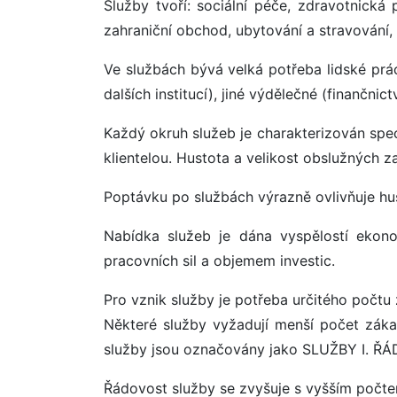
Služby tvoří: sociální péče, zdravotnická p
zahraniční obchod, ubytování a stravování,
Ve službách bývá velká potřeba lidské prác
dalších institucí), jiné výdělečné (finančnictv
Každý okruh služeb je charakterizován spec
klientelou. Hustota a velikost obslužných za
Poptávku po službách výrazně ovlivňuje hust
Nabídka služeb je dána vyspělostí ekonom
pracovních sil a objemem investic.
Pro vznik služby je potřeba určitého počtu
Některé služby vyžadují menší počet zákaz
služby jsou označovány jako SLUŽBY I. ŘÁ
Řádovost služby se zvyšuje s vyšším počtem