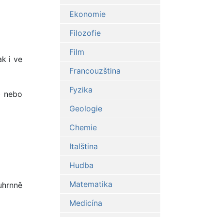
Ekonomie
Filozofie
Film
k i ve
Francouzština
Fyzika
) nebo
Geologie
Chemie
Italština
Hudba
Matematika
uhrnně
Medicína