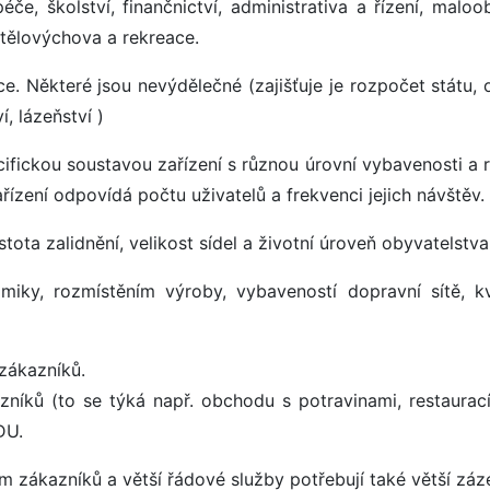
éče, školství, finančnictví, administrativa a řízení, malo
 tělovýchova a rekreace.
e. Některé jsou nevýdělečné (zajišťuje je rozpočet státu, o
í, lázeňství )
ifickou soustavou zařízení s různou úrovní vybavenosti a 
řízení odpovídá počtu uživatelů a frekvenci jejich návštěv.
ota zalidnění, velikost sídel a životní úroveň obyvatelstva
iky, rozmístěním výroby, vybaveností dopravní sítě, kv
 zákazníků.
níků (to se týká např. obchodu s potravinami, restaurací
DU.
 zákazníků a větší řádové služby potřebují také větší záz