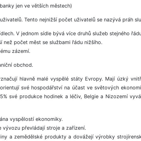
, banky jen ve větších městech)
uživatelů. Tento nejnižší počet uživatelů se nazývá práh sl
sídlech. V jednom sídle bývá více druhů služeb stejného řádu
ší než počet měst se službami řádu nižšího.
okému zázemí.
aniční obchod.
načují hlavně malé vyspělé státy Evropy. Mají úzký vnitřn
 orientují své hospodářství na účast ve světových ekonom
95% své produkce hodinek a léčiv, Belgie a Nizozemí vyvá
vána vyspělostí ekonomiky.
vývozu převládají stroje a zařízení.
ny a zemědělské produkty a dovážejí výrobky strojírens