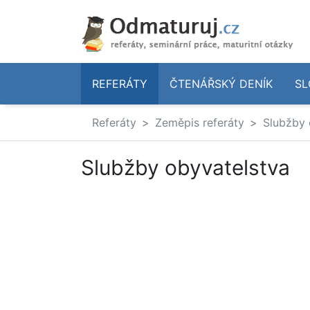
REFERÁTY
ČTENÁŘSKÝ DENÍK
SL
Referáty
Zeměpis referáty
Slubžby 
Slubžby obyvatelstva