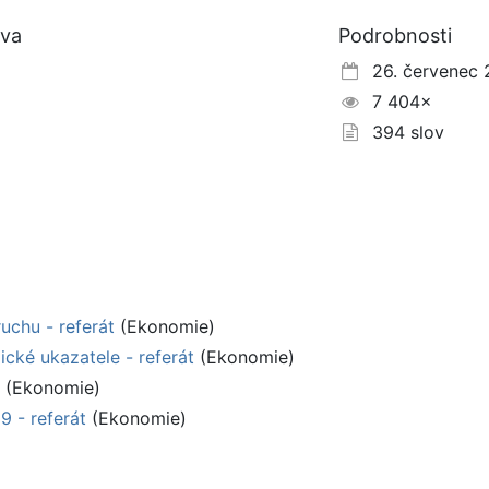
tva
Podrobnosti
26. červenec 
7 404×
394 slov
chu - referát
(Ekonomie)
cké ukazatele - referát
(Ekonomie)
(Ekonomie)
9 - referát
(Ekonomie)