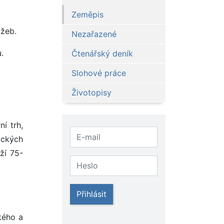
Zeměpis
užeb.
Nezařazené
.
Čtenářský deník
Slohové práce
Životopisy
í trh,
ických
ží 75-
Přihlásit
kého a