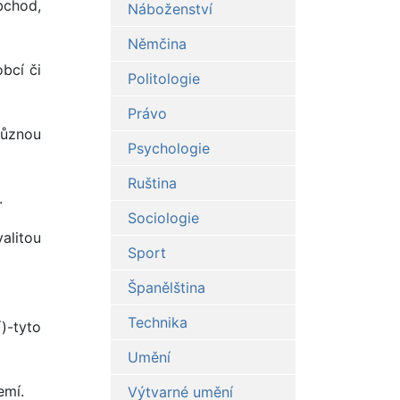
obchod,
Náboženství
Němčina
bcí či
Politologie
Právo
různou
Psychologie
Ruština
.
Sociologie
alitou
Sport
Španělština
Technika
)-tyto
Umění
emí.
Výtvarné umění