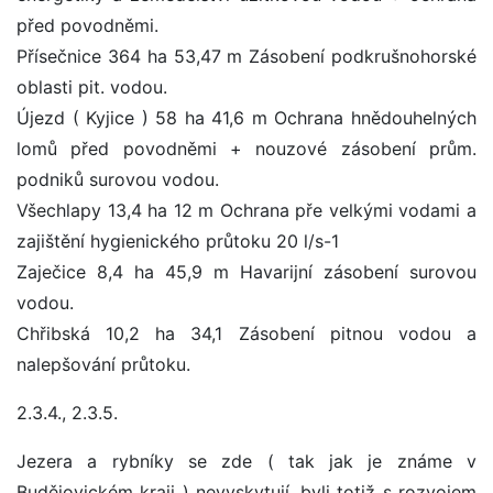
před povodněmi.
Přísečnice 364 ha 53,47 m Zásobení podkrušnohorské
oblasti pit. vodou.
Újezd ( Kyjice ) 58 ha 41,6 m Ochrana hnědouhelných
lomů před povodněmi + nouzové zásobení prům.
podniků surovou vodou.
Všechlapy 13,4 ha 12 m Ochrana pře velkými vodami a
zajištění hygienického průtoku 20 l/s-1
Zaječice 8,4 ha 45,9 m Havarijní zásobení surovou
vodou.
Chřibská 10,2 ha 34,1 Zásobení pitnou vodou a
nalepšování průtoku.
2.3.4., 2.3.5.
Jezera a rybníky se zde ( tak jak je známe v
Budějovickém kraji ) nevyskytují, byli totiž s rozvojem