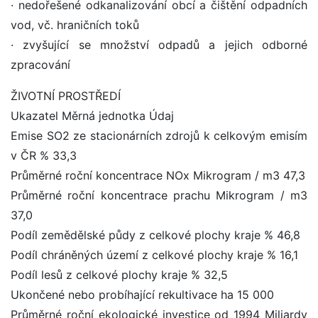
· nedořešené odkanalizování obcí a čištění odpadních
vod, vč. hraničních toků
· zvyšující se množství odpadů a jejich odborné
zpracování
ŽIVOTNÍ PROSTŘEDÍ
Ukazatel Měrná jednotka Údaj
Emise SO2 ze stacionárních zdrojů k celkovým emisím
v ČR % 33,3
Průměrné roční koncentrace NOx Mikrogram / m3 47,3
Průměrné roční koncentrace prachu Mikrogram / m3
37,0
Podíl zemědělské půdy z celkové plochy kraje % 46,8
Podíl chráněných území z celkové plochy kraje % 16,1
Podíl lesů z celkové plochy kraje % 32,5
Ukončené nebo probíhající rekultivace ha 15 000
Průměrné roční ekologické investice od 1994 Miliardy