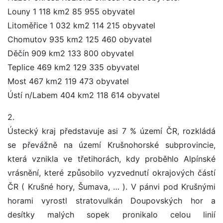
Louny 1 118 km2 85 955 obyvatel
Litoměřice 1 032 km2 114 215 obyvatel
Chomutov 935 km2 125 460 obyvatel
Děčín 909 km2 133 800 obyvatel
Teplice 469 km2 129 335 obyvatel
Most 467 km2 119 473 obyvatel
Ústí n/Labem 404 km2 118 614 obyvatel
2.
Ústecký kraj představuje asi 7 % území ČR, rozkládá
se převážně na území Krušnohorské subprovincie,
která vznikla ve třetihorách, kdy proběhlo Alpínské
vrásnění, které způsobilo vyzvednutí okrajových částí
ČR ( Krušné hory, Šumava, … ). V pánvi pod Krušnými
horami vyrostl stratovulkán Doupovských hor a
desítky malých sopek pronikalo celou linií