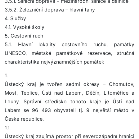
3.5.1. Silniční doprava – mezinárodní silnice a dálnice
3.5.2. Železniční doprava – hlavní tahy
4. Služby
4.1. Vysoké školy
5. Cestovní ruch
5.1. Hlavní lokality cestovního ruchu, památky
UNESCO, městské památkové rezervace, stručná
charakteristika nejvýznamnějších památek
1.
Ústecký kraj je tvořen sedmi okresy – Chomutov,
Most, Teplice, Ústí nad Labem, Děčín, Litoměřice a
Louny. Správní středisko tohoto kraje je Ústí nad
Labem se 96 493 obyvateli tj. 9 největší město v
České republice.
1.1.
Ústecký kraj zaujímá prostor při severozápadní hranici