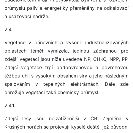
průmyslu paliv a energetiky přeměněny na odkalovací
a usazovací nádrže.
2.4.
Vegetace v pánevních a vysoce industrializovaných
oblastech téměř vymizela, jedinou záchranou pro
zdejší vegetaci jsou níže uvedené NP, CHKO, NPP, PP.
Zdejší vegetace trpí podpovrchovou a povrchovou
těžbou uhlí s vysokým obsahem síry a jeho následným
spalováním v tepelných elektrárnách. Dále zde
ohrožuje vegetaci také chemický průmysl.
2.4.1.
Zdejší lesy jsou nejzatíženější v ČR. Zejména v
Krušných horách se projevují kyselé deště, jež původní