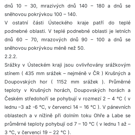
dnů 10 – 30, mrazivých dnů 140 – 180 a dnů se
sněhovou pokrývkou 100 – 140.
V ostatní části Ústeckého kraje patří do teplé
podnebné oblasti. V teplé podnebné oblasti je letních
dnů 60 – 70, mrazových dnů 90 – 100 a dnů se
sněhovou pokrývkou méně než 50.
2.2.2.
Srážky v Ústeckém kraji jsou ovlivňovány srážkovým
stínem ( 435 mm srážek – nejméně v ČR ) Krušných a
Doupovských hor ( 1152 mm srážek ). Průměrné
teploty v Krušných horách, Doupovských horách a
Českém středohoří se pohybují v rozmezí 2 – 4 °C ( v
lednu –3 až -6 °C, v červenci 14 – 16 °C ). V pánevních
oblastech a v nížině při dolním toku Ohře a Labe se
průměrné teploty pohybují od 7 – 10 °C ( v lednu 1 až –
3 °C, v červenci 19 – 22 °C ).