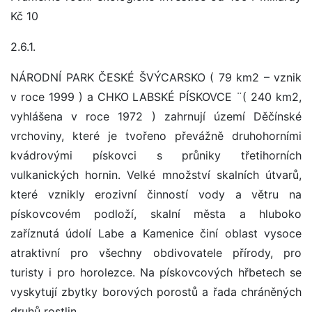
Kč 10
2.6.1.
NÁRODNÍ PARK ČESKÉ ŠVÝCARSKO ( 79 km2 – vznik
v roce 1999 ) a CHKO LABSKÉ PÍSKOVCE ¨( 240 km2,
vyhlášena v roce 1972 ) zahrnují území Děčínské
vrchoviny, které je tvořeno převážně druhohorními
kvádrovými pískovci s průniky třetihorních
vulkanických hornin. Velké množství skalních útvarů,
které vznikly erozivní činností vody a větru na
pískovcovém podloží, skalní města a hluboko
zaříznutá údolí Labe a Kamenice činí oblast vysoce
atraktivní pro všechny obdivovatele přírody, pro
turisty i pro horolezce. Na pískovcových hřbetech se
vyskytují zbytky borových porostů a řada chráněných
druhů rostlin.