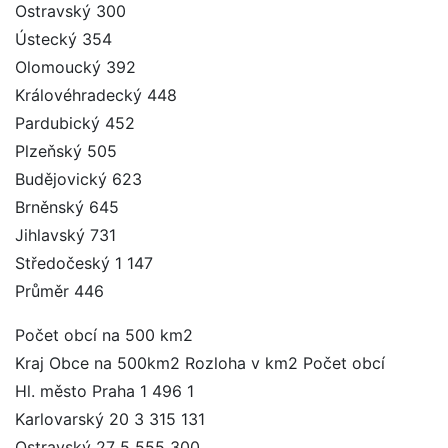
Ostravský 300
Ústecký 354
Olomoucký 392
Královéhradecký 448
Pardubický 452
Plzeňský 505
Budějovický 623
Brněnský 645
Jihlavský 731
Středočeský 1 147
Průměr 446
Počet obcí na 500 km2
Kraj Obce na 500km2 Rozloha v km2 Počet obcí
Hl. město Praha 1 496 1
Karlovarský 20 3 315 131
Ostravský 27 5 555 300