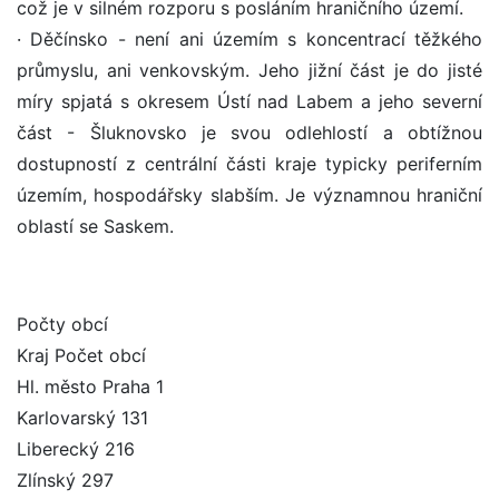
což je v silném rozporu s posláním hraničního území.
· Děčínsko - není ani územím s koncentrací těžkého
průmyslu, ani venkovským. Jeho jižní část je do jisté
míry spjatá s okresem Ústí nad Labem a jeho severní
část - Šluknovsko je svou odlehlostí a obtížnou
dostupností z centrální části kraje typicky periferním
územím, hospodářsky slabším. Je významnou hraniční
oblastí se Saskem.
Počty obcí
Kraj Počet obcí
Hl. město Praha 1
Karlovarský 131
Liberecký 216
Zlínský 297