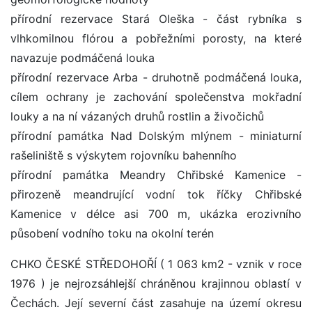
přírodní rezervace Stará Oleška - část rybníka s
vlhkomilnou flórou a pobřežními porosty, na které
navazuje podmáčená louka
přírodní rezervace Arba - druhotně podmáčená louka,
cílem ochrany je zachování společenstva mokřadní
louky a na ní vázaných druhů rostlin a živočichů
přírodní památka Nad Dolským mlýnem - miniaturní
rašeliniště s výskytem rojovníku bahenního
přírodní památka Meandry Chřibské Kamenice -
přirozeně meandrující vodní tok říčky Chřibské
Kamenice v délce asi 700 m, ukázka erozivního
působení vodního toku na okolní terén
CHKO ČESKÉ STŘEDOHOŘÍ ( 1 063 km2 - vznik v roce
1976 ) je nejrozsáhlejší chráněnou krajinnou oblastí v
Čechách. Její severní část zasahuje na území okresu