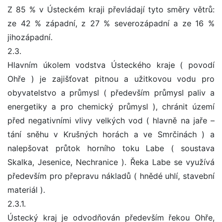
Z 85 % v Ústeckém kraji převládají tyto směry větrů:
ze 42 % západní, z 27 % severozápadní a ze 16 %
jihozápadní.
2.3.
Hlavním úkolem vodstva Ústeckého kraje ( povodí
Ohře ) je zajišťovat pitnou a užitkovou vodu pro
obyvatelstvo a průmysl ( především průmysl paliv a
energetiky a pro chemický průmysl ), chránit území
před negativními vlivy velkých vod ( hlavně na jaře –
tání sněhu v Krušných horách a ve Smrčinách ) a
nalepšovat průtok horního toku Labe ( soustava
Skalka, Jesenice, Nechranice ). Řeka Labe se využívá
především pro přepravu nákladů ( hnědé uhlí, stavební
materiál ).
2.3.1.
Ústecký kraj je odvodňován především řekou Ohře,