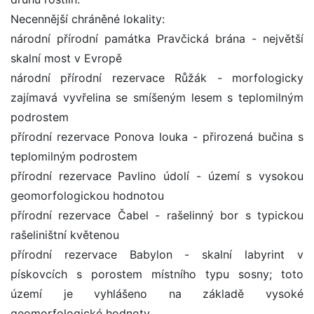
Necennější chráněné lokality:
národní přírodní památka Pravčická brána - největší
skalní most v Evropě
národní přírodní rezervace Růžák - morfologicky
zajímavá vyvřelina se smíšeným lesem s teplomilným
podrostem
přírodní rezervace Ponova louka - přirozená bučina s
teplomilným podrostem
přírodní rezervace Pavlino údolí - území s vysokou
geomorfologickou hodnotou
přírodní rezervace Čabel - rašelinný bor s typickou
rašeliništní květenou
přírodní rezervace Babylon - skalní labyrint v
pískovcích s porostem místního typu sosny; toto
území je vyhlášeno na základě vysoké
geomorfologické hodnoty