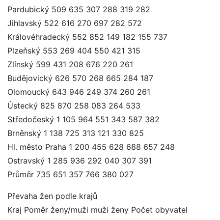
Pardubický 509 635 307 288 319 282
Jihlavský 522 616 270 697 282 572
Královéhradecký 552 852 149 182 155 737
Plzeňský 553 269 404 550 421 315
Zlínský 599 431 208 676 220 261
Budějovický 626 570 268 665 284 187
Olomoucký 643 946 249 374 260 261
Ústecký 825 870 258 083 264 533
Středočeský 1 105 964 551 343 587 382
Brněnský 1 138 725 313 121 330 825
Hl. město Praha 1 200 455 628 688 657 248
Ostravský 1 285 936 292 040 307 391
Průměr 735 651 357 766 380 027
Převaha žen podle krajů
Kraj Poměr ženy/muži muži ženy Počet obyvatel