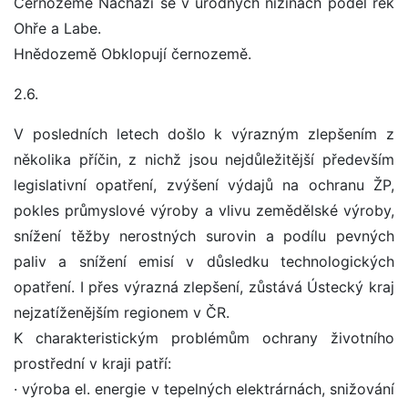
Černozemě Nachází se v úrodných nížinách podél řek
Ohře a Labe.
Hnědozemě Obklopují černozemě.
2.6.
V posledních letech došlo k výrazným zlepšením z
několika příčin, z nichž jsou nejdůležitější především
legislativní opatření, zvýšení výdajů na ochranu ŽP,
pokles průmyslové výroby a vlivu zemědělské výroby,
snížení těžby nerostných surovin a podílu pevných
paliv a snížení emisí v důsledku technologických
opatření. I přes výrazná zlepšení, zůstává Ústecký kraj
nejzatíženějším regionem v ČR.
K charakteristickým problémům ochrany životního
prostřední v kraji patří:
· výroba el. energie v tepelných elektrárnách, snižování