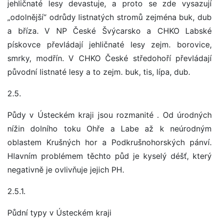
jehličnaté lesy devastuje, a proto se zde vysazují
„odolnější“ odrůdy listnatých stromů zejména buk, dub
a bříza. V NP České Švýcarsko a CHKO Labské
pískovce převládají jehličnaté lesy zejm. borovice,
smrky, modřín. V CHKO České středohoří převládají
původní listnaté lesy a to zejm. buk, tis, lípa, dub.
2.5.
Půdy v Ústeckém kraji jsou rozmanité . Od úrodných
nížin dolního toku Ohře a Labe až k neúrodným
oblastem Krušných hor a Podkrušnohorských pánví.
Hlavním problémem těchto půd je kyselý déšť, který
negativně je ovlivňuje jejich PH.
2.5.1.
Půdní typy v Ústeckém kraji