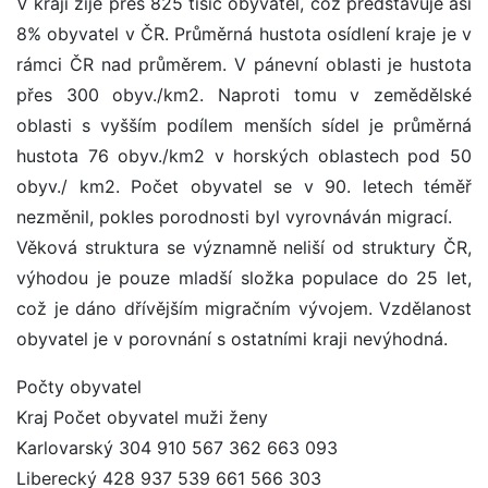
V kraji žije přes 825 tisíc obyvatel, což představuje asi
8% obyvatel v ČR. Průměrná hustota osídlení kraje je v
rámci ČR nad průměrem. V pánevní oblasti je hustota
přes 300 obyv./km2. Naproti tomu v zemědělské
oblasti s vyšším podílem menších sídel je průměrná
hustota 76 obyv./km2 v horských oblastech pod 50
obyv./ km2. Počet obyvatel se v 90. letech téměř
nezměnil, pokles porodnosti byl vyrovnáván migrací.
Věková struktura se významně neliší od struktury ČR,
výhodou je pouze mladší složka populace do 25 let,
což je dáno dřívějším migračním vývojem. Vzdělanost
obyvatel je v porovnání s ostatními kraji nevýhodná.
Počty obyvatel
Kraj Počet obyvatel muži ženy
Karlovarský 304 910 567 362 663 093
Liberecký 428 937 539 661 566 303