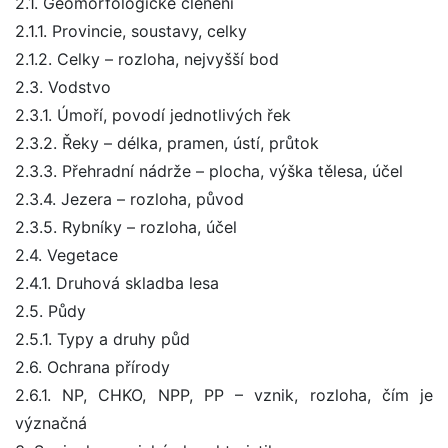
2.1. Geomorfologické členění
2.1.1. Provincie, soustavy, celky
2.1.2. Celky – rozloha, nejvyšší bod
2.3. Vodstvo
2.3.1. Úmoří, povodí jednotlivých řek
2.3.2. Řeky – délka, pramen, ústí, průtok
2.3.3. Přehradní nádrže – plocha, výška tělesa, účel
2.3.4. Jezera – rozloha, původ
2.3.5. Rybníky – rozloha, účel
2.4. Vegetace
2.4.1. Druhová skladba lesa
2.5. Půdy
2.5.1. Typy a druhy půd
2.6. Ochrana přírody
2.6.1. NP, CHKO, NPP, PP – vznik, rozloha, čím je
význačná