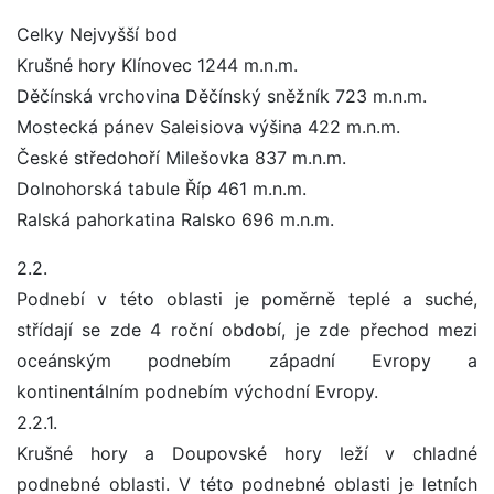
Celky Nejvyšší bod
Krušné hory Klínovec 1244 m.n.m.
Děčínská vrchovina Děčínský sněžník 723 m.n.m.
Mostecká pánev Saleisiova výšina 422 m.n.m.
České středohoří Milešovka 837 m.n.m.
Dolnohorská tabule Říp 461 m.n.m.
Ralská pahorkatina Ralsko 696 m.n.m.
2.2.
Podnebí v této oblasti je poměrně teplé a suché,
střídají se zde 4 roční období, je zde přechod mezi
oceánským podnebím západní Evropy a
kontinentálním podnebím východní Evropy.
2.2.1.
Krušné hory a Doupovské hory leží v chladné
podnebné oblasti. V této podnebné oblasti je letních