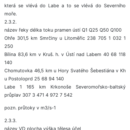
která se vlévá do Labe a to se vlévá do Severního
moře.
2.3.2.
název řeky délka toku pramen ústí Q1 Q25 Q50 Q100
Ohře 301,5 km Smrčiny u Litoměřic 238 705 1 032 1
250
Bílina 83,6 km v Kruš. h. v Ústí nad Labem 40 68 118
140
Chomutovka 46,5 km u Hory Svatého Šebestiána v Kh
u Postoloprd 25 68 94 140
Labe 1 165 km Krkonoše Severomořsko-baltský
průplav 307 3 471 4 972 7 542
pozn. průtoky v m3/s-1
2.3.3.
název VD plocha výška tělesa účel