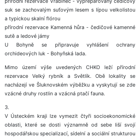
přírodní rezervace Vrabinec - vypreparovaný čedičový
suk se zachovalým suťovým lesem s lípou velkolistou
a typickou skalní flórou
přírodní rezervace Kamenná hůra - čedičové kamenné
sutě a ledové jámy
U Bohyně se připravuje vyhlášení ochrany
orchideových luk - Bohyňská lada.
Mimo území výše uvedených CHKO leží přírodní
rezervace Velký rybník a Světlík. Obě lokality se
nacházejí ve Šluknovském výběžku a vyskytují se zde
vzácné druhy rostlin a vzácná ptačí fauna.
3.
V Ústeckém kraji lze vymezit čtyři socioekonomické
oblasti, které se dosti významně od sebe liší svojí
hospodářskou specializací, sídelní a sociální strukturou