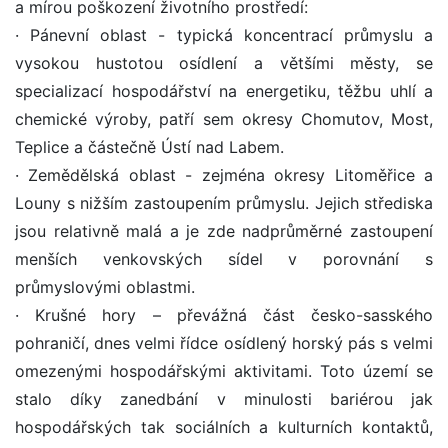
a mírou poškození životního prostředí:
· Pánevní oblast - typická koncentrací průmyslu a
vysokou hustotou osídlení a většími městy, se
specializací hospodářství na energetiku, těžbu uhlí a
chemické výroby, patří sem okresy Chomutov, Most,
Teplice a částečně Ústí nad Labem.
· Zemědělská oblast - zejména okresy Litoměřice a
Louny s nižším zastoupením průmyslu. Jejich střediska
jsou relativně malá a je zde nadprůměrné zastoupení
menších venkovských sídel v porovnání s
průmyslovými oblastmi.
· Krušné hory – převážná část česko-sasského
pohraničí, dnes velmi řídce osídlený horský pás s velmi
omezenými hospodářskými aktivitami. Toto území se
stalo díky zanedbání v minulosti bariérou jak
hospodářských tak sociálních a kulturních kontaktů,