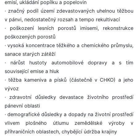
emisí, ukládání popílku a popelovin
· značný podíl území zdevastovaných uhelnou těžbou
v pánvi, nedostatečný rozsah a tempo rekultivací
· poškození lesních porostů imisemi, rekonstrukce
poškozených porostů
· vysoká koncentrace těžkého a chemického průmyslu,
sanace starých zátěží
· nárůst hustoty automobilové dopravy a s tím
související emise a hluk
· těžba kameniva a písků (částečně v CHKO) a jeho
vývoz
· zdravotní důsledky devastace životního prostředí
pánevní oblasti
· demografické důsledky a dopady na životní prostředí
vlivem plošného útlumu zemědělské výroby v
příhraničních oblastech, chybějící údržba krajiny