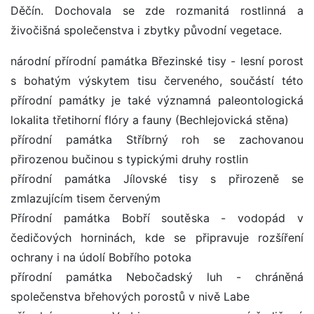
Děčín. Dochovala se zde rozmanitá rostlinná a
živočišná společenstva i zbytky původní vegetace.
národní přírodní památka Březinské tisy - lesní porost
s bohatým výskytem tisu červeného, součástí této
přírodní památky je také významná paleontologická
lokalita třetihorní flóry a fauny (Bechlejovická stěna)
přírodní památka Stříbrný roh se zachovanou
přirozenou bučinou s typickými druhy rostlin
přírodní památka Jílovské tisy s přirozeně se
zmlazujícím tisem červeným
Přírodní památka Bobří soutěska - vodopád v
čedičových horninách, kde se připravuje rozšíření
ochrany i na údolí Bobřího potoka
přírodní památka Nebočadský luh - chráněná
společenstva břehových porostů v nivě Labe