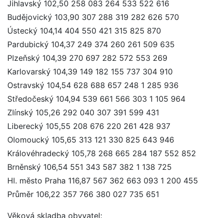
Jihlavský 102,50 258 083 264 533 522 616
Budějovický 103,90 307 288 319 282 626 570
Ústecký 104,14 404 550 421 315 825 870
Pardubický 104,37 249 374 260 261 509 635
Plzeňský 104,39 270 697 282 572 553 269
Karlovarský 104,39 149 182 155 737 304 910
Ostravský 104,54 628 688 657 248 1 285 936
Středočeský 104,94 539 661 566 303 1 105 964
Zlínský 105,26 292 040 307 391 599 431
Liberecký 105,55 208 676 220 261 428 937
Olomoucký 105,65 313 121 330 825 643 946
Královéhradecký 105,78 268 665 284 187 552 852
Brněnský 106,54 551 343 587 382 1 138 725
Hl. město Praha 116,87 567 362 663 093 1 200 455
Průměr 106,22 357 766 380 027 735 651
Věková skladba obyvatel: