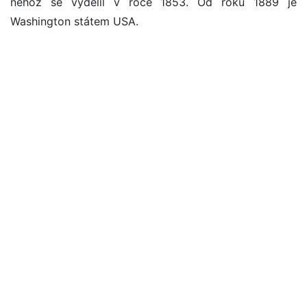
něhož se vydělil v roce 1853. Od roku 1889 je
Washington státem USA.