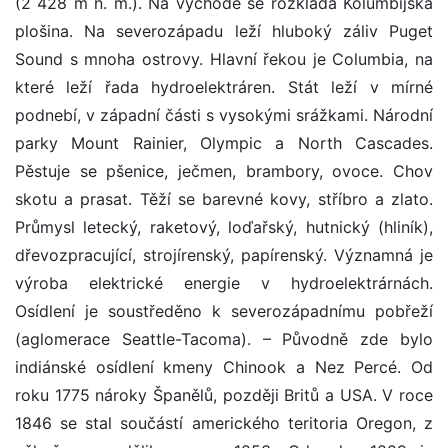
(2 428 m n. m.). Na východě se rozkládá Kolumbijská
plošina. Na severozápadu leží hluboký záliv Puget
Sound s mnoha ostrovy. Hlavní řekou je Columbia, na
které leží řada hydroelektráren. Stát leží v mírné
podnebí, v západní části s vysokými srážkami. Národní
parky Mount Rainier, Olympic a North Cascades.
Pěstuje se pšenice, ječmen, brambory, ovoce. Chov
skotu a prasat. Těží se barevné kovy, stříbro a zlato.
Průmysl letecký, raketový, loďařský, hutnický (hliník),
dřevozpracující, strojírenský, papírenský. Významná je
výroba elektrické energie v hydroelektrárnách.
Osídlení je soustředěno k severozápadnímu pobřeží
(aglomerace Seattle-Tacoma). – Původně zde bylo
indiánské osídlení kmeny Chinook a Nez Percé. Od
roku 1775 nároky Španělů, později Britů a USA. V roce
1846 se stal součástí amerického teritoria Oregon, z