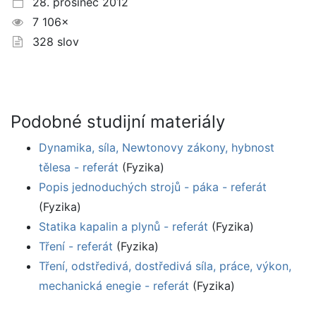
28. prosinec 2012
7 106×
328 slov
Podobné studijní materiály
Dynamika, síla, Newtonovy zákony, hybnost
tělesa - referát
(Fyzika)
Popis jednoduchých strojů - páka - referát
(Fyzika)
Statika kapalin a plynů - referát
(Fyzika)
Tření - referát
(Fyzika)
Tření, odstředivá, dostředivá síla, práce, výkon,
mechanická enegie - referát
(Fyzika)