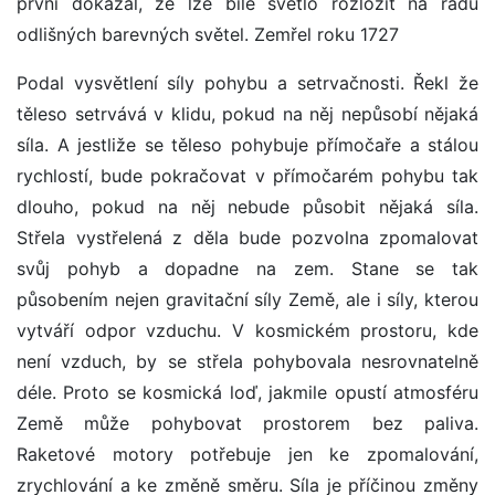
první dokázal, že lze bílé světlo rozložit na řadu
odlišných barevných světel. Zemřel roku 1727
Podal vysvětlení síly pohybu a setrvačnosti. Řekl že
těleso setrvává v klidu, pokud na něj nepůsobí nějaká
síla. A jestliže se těleso pohybuje přímočaře a stálou
rychlostí, bude pokračovat v přímočarém pohybu tak
dlouho, pokud na něj nebude působit nějaká síla.
Střela vystřelená z děla bude pozvolna zpomalovat
svůj pohyb a dopadne na zem. Stane se tak
působením nejen gravitační síly Země, ale i síly, kterou
vytváří odpor vzduchu. V kosmickém prostoru, kde
není vzduch, by se střela pohybovala nesrovnatelně
déle. Proto se kosmická loď, jakmile opustí atmosféru
Země může pohybovat prostorem bez paliva.
Raketové motory potřebuje jen ke zpomalování,
zrychlování a ke změně směru. Síla je příčinou změny