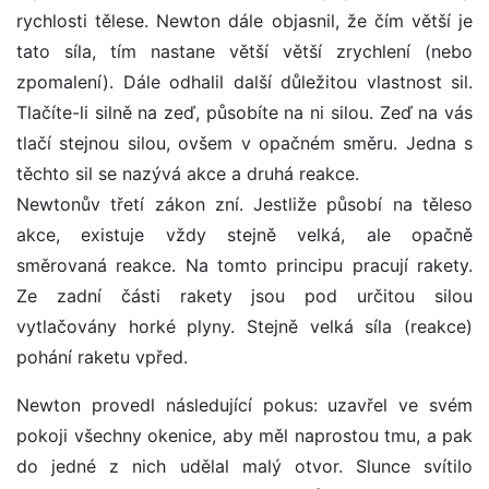
rychlosti tělese. Newton dále objasnil, že čím větší je
tato síla, tím nastane větší větší zrychlení (nebo
zpomalení). Dále odhalil další důležitou vlastnost sil.
Tlačíte-li silně na zeď, působíte na ni silou. Zeď na vás
tlačí stejnou silou, ovšem v opačném směru. Jedna s
těchto sil se nazývá akce a druhá reakce.
Newtonův třetí zákon zní. Jestliže působí na těleso
akce, existuje vždy stejně velká, ale opačně
směrovaná reakce. Na tomto principu pracují rakety.
Ze zadní části rakety jsou pod určitou silou
vytlačovány horké plyny. Stejně velká síla (reakce)
pohání raketu vpřed.
Newton provedl následující pokus: uzavřel ve svém
pokoji všechny okenice, aby měl naprostou tmu, a pak
do jedné z nich udělal malý otvor. Slunce svítilo