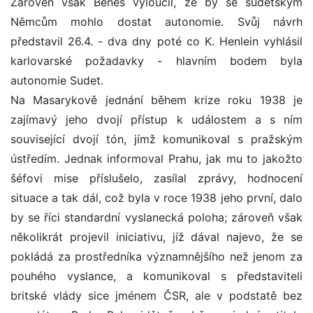
Zároveň však Beneš vyloučil, že by se sudetským
Němcům mohlo dostat autonomie. Svůj návrh
představil 26.4. - dva dny poté co K. Henlein vyhlásil
karlovarské požadavky - hlavním bodem byla
autonomie Sudet.
Na Masarykově jednání během krize roku 1938 je
zajímavý jeho dvojí přístup k událostem a s ním
související dvojí tón, jímž komunikoval s pražským
ústředím. Jednak informoval Prahu, jak mu to jakožto
šéfovi mise příslušelo, zasílal zprávy, hodnocení
situace a tak dál, což byla v roce 1938 jeho první, dalo
by se říci standardní vyslanecká poloha; zároveň však
několikrát projevil iniciativu, jíž dával najevo, že se
pokládá za prostředníka významnějšího než jenom za
pouhého vyslance, a komunikoval s představiteli
britské vlády sice jménem ČSR, ale v podstatě bez