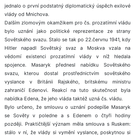
jednalo o první podstatný diplomatický úspěch exilové
vlády od Mnichova.
Dalším zlomovým okamžikem pro čs. prozatímní vládu
bylo uznání jako politické reprezentace ze strany
Sovětského svazu. Stalo se tak po 22.červnu 1941, kdy
Hitler napadl Sovětský svaz a Moskva vzala na
vědomí existenci prozatímní vlády v níž hledala
spojence. Masaryk přednesl nabídku Sovětského
svazu, kterou dostal prostřednictvím sovětského
vyslance v Británii Rajského, britskému ministru
zahraničí Edenovi. Reakcí na tuto skutečnost byla
nabídka Edena, že jeho vláda taktéž uzná čs. vládu.
Bylo určeno, že smlouvu o uznání podepíše Masaryk
se Sověty v poledne a s Edenem o čtyři hodiny
později. Praktičtější význam měla smlouva s Ruskem:
stálo v ní, že vlády si vymění vyslance, poskytnou si