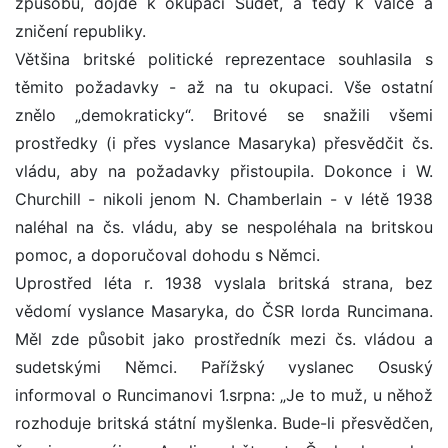
způsobů, dojde k okupaci Sudet, a tedy k válce a
zničení republiky.
Většina britské politické reprezentace souhlasila s
těmito požadavky - až na tu okupaci. Vše ostatní
znělo „demokraticky“. Britové se snažili všemi
prostředky (i přes vyslance Masaryka) přesvědčit čs.
vládu, aby na požadavky přistoupila. Dokonce i W.
Churchill - nikoli jenom N. Chamberlain - v létě 1938
naléhal na čs. vládu, aby se nespoléhala na britskou
pomoc, a doporučoval dohodu s Němci.
Uprostřed léta r. 1938 vyslala britská strana, bez
vědomí vyslance Masaryka, do ČSR lorda Runcimana.
Měl zde působit jako prostředník mezi čs. vládou a
sudetskými Němci. Pařížský vyslanec Osuský
informoval o Runcimanovi 1.srpna: „Je to muž, u něhož
rozhoduje britská státní myšlenka. Bude-li přesvědčen,