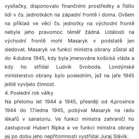
vysílačky, disponovalo finančními prostředky a řídilo
lidi v čs. jednotkách na západní frontě i doma. Ovšem
na příklad ve věci čs. jednotky na východní frontě
nebyla jeho pravomoc téměř žádná. Události na
východní frontě mohl Masaryk v podstatě jen
sledovat. Masaryk ve funkci ministra obrany zůstal až
do 4.dubna 1945, kdy byla jmenována košická vláda a
kdy ho střídal Ludvík Svoboda. Londýnské
ministerstvo obrany bylo posledním, jež na jaře 1945
ještě vyvíjelo činnost.
4. Poslední rok války
Na přelomu let 1944 a 1945, přesněji od 4.prosince
1944 do 17.ledna 1945, pobýval Masaryk na radu
lékařů v sanatoriu. Ve funkci ministra zahraničí ho
zastupoval Hubert Ripka a ve funkci ministra obrany
jej po dobu jeho nepřítomnosti vystřídal Juraj Slávik.