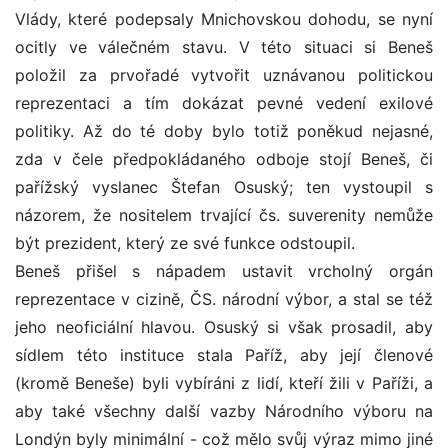
Vlády, které podepsaly Mnichovskou dohodu, se nyní
ocitly ve válečném stavu. V této situaci si Beneš
položil za prvořadé vytvořit uznávanou politickou
reprezentaci a tím dokázat pevné vedení exilové
politiky. Až do té doby bylo totiž poněkud nejasné,
zda v čele předpokládaného odboje stojí Beneš, či
pařížský vyslanec Štefan Osuský; ten vystoupil s
názorem, že nositelem trvající čs. suverenity nemůže
být prezident, který ze své funkce odstoupil.
Beneš přišel s nápadem ustavit vrcholný orgán
reprezentace v cizině, ČS. národní výbor, a stal se též
jeho neoficiální hlavou. Osuský si však prosadil, aby
sídlem této instituce stala Paříž, aby její členové
(kromě Beneše) byli vybíráni z lidí, kteří žili v Paříži, a
aby také všechny další vazby Národního výboru na
Londýn byly minimální - což mělo svůj výraz mimo jiné