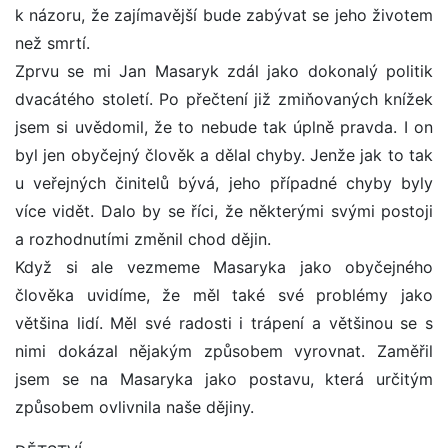
k názoru, že zajímavější bude zabývat se jeho životem
než smrtí.
Zprvu se mi Jan Masaryk zdál jako dokonalý politik
dvacátého století. Po přečtení již zmiňovaných knížek
jsem si uvědomil, že to nebude tak úplně pravda. I on
byl jen obyčejný člověk a dělal chyby. Jenže jak to tak
u veřejných činitelů bývá, jeho případné chyby byly
více vidět. Dalo by se říci, že některými svými postoji
a rozhodnutími změnil chod dějin.
Když si ale vezmeme Masaryka jako obyčejného
člověka uvidíme, že měl také své problémy jako
většina lidí. Měl své radosti i trápení a většinou se s
nimi dokázal nějakým způsobem vyrovnat. Zaměřil
jsem se na Masaryka jako postavu, která určitým
způsobem ovlivnila naše dějiny.