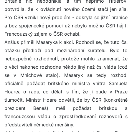
Británie nic nepodnikla a tím nepřímo Hitlerovi
potvrdila, že k ovládnutí nového území stačí jen síla.
Pro ČSR vznikl nový problém - odkryla se jižní hranice
a bez spojenecké pomoci už nebylo možno ČSR hájit.
Francouzský zájem o ČSR ochabl.
Anšlus přiměl Masaryka k akci. Rozhodl se, že tuto čs.
otázku předloží pod mezinárodní kuratelu. Bylo to
nebezpečné rozhodnutí, protože mohlo znamenat, že
o věci nakonec rozhodne někdo jiný než čs. vláda (což
se v Mnichově stalo). Masaryk se tedy rozhodl
oficiálně požádat britského ministra vnitra Samuela
Hoarea o radu, co dělat, s tím, že ji bude v Praze
tlumočit. Ministr Hoare odvětil, že by ČSR (konkrétně
prezident Beneš) měli požádat britskou a
francouzskou vládu o zprostředkování rozhovorů s
představiteli německé menšiny.