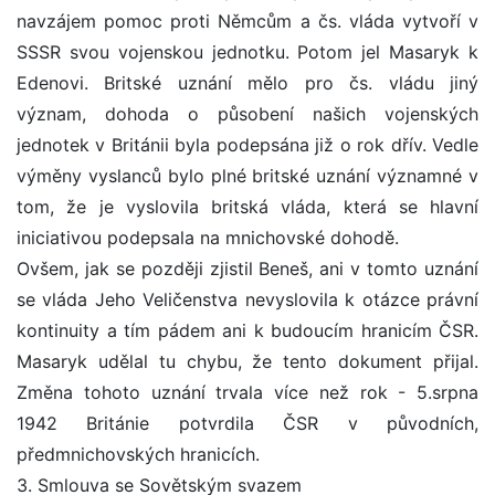
navzájem pomoc proti Němcům a čs. vláda vytvoří v
SSSR svou vojenskou jednotku. Potom jel Masaryk k
Edenovi. Britské uznání mělo pro čs. vládu jiný
význam, dohoda o působení našich vojenských
jednotek v Británii byla podepsána již o rok dřív. Vedle
výměny vyslanců bylo plné britské uznání významné v
tom, že je vyslovila britská vláda, která se hlavní
iniciativou podepsala na mnichovské dohodě.
Ovšem, jak se později zjistil Beneš, ani v tomto uznání
se vláda Jeho Veličenstva nevyslovila k otázce právní
kontinuity a tím pádem ani k budoucím hranicím ČSR.
Masaryk udělal tu chybu, že tento dokument přijal.
Změna tohoto uznání trvala více než rok - 5.srpna
1942 Británie potvrdila ČSR v původních,
předmnichovských hranicích.
3. Smlouva se Sovětským svazem