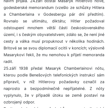
návrh přijala. 24.září dostal Masaryk Hitlerovo nové,
godesberské memorandum (vzešlo ze schůzky Hitlera
a Chamberlaina v Godesbergu pár dní předtím).
Rovnalo se ultimátu, diktátu; Hitler požadoval
odstoupení mnohem větší části československého
území, i s českým obyvatelstvem; zdálo se, že není jiné
cesty a válka musí propuknout v několika hodinách.
Britové se se svou diplomacií ocitli v koncích; výslovně
Masarykovi řekli, že mu nemohou k přijetí memoranda
radit.
25.září 1938 předal Masaryk Chamberlainovi nótu,
kterou podle Benešových telefonických instrukcí sám
připravil, v níž Hitlerovy požadavky označil za
naprosto a bezpodmínečně nepřijatelné. Z nóty
vyplynulo, že v případě útoku se země postaví na
ozbrojený odpor.