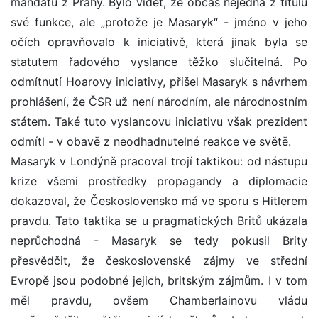
mandátu z Prahy. Bylo vidět, že občas nejedná z titulu
své funkce, ale „protože je Masaryk“ - jméno v jeho
očích opravňovalo k iniciativě, která jinak byla se
statutem řadového vyslance těžko slučitelná. Po
odmítnutí Hoarovy iniciativy, přišel Masaryk s návrhem
prohlášení, že ČSR už není národním, ale národnostním
státem. Také tuto vyslancovu iniciativu však prezident
odmítl - v obavě z neodhadnutelné reakce ve světě.
Masaryk v Londýně pracoval trojí taktikou: od nástupu
krize všemi prostředky propagandy a diplomacie
dokazoval, že Československo má ve sporu s Hitlerem
pravdu. Tato taktika se u pragmatických Britů ukázala
neprůchodná - Masaryk se tedy pokusil Brity
přesvědčit, že československé zájmy ve střední
Evropě jsou podobné jejich, britským zájmům. I v tom
měl pravdu, ovšem Chamberlainovu vládu