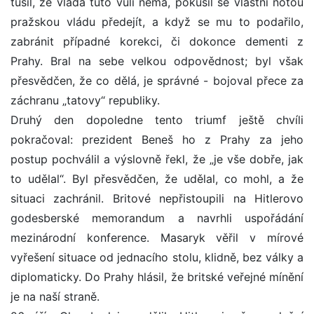
tušil, že vláda tuto vůli nemá, pokusil se vlastní nótou
pražskou vládu předejít, a když se mu to podařilo,
zabránit případné korekci, či dokonce dementi z
Prahy. Bral na sebe velkou odpovědnost; byl však
přesvědčen, že co dělá, je správné - bojoval přece za
záchranu „tatovy“ republiky.
Druhý den dopoledne tento triumf ještě chvíli
pokračoval: prezident Beneš ho z Prahy za jeho
postup pochválil a výslovně řekl, že „je vše dobře, jak
to udělal“. Byl přesvědčen, že udělal, co mohl, a že
situaci zachránil. Britové nepřistoupili na Hitlerovo
godesberské memorandum a navrhli uspořádání
mezinárodní konference. Masaryk věřil v mírové
vyřešení situace od jednacího stolu, klidně, bez války a
diplomaticky. Do Prahy hlásil, že britské veřejné mínění
je na naší straně.