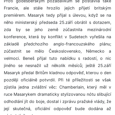
Proti godesberským požadavkům se postavila také
Francie, ale stále hrozilo jejich přijetí britským
premiérem. Masaryk tedy přijal s úlevou, když se na
něho ministerský předseda 25.září obrátil s dotazem,
zda by se jeho země zúčastnila mezinárodní
konference, která by konflikt v Sudetech vyřešila na
základě předchozího anglo-francouzského plánu;
zúčastnit se mělo Československo, Německo a
velmoci. Beneš přijal tuto nabídku s radostí, o nic
jiného se nesnažil už několik měsíců; ještě 25.září
Masaryk předal Britům kladnou odpověď, kterou o den
později oficiálně potvrdil. Při té příležitosti se však
zjistila jedna zvláštní věc: Chamberlain, který měl v
ruce Masarykem dramaticky stylizovanou nótu slibující
odhodlání jít do boje, dostal i zprávu pražské vlády, že
její skutečná, oficiální odpověď bude dodána až