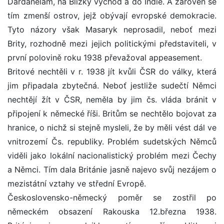
Dardanelám, na Blízký východ a do Indie. A zároveň se
tím zmenší ostrov, jejž obývají evropské demokracie.
Tyto názory však Masaryk neprosadil, neboť mezi
Brity, rozhodně mezi jejich politickými představiteli, v
první polovině roku 1938 převažoval appeasement.
Britové nechtěli v r. 1938 jít kvůli ČSR do války, která
jim připadala zbytečná. Neboť jestliže sudečtí Němci
nechtějí žít v ČSR, neměla by jim čs. vláda bránit v
připojení k německé říši. Britům se nechtělo bojovat za
hranice, o nichž si stejně mysleli, že by měli vést dál ve
vnitrozemí Čs. republiky. Problém sudetských Němců
viděli jako lokální nacionalistický problém mezi Čechy
a Němci. Tím dala Británie jasně najevo svůj nezájem o
mezistátní vztahy ve střední Evropě.
Československo-německý poměr se zostřil po
německém obsazení Rakouska 12.března 1938.