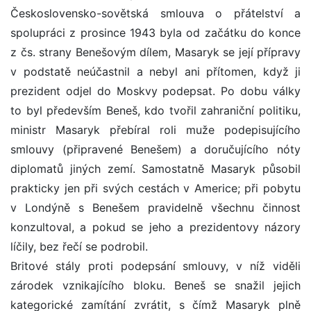
Československo-sovětská smlouva o přátelství a
spolupráci z prosince 1943 byla od začátku do konce
z čs. strany Benešovým dílem, Masaryk se její přípravy
v podstatě neúčastnil a nebyl ani přítomen, když ji
prezident odjel do Moskvy podepsat. Po dobu války
to byl především Beneš, kdo tvořil zahraniční politiku,
ministr Masaryk přebíral roli muže podepisujícího
smlouvy (připravené Benešem) a doručujícího nóty
diplomatů jiných zemí. Samostatně Masaryk působil
prakticky jen při svých cestách v Americe; při pobytu
v Londýně s Benešem pravidelně všechnu činnost
konzultoval, a pokud se jeho a prezidentovy názory
líčily, bez řečí se podrobil.
Britové stály proti podepsání smlouvy, v níž viděli
zárodek vznikajícího bloku. Beneš se snažil jejich
kategorické zamítání zvrátit, s čímž Masaryk plně