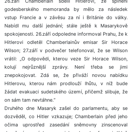
26.září Chamberlain sdělil Hitlerovi, že splnění
godesberského memoranda by mělo za následek
vstup Francie a v závěsu za ní i Británie do války.
Nabídl mu další jednání; stále ještě k Masarykově
spokojenosti. 26.září odpoledne informoval Prahu, že k
Hitlerovi odletěl Chamberlainův emisar Sir Horace
Wilson; 27.září v podvečer telefonoval, že se Wilson
vrátil: „O odpovědi, kterou veze Sir Horace Wilson,
kolují nejrůznější zprávy. Není třeba se jimi
znepokojovat. Zdá se, že přiváží novou nabídku
Hitlerovu, kterou nám prodlouží lhůtu, v níž bude
žádat evakuaci sudetského území, přičemž slibuje, že
on sám tam nevtáhne.“
Druhého dne Masaryk zašel do parlamentu, aby se
dozvěděl, co Hitler vzkazuje; Chamberlain před jeho
očima uprostřed zasedání sněmovny zinscenoval