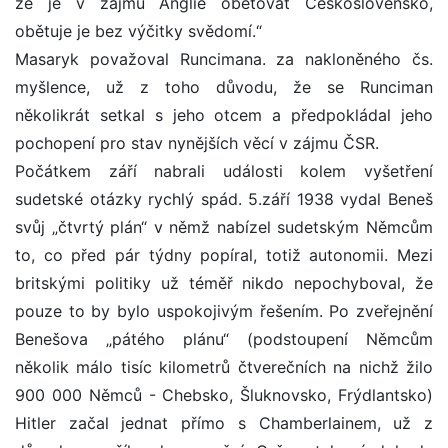
že je v zájmu Anglie obětovat Československo,
obětuje je bez výčitky svědomí.“
Masaryk považoval Runcimana. za nakloněného čs.
myšlence, už z toho důvodu, že se Runciman
několikrát setkal s jeho otcem a předpokládal jeho
pochopení pro stav nynějších věcí v zájmu ČSR.
Počátkem září nabrali události kolem vyšetření
sudetské otázky rychlý spád. 5.září 1938 vydal Beneš
svůj „čtvrtý plán“ v němž nabízel sudetským Němcům
to, co před pár týdny popíral, totiž autonomii. Mezi
britskými politiky už téměř nikdo nepochyboval, že
pouze to by bylo uspokojivým řešením. Po zveřejnění
Benešova „pátého plánu“ (podstoupení Němcům
několik málo tisíc kilometrů čtverečních na nichž žilo
900 000 Němců - Chebsko, Šluknovsko, Frýdlantsko)
Hitler začal jednat přímo s Chamberlainem, už z