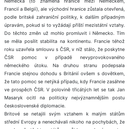
Německa (to znamená hranice mezi Německem,
Francií a Belgií), ale východní hranice zůstala otevřená,
podle britské zahraniční politiky, k dalším případným
úpravám, pokud si to vyžádají příští mezistátní vztahy.
Do těchto změn už mohlo promluvit i Německo. Tím
se měla posílit stabilita na kontinentu. Francie téhož
roku uzavřela smlouvu s ČSR, v níž stálo, že poskytne
ČSR pomoc v případě nevyprovokovaného
německého útoku. Na druhou stranu podepsala
Francie stejnou dohodu s Británií ovšem s dovětkem,
že tato pomoc se netýká případu, kdy Francie zasáhne
ve prospěch ČSR. V polovině třicátých let se tak Jan
Masaryk ocitl na politicky nejvýznamnějším postu
československé diplomacie.
Britové se netajili svým vztahem k malým státům
střední Evropy a nenechávali nikoho na pochybách, že