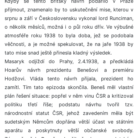
Kdyby se tento britský návrh podařilo v Praze
přijmout, znamenalo by to uskutečnění mise, kterou v
srpnu a září v Československu vykonal lord Runciman,
o několik měsíců, možná i o půl roku dřív. Ve výbušné
atmosféře roku 1938 to byla doba, jež se podobala
věčnosti, a je možné spekulovat, že na jaře 1938 by
tato mise snad ještě přinesla kladný výsledek.
Masaryk odjíždí do Prahy, 2.4.1938, a předkládá
Hoarův návrh prezidentu Benešovi a premiéru
Hodžovi. Vláda tento návrh přijala, prezident ho
zamítl. Tím tato epizoda skončila. Beneš měl vlastní
plán řešení situace: popřel v něm vinu ČSR a kritizoval
politiku třetí říše; podstatu návrhu tvořil tzv.
národnostní statut ČSR, jehož zavedením měla být
sudetským Němcům dopřána větší účast ve státním
aparátu a poskytnuty větší občanské svobody.