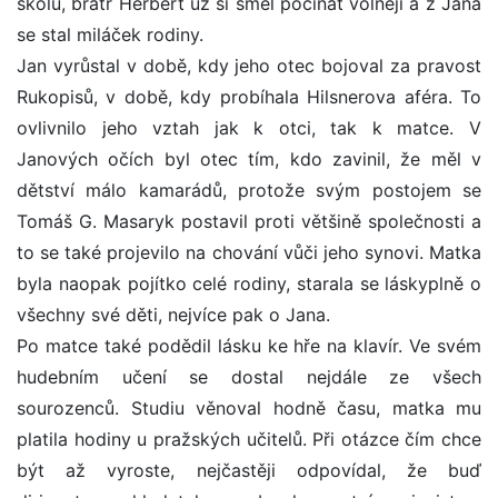
školu, bratr Herbert už si směl počínat volněji a z Jana
se stal miláček rodiny.
Jan vyrůstal v době, kdy jeho otec bojoval za pravost
Rukopisů, v době, kdy probíhala Hilsnerova aféra. To
ovlivnilo jeho vztah jak k otci, tak k matce. V
Janových očích byl otec tím, kdo zavinil, že měl v
dětství málo kamarádů, protože svým postojem se
Tomáš G. Masaryk postavil proti většině společnosti a
to se také projevilo na chování vůči jeho synovi. Matka
byla naopak pojítko celé rodiny, starala se láskyplně o
všechny své děti, nejvíce pak o Jana.
Po matce také podědil lásku ke hře na klavír. Ve svém
hudebním učení se dostal nejdále ze všech
sourozenců. Studiu věnoval hodně času, matka mu
platila hodiny u pražských učitelů. Při otázce čím chce
být až vyroste, nejčastěji odpovídal, že buď