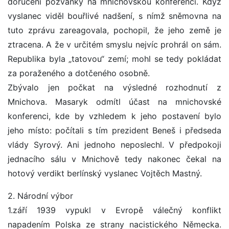
doručení pozvánky na mnichovskou konferenci. Když
vyslanec viděl bouřlivé nadšení, s nímž sněmovna na
tuto zprávu zareagovala, pochopil, že jeho země je
ztracena. A že v určitém smyslu nejvíc prohrál on sám.
Republika byla „tatovou“ zemí; mohl se tedy pokládat
za poraženého a dotčeného osobně.
Zbývalo jen počkat na výsledné rozhodnutí z
Mnichova. Masaryk odmítl účast na mnichovské
konferenci, kde by vzhledem k jeho postavení bylo
jeho místo: počítali s tím prezident Beneš i předseda
vlády Syrový. Ani jednoho neposlechl. V předpokoji
jednacího sálu v Mnichově tedy nakonec čekal na
hotový verdikt berlínský vyslanec Vojtěch Mastný.
2. Národní výbor
1.září 1939 vypukl v Evropě válečný konflikt
napadením Polska ze strany nacistického Německa.