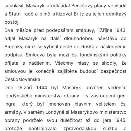
souhlasil. Masaryk předkládal Benešovy plány ve vládě
a Státní radě a pilně kritizoval Brity za jejich odmítavý
postoj.
Dva měsíce před podepsáním smlouvy, 17.října 1943,
odjel Masaryk na další dlouhodobou návštěvu do
Ameriky, čímž se vyhnul cestě do Ruska a následnému
podpisu. Smlouva byla mezi čs. londýnskými politiky
přijata s nadšením. Všechny hlasy se shodly, že
smlouvou je konečně zajištěna budoucí bezpečnost
Československa.
Dne 19.září 1944 byl Masaryk pověřen vedením
londýnského ministerstva obrany - v zastoupení gen.
Ingra, který byl jmenován hlavním velitelem čs.
armády. V samém Londýně si Masarykovo ministerstvo
obrany podrželo svou důležitost až do jara 1945,
protože kontrolovalo zpravodajskou službu a