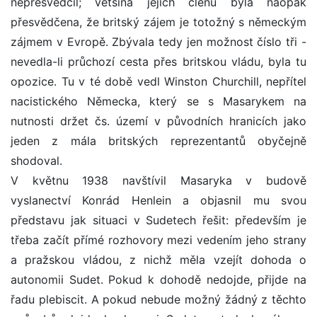
nepřesvědčil; většina jejích členů byla naopak
přesvědčena, že britský zájem je totožný s německým
zájmem v Evropě. Zbývala tedy jen možnost číslo tři -
nevedla-li průchozí cesta přes britskou vládu, byla tu
opozice. Tu v té době vedl Winston Churchill, nepřítel
nacistického Německa, který se s Masarykem na
nutnosti držet čs. území v původních hranicích jako
jeden z mála britských reprezentantů obyčejně
shodoval.
V květnu 1938 navštívil Masaryka v budově
vyslanectví Konrád Henlein a objasnil mu svou
představu jak situaci v Sudetech řešit: především je
třeba začít přímé rozhovory mezi vedením jeho strany
a pražskou vládou, z nichž měla vzejít dohoda o
autonomii Sudet. Pokud k dohodě nedojde, přijde na
řadu plebiscit. A pokud nebude možný žádný z těchto