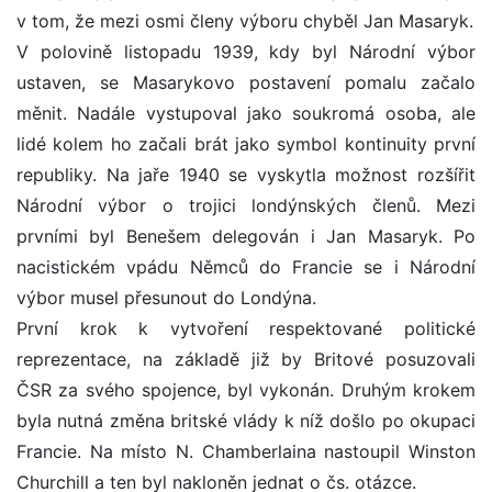
v tom, že mezi osmi členy výboru chyběl Jan Masaryk.
V polovině listopadu 1939, kdy byl Národní výbor
ustaven, se Masarykovo postavení pomalu začalo
měnit. Nadále vystupoval jako soukromá osoba, ale
lidé kolem ho začali brát jako symbol kontinuity první
republiky. Na jaře 1940 se vyskytla možnost rozšířit
Národní výbor o trojici londýnských členů. Mezi
prvními byl Benešem delegován i Jan Masaryk. Po
nacistickém vpádu Němců do Francie se i Národní
výbor musel přesunout do Londýna.
První krok k vytvoření respektované politické
reprezentace, na základě již by Britové posuzovali
ČSR za svého spojence, byl vykonán. Druhým krokem
byla nutná změna britské vlády k níž došlo po okupaci
Francie. Na místo N. Chamberlaina nastoupil Winston
Churchill a ten byl nakloněn jednat o čs. otázce.