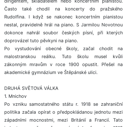
dirigentem, skladatelem nebo koncertním pianistou.
Často také chodil na koncerty do pražského
Rudolfina. I když se nakonec koncertním pianistou
nestal, pravidelně hrál na piano. S Jarmilou Novotnou
dokonce nahrál soubor českých písní, při kterých
doprovázel tuto pěvkyni na piano.
Po vystudování obecné školy, začal chodit na
malostranskou reálku. Tuto školu musel kvůli
zákonným mravům v roce 1900 opustit. Přešel na
akademické gymnázium ve Štěpánské ulici.
DRUHÁ SVĚTOVÁ VÁLKA
1. Mnichov
Po vzniku samostatného státu r. 1918 se zahraniční
politika začala opírat o předpokládanou jednotu mezi
západními mocnostmi, mezi Británií a Francií. Tato