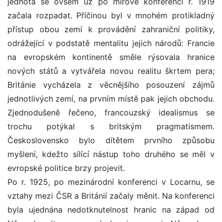
jednota se ovšem už po mírové konferenci r. 1919
začala rozpadat. Příčinou byl v mnohém protikladný
přístup obou zemí k provádění zahraniční politiky,
odrážející v podstatě mentalitu jejich národů: Francie
na evropském kontinentě směle rýsovala hranice
nových států a vytvářela novou realitu škrtem pera;
Británie vycházela z věcnějšího posouzení zájmů
jednotlivých zemí, na prvním místě pak jejich obchodu.
Zjednodušeně řečeno, francouzský idealismus se
trochu potýkal s britským pragmatismem.
Československo bylo dítětem prvního způsobu
myšlení, kdežto sílící nástup toho druhého se měl v
evropské politice brzy projevit.
Po r. 1925, po mezinárodní konferenci v Locarnu, se
vztahy mezi ČSR a Británií začaly měnit. Na konferenci
byla ujednána nedotknutelnost hranic na západ od