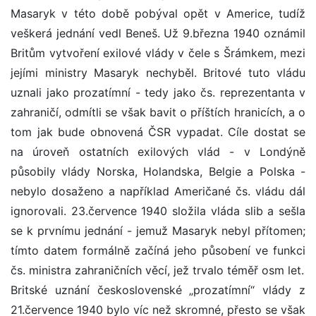
Masaryk v této době pobýval opět v Americe, tudíž
veškerá jednání vedl Beneš. Už 9.března 1940 oznámil
Britům vytvoření exilové vlády v čele s Šrámkem, mezi
jejími ministry Masaryk nechyběl. Britové tuto vládu
uznali jako prozatímní - tedy jako čs. reprezentanta v
zahraničí, odmítli se však bavit o příštích hranicích, a o
tom jak bude obnovená ČSR vypadat. Cíle dostat se
na úroveň ostatních exilových vlád - v Londýně
působily vlády Norska, Holandska, Belgie a Polska -
nebylo dosaženo a například Američané čs. vládu dál
ignorovali. 23.července 1940 složila vláda slib a sešla
se k prvnímu jednání - jemuž Masaryk nebyl přítomen;
tímto datem formálně začíná jeho působení ve funkci
čs. ministra zahraničních věcí, jež trvalo téměř osm let.
Britské uznání československé „prozatímní“ vlády z
21.července 1940 bylo víc než skromné, přesto se však