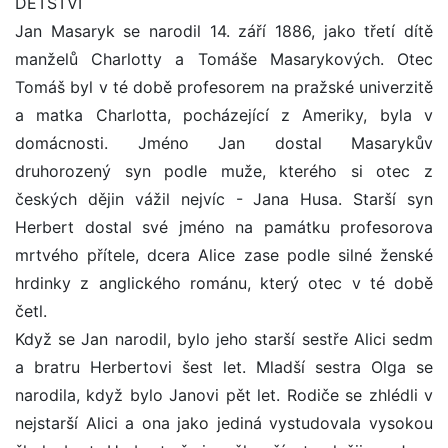
DĚTSTVÍ
Jan Masaryk se narodil 14. září 1886, jako třetí dítě
manželů Charlotty a Tomáše Masarykových. Otec
Tomáš byl v té době profesorem na pražské univerzitě
a matka Charlotta, pocházející z Ameriky, byla v
domácnosti. Jméno Jan dostal Masarykův
druhorozený syn podle muže, kterého si otec z
českých dějin vážil nejvíc - Jana Husa. Starší syn
Herbert dostal své jméno na památku profesorova
mrtvého přítele, dcera Alice zase podle silné ženské
hrdinky z anglického románu, který otec v té době
četl.
Když se Jan narodil, bylo jeho starší sestře Alici sedm
a bratru Herbertovi šest let. Mladší sestra Olga se
narodila, když bylo Janovi pět let. Rodiče se zhlédli v
nejstarší Alici a ona jako jediná vystudovala vysokou