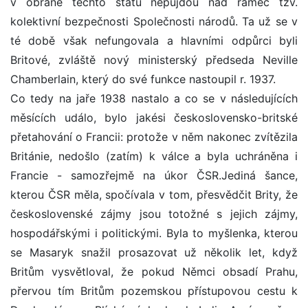
v obraně těchto států nepůjdou nad rámec tzv.
kolektivní bezpečnosti Společnosti národů. Ta už se v
té době však nefungovala a hlavními odpůrci byli
Britové, zvláště nový ministerský předseda Neville
Chamberlain, který do své funkce nastoupil r. 1937.
Co tedy na jaře 1938 nastalo a co se v následujících
měsících událo, bylo jakési československo-britské
přetahování o Francii: protože v něm nakonec zvítězila
Británie, nedošlo (zatím) k válce a byla uchráněna i
Francie - samozřejmě na úkor ČSR.Jediná šance,
kterou ČSR měla, spočívala v tom, přesvědčit Brity, že
československé zájmy jsou totožné s jejich zájmy,
hospodářskými i politickými. Byla to myšlenka, kterou
se Masaryk snažil prosazovat už několik let, když
Britům vysvětloval, že pokud Němci obsadí Prahu,
přervou tím Britům pozemskou přístupovou cestu k