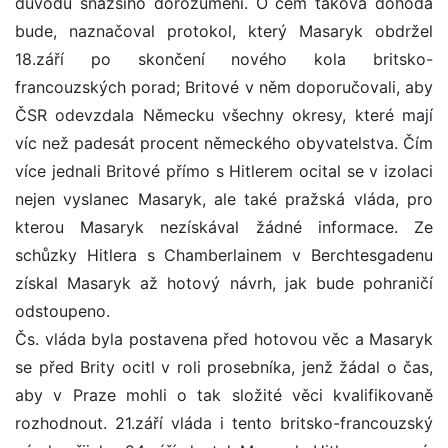
důvodu snazšího dorozumění. O čem taková dohoda
bude, naznačoval protokol, který Masaryk obdržel
18.září po skončení nového kola britsko-
francouzských porad; Britové v něm doporučovali, aby
ČSR odevzdala Německu všechny okresy, které mají
víc než padesát procent německého obyvatelstva. Čím
více jednali Britové přímo s Hitlerem ocital se v izolaci
nejen vyslanec Masaryk, ale také pražská vláda, pro
kterou Masaryk nezískával žádné informace. Ze
schůzky Hitlera s Chamberlainem v Berchtesgadenu
získal Masaryk až hotový návrh, jak bude pohraničí
odstoupeno.
Čs. vláda byla postavena před hotovou věc a Masaryk
se před Brity ocitl v roli prosebníka, jenž žádal o čas,
aby v Praze mohli o tak složité věci kvalifikovaně
rozhodnout. 21.září vláda i tento britsko-francouzský