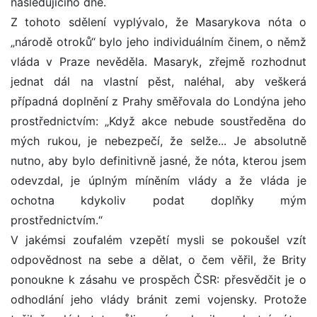
následujícího dne.
Z tohoto sdělení vyplývalo, že Masarykova nóta o
„národě otroků“ bylo jeho individuálním činem, o němž
vláda v Praze nevěděla. Masaryk, zřejmě rozhodnut
jednat dál na vlastní pěst, naléhal, aby veškerá
případná doplnění z Prahy směřovala do Londýna jeho
prostřednictvím: „Když akce nebude soustředěna do
mých rukou, je nebezpečí, že selže... Je absolutně
nutno, aby bylo definitivně jasné, že nóta, kterou jsem
odevzdal, je úplným míněním vlády a že vláda je
ochotna kdykoliv podat doplňky mým
prostřednictvím.“
V jakémsi zoufalém vzepětí mysli se pokoušel vzít
odpovědnost na sebe a dělat, o čem věřil, že Brity
ponoukne k zásahu ve prospěch ČSR: přesvědčit je o
odhodlání jeho vlády bránit zemi vojensky. Protože