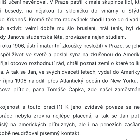
iš učení nevěnoval. V Praze patřil k malé skupince lidí, k
í besedy, na nějakou tu skleničku do vinárny u Štýd
do Krkonoš. Kromě těchto radovánek chodil také do divadl
h aktivit: velmi dobře mu šlo bruslení, hrál tenis, byl 
edy Janova studentská léta, provázena nejen studiem.
oku 1906, ústní maturitní zkoušky nesložil) v Praze, se jeh
ospěl život ve světě a poslal syna na zkušenou do Amerik
řijal otcovo rozhodnutí rád, chtěl poznat zemi o které tolik
a. A tak se Jan, ve svých dvaceti letech, vydal do Ameriky
 říjnu 1906 nalodil, přes Atlantický oceán do New Yorku,
otcova přítele, pana Tomáše Čapka, zde našel zaměstnán
ojenost s touto prací.(1) K jeho zvídavé povaze se ne
práce nebyla zrovna nejlépe placená, a tak se Jan pot
slý na amerických příbuzných, ale i na penězích zasíla
době neudržoval písemný kontakt.