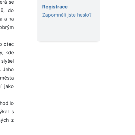
terá se
Registrace
lů, do
Zapomněli jste heslo?
a a na
dobrým
o otec
y, kde
 slyšel
. Jeho
 města
í jako
hodilo
ýkal s
ných z