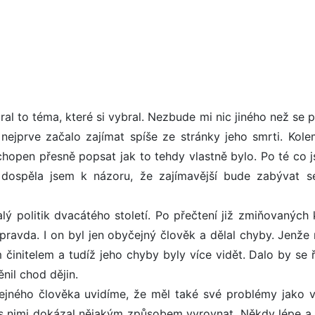
al to téma, které si vybral. Nezbude mi nic jiného než se 
ejprve začalo zajímat spíše ze stránky jeho smrti. Kole
schopen přesně popsat jak to tehdy vlastně bylo. Po té co 
 dospěla jsem k názoru, že zajímavější bude zabývat s
ý politik dvacátého století. Po přečtení již zmiňovaných 
pravda. I on byl jen obyčejný člověk a dělal chyby. Jenže 
 činitelem a tudíž jeho chyby byly více vidět. Dalo by se ř
nil chod dějin.
jného člověka uvidíme, že měl také své problémy jako v
 se s nimi dokázal nějakým způsobem vyrovnat. Někdy lépe a