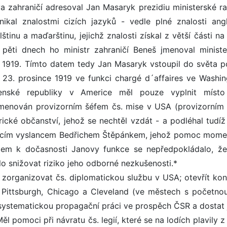
va zahraničí adresoval Jan Masaryk prezidiu ministerské ra
ikal znalostmi cizích jazyků - vedle plné znalosti angli
tinu a maďarštinu, jejichž znalosti získal z větší části na
 pěti dnech ho ministr zahraničí Beneš jmenoval minist
 1919. Tímto datem tedy Jan Masaryk vstoupil do světa pol
 23. prosince 1919 ve funkci chargé d´affaires ve Washin
venské republiky v Americe měl pouze vyplnit míst
jmenován provizorním šéfem čs. mise v USA (provizorním 
ké občanství, jehož se nechtěl vzdát - a podléhal tudíž 
oucím vyslancem Bedřichem Štěpánkem, jehož pomoc mome
dem k dočasnosti Janovy funkce se nepředpokládalo, ž
lo snižovat riziko jeho odborné nezkušenosti.*
zorganizovat čs. diplomatickou službu v USA; otevřít kon
 Pittsburgh, Chicago a Cleveland (ve městech s početnou
 systematickou propagační práci ve prospěch ČSR a dostat
 pomoci při návratu čs. legií, které se na lodích plavily z