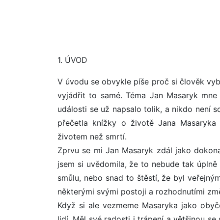
1. ÚVOD
V úvodu se obvykle píše proč si člověk vybr
vyjádřit to samé. Téma Jan Masaryk mne n
události se už napsalo tolik, a nikdo není 
přečetla knížky o životě Jana Masaryka
životem než smrtí.
Zprvu se mi Jan Masaryk zdál jako dokonal
jsem si uvědomila, že to nebude tak úplně 
smůlu, nebo snad to štěstí, že byl veřejným
některými svými postoji a rozhodnutími změ
Když si ale vezmeme Masaryka jako obyče
lidí. Měl své radosti i trápení a většinou