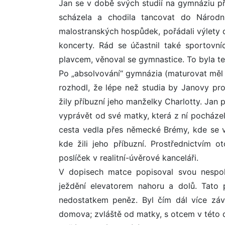
Jan se v době svých studií na gymnáziu příl
scházela a chodila tancovat do Národn
malostranských hospůdek, pořádali výlety 
koncerty. Rád se účastnil také sportovníc
plavcem, věnoval se gymnastice. To byla t
Po „absolvování“ gymnázia (maturovat měl r
rozhodl, že lépe než studia by Janovy pr
žily příbuzní jeho manželky Charlotty. Jan p
vyprávět od své matky, která z ní pocházel
cesta vedla přes německé Brémy, kde se v
kde žili jeho příbuzní. Prostřednictvím 
poslíček v realitní-úvěrové kanceláři.
V dopisech matce popisoval svou nespok
ježdění elevatorem nahoru a dolů. Tato 
nedostatkem peněz. Byl čím dál více závi
domova; zvláště od matky, s otcem v této 