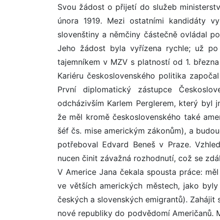
Svou žádost o přijetí do služeb ministerst
února 1919. Mezi ostatními kandidáty vyn
slovenštiny a němčiny částečně ovládal polš
Jeho žádost byla vyřízena rychle; už po
tajemníkem v MZV s platností od 1. března
Kariéru československého politika započal
První diplomatický zástupce Českoslo
odcházivším Karlem Perglerem, který byl 
že měl kromě československého také americ
šéf čs. mise americkým zákonům), a bud
potřeboval Edvard Beneš v Praze. Vzhle
nucen činit závažná rozhodnutí, což se zdá
V Americe Jana čekala spousta práce: měl 
ve větších amerických městech, jako byly
českých a slovenských emigrantů). Zahájit
nové republiky do podvědomí Američanů. Měl