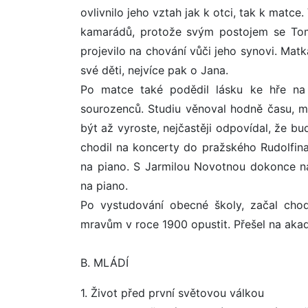
ovlivnilo jeho vztah jak k otci, tak k matce
kamarádů, protože svým postojem se Tomá
projevilo na chování vůči jeho synovi. Matk
své děti, nejvíce pak o Jana.
Po matce také podědil lásku ke hře na 
sourozenců. Studiu věnoval hodně času, ma
být až vyroste, nejčastěji odpovídal, že b
chodil na koncerty do pražského Rudolfina.
na piano. S Jarmilou Novotnou dokonce na
na piano.
Po vystudování obecné školy, začal chod
mravům v roce 1900 opustit. Přešel na aka
B. MLÁDÍ
1. Život před první světovou válkou