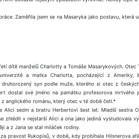
o práce. Zaměřila jsem se na Masaryka jako postavu, která u
 třetí dítě manželů Charlotty a Tomáše Masarykových. Otec
iverzitě a matka Charlotta, pocházející z Ameriky, 
druhorozený syn podle muže, kterého si otec z českých
bert dostal své jméno na památku profesorova mrtvého př
 z anglického románu, který otec v té době četl.*
ře Alici sedm a bratru Herbertovi šest let. Mladší sestra O
se zhlédli v nejstarší Alici a ona jako jediná vystudovala 
ji a z Jana se stal miláček rodiny.
 za pravost Rukopisů, v době, kdy probíhala Hilsnerova afé