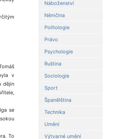
Náboženství
Němčina
rčitým
Politologie
Právo
Psychologie
Ruština
 Tomáš
byla v
Sociologie
 dějin
Sport
ítele,
Španělština
lga se
Technika
vysokou
Umění
ra. To
Výtvarné umění