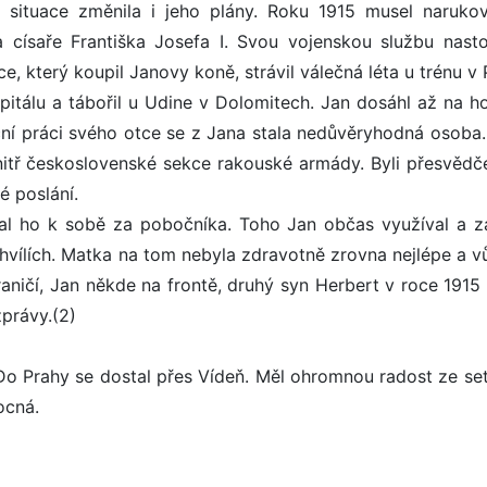
 situace změnila i jeho plány. Roku 1915 musel naruko
 císaře Františka Josefa I. Svou vojenskou službu nasto
e, který koupil Janovy koně, strávil válečná léta u trénu v
pitálu a tábořil u Udine v Dolomitech. Jan dosáhl až na h
ční práci svého otce se z Jana stala nedůvěryhodná osoba.
nitř československé sekce rakouské armády. Byli přesvědče
é poslání.
vzal ho k sobě za pobočníka. Toho Jan občas využíval a za
hvílích. Matka na tom nebyla zdravotně zrovna nejlépe a v
raničí, Jan někde na frontě, druhý syn Herbert v roce 1915
zprávy.(2)
. Do Prahy se dostal přes Vídeň. Měl ohromnou radost ze set
ocná.