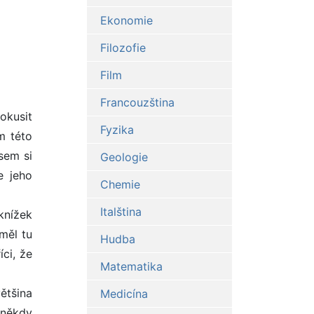
Ekonomie
Filozofie
Film
Francouzština
pokusit
Fyzika
m této
jsem si
Geologie
e jeho
Chemie
Italština
knížek
měl tu
Hudba
íci, že
Matematika
ětšina
Medicína
 někdy