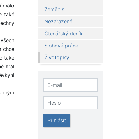
ví málo
Zeměpis
e také
Nezařazené
všechny
Čtenářský deník
 všech
Slohové práce
m chce
Životopisy
o také
ě hrál
ěvkyni
konným
Přihlásit