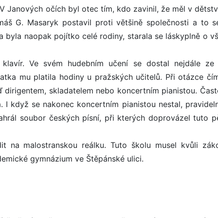
. V Janových očích byl otec tím, kdo zavinil, že měl v dětst
š G. Masaryk postavil proti většině společnosti a to s
a byla naopak pojítko celé rodiny, starala se láskyplně o 
klavír. Ve svém hudebním učení se dostal nejdále ze
tka mu platila hodiny u pražských učitelů. Při otázce čí
uď dirigentem, skladatelem nebo koncertním pianistou. Čast
 I když se nakonec koncertním pianistou nestal, pravideln
hrál soubor českých písní, při kterých doprovázel tuto p
it na malostranskou reálku. Tuto školu musel kvůli zá
demické gymnázium ve Štěpánské ulici.