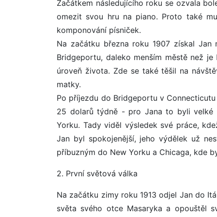
Začátkem následujícího roku se ozvala bole
omezit svou hru na piano. Proto také mus
komponování písniček.
Na začátku března roku 1907 získal Jan mí
Bridgeportu, daleko menším městě než je 
úroveň života. Zde se také těšil na návšt
matky.
Po příjezdu do Bridgeportu v Connecticutu 
25 dolarů týdně - pro Jana to byli velk
Yorku. Tady viděl výsledek své práce, kde
Jan byl spokojenější, jeho výdělek už nest
příbuzným do New Yorku a Chicaga, kde byd
2. První světová válka
Na začátku zimy roku 1913 odjel Jan do Itál
světa svého otce Masaryka a opouštěl sv