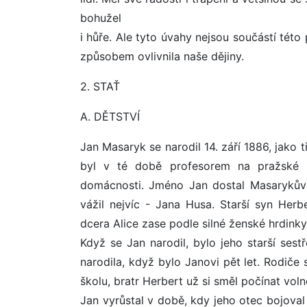
bohužel
i hůře. Ale tyto úvahy nejsou součástí tét
způsobem ovlivnila naše dějiny.
2. STAŤ
A. DĚTSTVÍ
Jan Masaryk se narodil 14. září 1886, jako
byl v té době profesorem na pražské un
domácnosti. Jméno Jan dostal Masarykův 
vážil nejvíc - Jana Husa. Starší syn Her
dcera Alice zase podle silné ženské hrdinky
Když se Jan narodil, bylo jeho starší sest
narodila, když bylo Janovi pět let. Rodiče 
školu, bratr Herbert už si směl počínat volně
Jan vyrůstal v době, kdy jeho otec bojoval