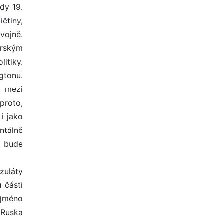
dy 19.
čtiny,
 vojně.
erským
itiky.
gtonu.
o mezi
proto,
i jako
ntálně
e bude
zuláty
 částí
 jméno
 Ruska