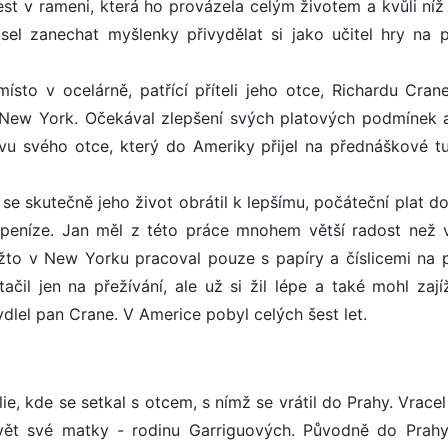
st v rameni, která ho provázela celým životem a kvůli níž
el zanechat myšlenky přivydělat si jako učitel hry na p
sto v ocelárně, patřící příteli jeho otce, Richardu Crane
New York. Očekával zlepšení svých platových podmínek a
ěvu svého otce, který do Ameriky přijel na přednáškové tu
se skutečně jeho život obrátil k lepšímu, počáteční plat do
é peníze. Jan měl z této práce mnohem větší radost než
žto v New Yorku pracoval pouze s papíry a číslicemi na p
ačil jen na přežívání, ale už si žil lépe a také mohl zají
lel pan Crane. V Americe pobyl celých šest let.
ie, kde se setkal s otcem, s nímž se vrátil do Prahy. Vrace
ět své matky - rodinu Garriguových. Původně do Prahy 