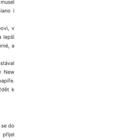
 musel
iano i
ovi, v
 lepší
rné, a
stával
 v New
apíře.
ždět k
l se do
přijel