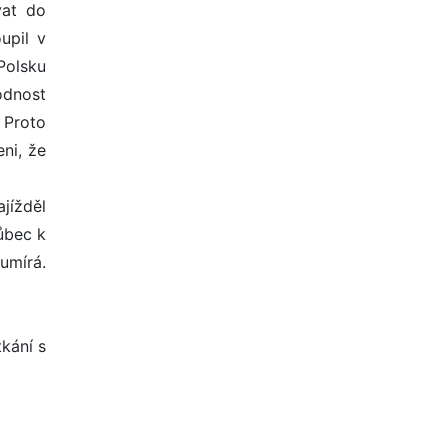
vat do
upil v
 Polsku
odnost
 Proto
ni, že
jížděl
ůbec k
 umírá.
kání s