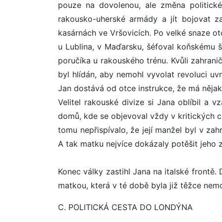
pouze na dovolenou, ale změna politické
rakousko-uherské armády a jít bojovat za
kasárnách ve Vršovicích. Po velké snaze otc
u Lublina, v Maďarsku, šéfoval koňskému š
poručíka u rakouského trénu. Kvůli zahrani
byl hlídán, aby nemohl vyvolat revoluci uv
Jan dostává od otce instrukce, že má nějak
Velitel rakouské divize si Jana oblíbil a 
domů, kde se objevoval vždy v kritických c
tomu nepřispívalo, že její manžel byl v zah
A tak matku nejvíce dokázaly potěšit jeho 
Konec války zastihl Jana na italské frontě
matkou, která v té době byla již těžce nem
C. POLITICKÁ CESTA DO LONDÝNA