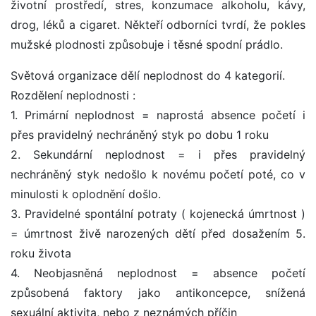
životní prostředí, stres, konzumace alkoholu, kávy,
drog, léků a cigaret. Někteří odborníci tvrdí, že pokles
mužské plodnosti způsobuje i těsné spodní prádlo.
Světová organizace dělí neplodnost do 4 kategorií.
Rozdělení neplodnosti :
1. Primární neplodnost = naprostá absence početí i
přes pravidelný nechráněný styk po dobu 1 roku
2. Sekundární neplodnost = i přes pravidelný
nechráněný styk nedošlo k novému početí poté, co v
minulosti k oplodnění došlo.
3. Pravidelné spontální potraty ( kojenecká úmrtnost )
= úmrtnost živě narozených dětí před dosažením 5.
roku života
4. Neobjasněná neplodnost = absence početí
způsobená faktory jako antikoncepce, snížená
sexuální aktivita, nebo z neznámých příčin