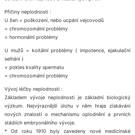
Příčiny neplodnosti :
U žen = poškození, nebo ucpání vejcovodů
= chromozomální problémy
= hormonální problémy
U mužů = koitální problémy ( impotence, ejakulační
selhání )
= pokles kvality spermatu
= chromozomální problémy
Vývoj léčby neplodnosti :
Základem vývoje neplodnosti je základní biologický
výzkum. Nejvýraznější úlohu v něm hraje získávání
nových znalostí o mechanismu oplodnění a prvních
stádiích embryonálního vývoje.
* Od roku 1910 byly zavedeny nové medicínské