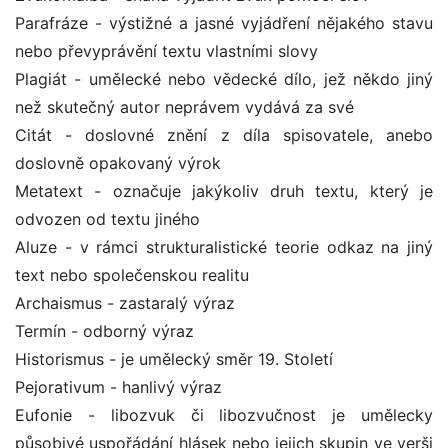
Parafráze - výstižné a jasné vyjádření nějakého stavu
nebo převyprávění textu vlastními slovy
Plagiát - umělecké nebo vědecké dílo, jež někdo jiný
než skutečný autor neprávem vydává za své
Citát - doslovné znění z díla spisovatele, anebo
doslovně opakovaný výrok
Metatext - označuje jakýkoliv druh textu, který je
odvozen od textu jiného
Aluze - v rámci strukturalistické teorie odkaz na jiný
text nebo společenskou realitu
Archaismus - zastaralý výraz
Termín - odborný výraz
Historismus - je umělecký směr 19. Století
Pejorativum - hanlivý výraz
Eufonie - libozvuk či libozvučnost je umělecky
působivé uspořádání hlásek nebo jejich skupin ve verši