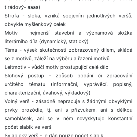
tirádový- aaaa)
Strofa - sloka, vzniká spojením jednotlivých veršů,
obvykle myšlenkový celek
Motiv - nejmenší stavební a významová složka
literárního díla (dynamický, statický)
Téma - výsek skutečnosti zobrazovaný dílem, skládá
se z motivů, záleží na výběru a řazení motivů
Leitmotiv - vůdčí motiv prostupující celé dílo
Slohový postup - způsob podání či zpracování
určitého tématu (informační, vyprávěcí, popisný,
charakterizační, úvahový, výkladový)
Volný verš - zásadně nepracuje s žádnými obvyklými
prvky prozódie, tj. ani s přízvukem, ani s délkou
samohlásek, ani se v něm nevyskytuje konstantní
počet slabik ve verši
Sylabický verš - je dán pouze počet slabik