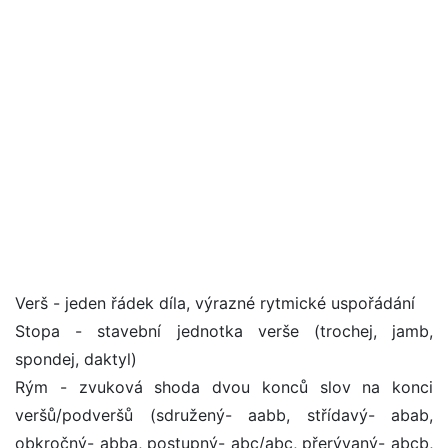
Verš - jeden řádek díla, výrazné rytmické uspořádání
Stopa - stavební jednotka verše (trochej, jamb,
spondej, daktyl)
Rým - zvuková shoda dvou konců slov na konci
veršů/podveršů (sdružený- aabb, střídavý- abab,
obkročný- abba, postupný- abc/abc, přerývaný- abcb,