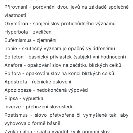
Přirovnání - porovnání dvou jevů na základě společné
vlastnosti
Oxymóron - spojení slov protichůdného významu
Hyperbola - zveličení
Eufemismus - zjemnění
Ironie - skutečný význam je opačný vyjádřenému
Epiteton - básnický přívlastek (subjektivní hodnocení)
Anafora - opakování slov na začátku blízkých celků
Epifora - opakování slov na konci blízkých celků
Apostrofa - řečnické oslovení
Apoziopeze - nedokončená výpověď
Elipsa - výpustka
Inverze - přehození slovosledu
Poetismus - slovo přetvořené či vymyšlené tak, aby
vyhovovalo formě básně
Zvukomalba - snaha vyjádřit zvuk pomocí slov