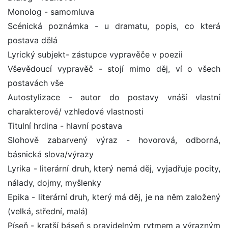
Monolog - samomluva
Scénická poznámka - u dramatu, popis, co která
postava dělá
Lyrický subjekt- zástupce vypravěče v poezii
Vševědoucí vypravěč - stojí mimo děj, ví o všech
postavách vše
Autostylizace - autor do postavy vnáší vlastní
charakterové/ vzhledové vlastnosti
Titulní hrdina - hlavní postava
Slohově zabarvený výraz - hovorová, odborná,
básnická slova/výrazy
Lyrika - literární druh, který nemá děj, vyjadřuje pocity,
nálady, dojmy, myšlenky
Epika - literární druh, který má děj, je na něm založený
(velká, střední, malá)
Píseň - kratší báseň s pravidelným rytmem a výrazným