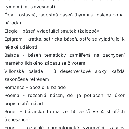
rýmem (lid. slovesnost)
Óda - oslavná, radostná báseň (hymnus- oslava boha,
národa)
Elegie - báseň vyjadřující smutek (žalozpěv)
Epigram - krátká, satirická báseň, ostře se vyjadřující k
nějaké události
Balada - báseň tematicky zaměřená na zachycení
marného lidského zápasu se životem
Villonská balada - 3 desetiveršové sloky, každá
zakončena refrénem
Romance - opozici k baladě
Poema - rozsáhlá báseň, děj je potlačen na úkor
popisu citů, nálad
Sonet - básnická forma ze 14 veršů ve 4 strofách
(renesance)
Epos - rozsáhlé chronologické vyprávění, zásahy