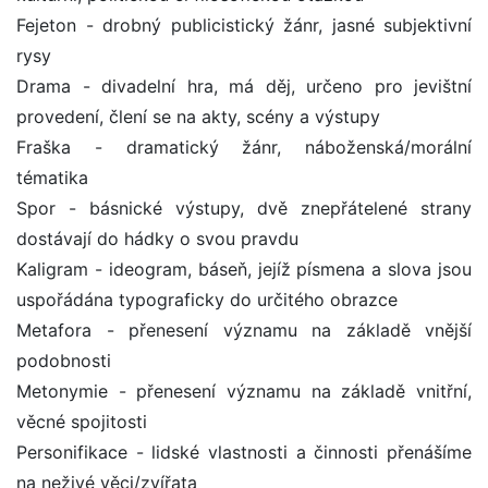
Fejeton - drobný publicistický žánr, jasné subjektivní
rysy
Drama - divadelní hra, má děj, určeno pro jevištní
provedení, člení se na akty, scény a výstupy
Fraška - dramatický žánr, náboženská/morální
tématika
Spor - básnické výstupy, dvě znepřátelené strany
dostávají do hádky o svou pravdu
Kaligram - ideogram, báseň, jejíž písmena a slova jsou
uspořádána typograficky do určitého obrazce
Metafora - přenesení významu na základě vnější
podobnosti
Metonymie - přenesení významu na základě vnitřní,
věcné spojitosti
Personifikace - lidské vlastnosti a činnosti přenášíme
na neživé věci/zvířata