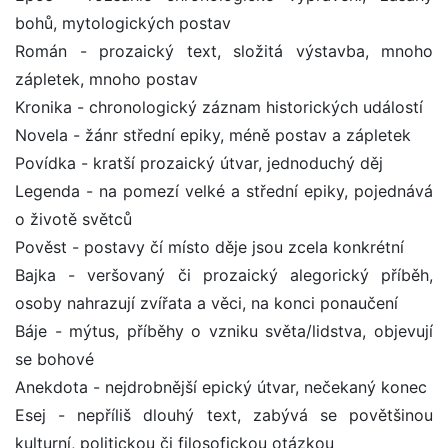
bohů, mytologických postav
Román - prozaický text, složitá výstavba, mnoho
zápletek, mnoho postav
Kronika - chronologický záznam historických událostí
Novela - žánr střední epiky, méně postav a zápletek
Povídka - kratší prozaický útvar, jednoduchý děj
Legenda - na pomezí velké a střední epiky, pojednává
o životě světců
Pověst - postavy čí místo děje jsou zcela konkrétní
Bajka - veršovaný či prozaický alegorický příběh,
osoby nahrazují zvířata a věci, na konci ponaučení
Báje - mýtus, příběhy o vzniku světa/lidstva, objevují
se bohové
Anekdota - nejdrobnější epický útvar, nečekaný konec
Esej - nepříliš dlouhý text, zabývá se povětšinou
kulturní, politickou či filosofickou otázkou