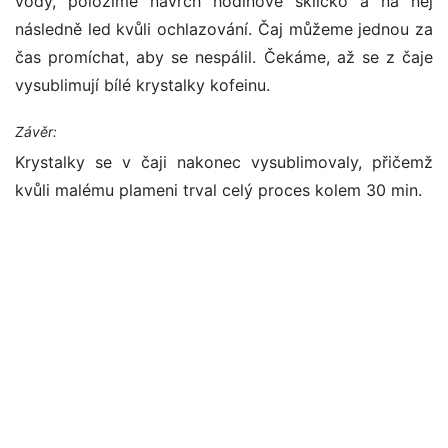
vody, položíme navrch hodinové sklíčko a na něj
následně led kvůli ochlazování. Čaj můžeme jednou za
čas promíchat, aby se nespálil. Čekáme, až se z čaje
vysublimují bílé krystalky kofeinu.
Závěr:
Krystalky se v čaji nakonec vysublimovaly, přičemž
kvůli malému plameni trval celý proces kolem 30 min.