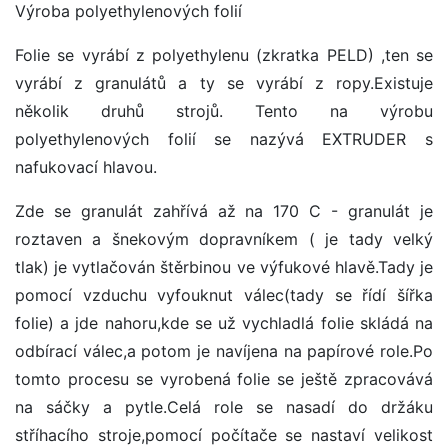
Výroba polyethylenových folií
Folie se vyrábí z polyethylenu (zkratka PELD) ,ten se
vyrábí z granulátů a ty se vyrábí z ropy.Existuje
několik druhů strojů. Tento na výrobu
polyethylenových folií se nazývá EXTRUDER s
nafukovací hlavou.
Zde se granulát zahřívá až na 170 C - granulát je
roztaven a šnekovým dopravníkem ( je tady velký
tlak) je vytlačován štěrbinou ve výfukové hlavě.Tady je
pomocí vzduchu vyfouknut válec(tady se řídí šířka
folie) a jde nahoru,kde se už vychladlá folie skládá na
odbírací válec,a potom je navíjena na papírové role.Po
tomto procesu se vyrobená folie se ještě zpracovává
na sáčky a pytle.Celá role se nasadí do držáku
stříhacího stroje,pomocí počítače se nastaví velikost