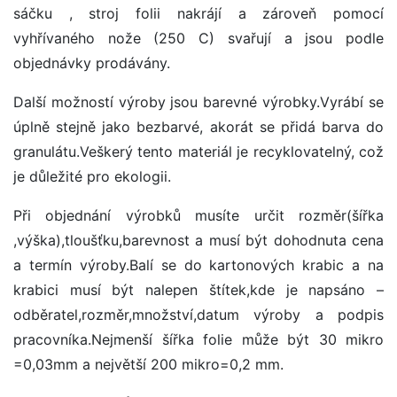
sáčku , stroj folii nakrájí a zároveň pomocí
vyhřívaného nože (250 C) svařují a jsou podle
objednávky prodávány.
Další možností výroby jsou barevné výrobky.Vyrábí se
úplně stejně jako bezbarvé, akorát se přidá barva do
granulátu.Veškerý tento materiál je recyklovatelný, což
je důležité pro ekologii.
Při objednání výrobků musíte určit rozměr(šířka
,výška),tloušťku,barevnost a musí být dohodnuta cena
a termín výroby.Balí se do kartonových krabic a na
krabici musí být nalepen štítek,kde je napsáno –
odběratel,rozměr,množství,datum výroby a podpis
pracovníka.Nejmenší šířka folie může být 30 mikro
=0,03mm a největší 200 mikro=0,2 mm.