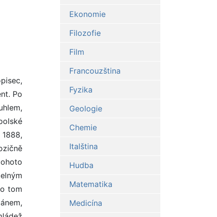
Ekonomie
Filozofie
Film
Francouzština
pisec,
Fyzika
nt. Po
uhlem,
Geologie
polské
Chemie
 1888,
Italština
pozičně
ohoto
Hudba
čelným
Matematika
 o tom
mánem,
Medicína
mládež