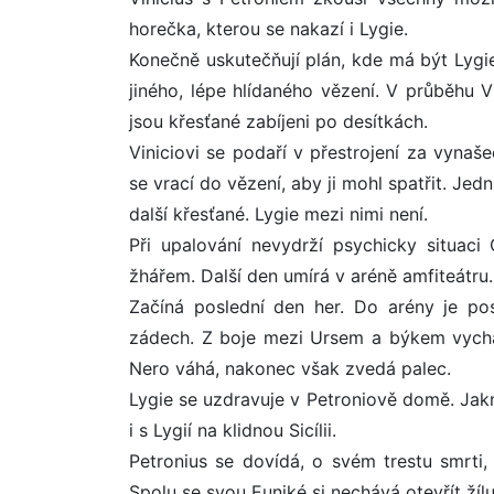
horečka, kterou se nakazí i Lygie.
Konečně uskutečňují plán, kde má být Lygie
jiného, lépe hlídaného vězení. V průběhu V
jsou křesťané zabíjeni po desítkách.
Viniciovi se podaří v přestrojení za vynaš
se vrací do vězení, aby ji mohl spatřit. Jedn
další křesťané. Lygie mezi nimi není.
Při upalování nevydrží psychicky situaci
žhářem. Další den umírá v aréně amfiteátru.
Začíná poslední den her. Do arény je po
zádech. Z boje mezi Ursem a býkem vychází 
Nero váhá, nakonec však zvedá palec.
Lygie se uzdravuje v Petroniově domě. Jakmi
i s Lygií na klidnou Sicílii.
Petronius se dovídá, o svém trestu smrti, 
Spolu se svou Euniké si nechává otevřít žílu