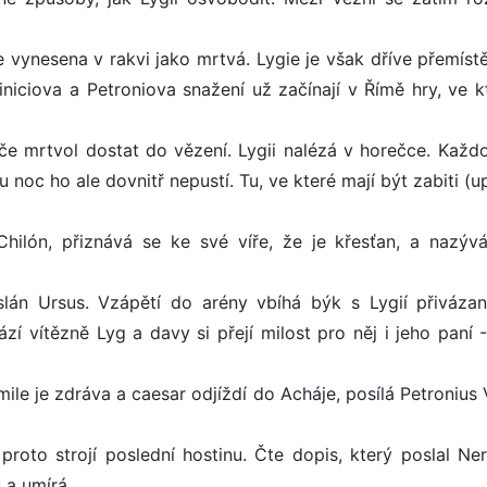
 vynesena v rakvi jako mrtvá. Lygie je však dříve přemíst
iniciova a Petroniova snažení už začínají v Římě hry, ve k
eče mrtvol dostat do vězení. Lygii nalézá v horečce. Každ
u noc ho ale dovnitř nepustí. Tu, ve které mají být zabiti (u
 Chilón, přiznává se ke své víře, že je křesťan, a nazýv
slán Ursus. Vzápětí do arény vbíhá býk s Lygií přiváza
vítězně Lyg a davy si přejí milost pro něj i jeho paní - 
le je zdráva a caesar odjíždí do Acháje, posílá Petronius 
proto strojí poslední hostinu. Čte dopis, který poslal Ner
 a umírá.