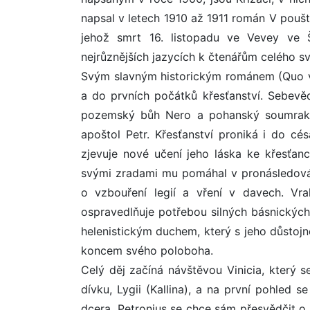
napsal v letech 1910 až 1911 román V poušti
jehož smrt 16. listopadu ve Vevey ve 
nejrůznějších jazycích k čtenářům celého sv
Svým slavným historickým románem (Quo va
a do prvních počátků křesťanství. Sebevě
pozemský bůh Nero a pohanský soumrak, n
apoštol Petr. Křesťanství proniká i do cés
zjevuje nové učení jeho láska ke křesťanc
svými zradami mu pomáhal v pronásledován
o vzbouření legií a vření v davech. Vr
ospravedlňuje potřebou silných básnických
helenistickým duchem, který s jeho důstojn
koncem svého poloboha.
Celý děj začíná návštěvou Vinicia, který se
dívku, Lygii (Kallina), a na první pohled 
dcera. Petronius se chce sám přesvědčit o j