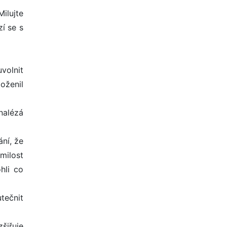
Milujte
zí se s
volnit
 oženil
nalézá
ní, že
milost
hli co
tečnit
šiřuje