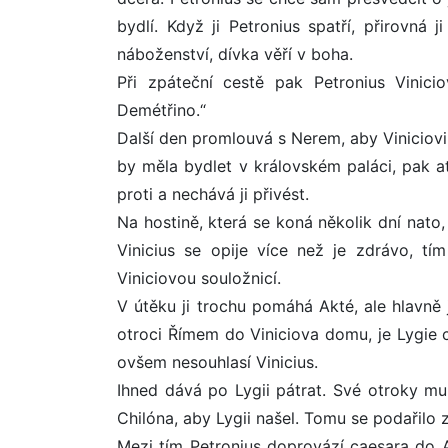
bydlí. Když ji Petronius spatří, přirovná 
náboženství, dívka věří v boha.
Při zpáteční cestě pak Petronius Vinici
Demétřino.“
Další den promlouvá s Nerem, aby Viniciovi 
by měla bydlet v královském paláci, pak ať
proti a nechává ji přivést.
Na hostině, která se koná několik dní nato
Vinicius se opije více než je zdrávo, tím
Viniciovou souložnicí.
V útěku ji trochu pomáhá Akté, ale hlavně 
otroci Římem do Viniciova domu, je Lygie 
ovšem nesouhlasí Vinicius.
Ihned dává po Lygii pátrat. Své otroky mu 
Chilóna, aby Lygii našel. Tomu se podařilo z
Mezi tím Petronius doprovází caesara do An