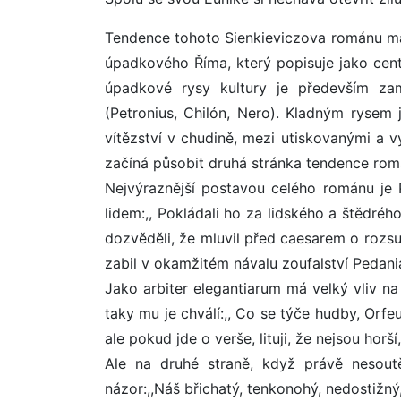
Tendence tohoto Sienkieviczova románu má 
úpadkového Říma, který popisuje jako centr
úpadkové rysy kultury je především zamě
(Petronius, Chilón, Nero). Kladným rysem j
vítězství v chudině, mezi utiskovanými a v
začíná působit druhá stránka tendence rom
Nejvýraznější postavou celého románu je P
lidem:,, Pokládali ho za lidského a štědréh
dozvěděli, že mluvil před caesarem o rozsu
zabil v okamžitém návalu zoufalství Pedani
Jako arbiter elegantiarum má velký vliv na
taky mu je chválí:,, Co se týče hudby, Orfe
ale pokud jde o verše, lituji, že nejsou hor
Ale na druhé straně, když právě nesout
názor:,,Náš břichatý, tenkonohý, nedostižný