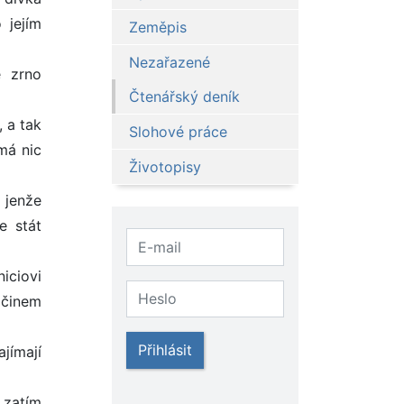
 jejím
Zeměpis
Nezařazené
ě zrno
Čtenářský deník
, a tak
Slohové práce
má nic
Životopisy
 jenže
e stát
iciovi
 činem
Přihlásit
jímají
 zatím