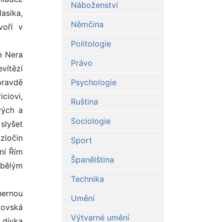
Náboženství
lasika,
Němčina
voří v
Politologie
e Nera
Právo
vítězí
pravdě
Psychologie
ciovi,
Ruština
vých a
Sociologie
slyšet
zločin
Sport
ní Řím
Španělština
abělým
Technika
dhernou
Umění
lovská
Výtvarné umění
e dívka