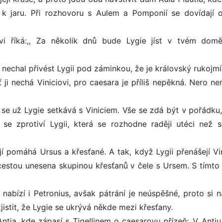
ji k jaru. Při rozhovoru s Aulem a Pomponií se dovídají o
ovi říká:,, Za několik dnů bude Lygie jíst v tvém dom
nechal přivést Lygii pod záminkou, že je královský rukojmí
 ji nechá Viniciovi, pro caesara je příliš nepěkná. Nero ne
, se už Lygie setkává s Viniciem. Vše se zdá být v pořádku,
 se zprotiví Lygii, která se rozhodne raději utéci než s
jí pomáhá Ursus a křesťané. A tak, když Lygii přenášejí Vin
cestou unesena skupinou křesťanů v čele s Ursem. S tímto
nabízí i Petronius, avšak pátrání je neúspěšné, proto si na
jistit, že Lygie se ukrývá někde mezi křesťany.
tia, kde zápasí s Tigellinem o caesarovu přízeň:,,V Antiu