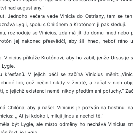
ví nad augustiány.“
nout. Jednoho večera vede Vinicia do Ostriany, tam se ten
oznává Lygii, spolu s Chilónem a Krotónem ji pak sledují.
u, rozhoduje se Vinicius, zda má jít do domu hned nebo 
rotón jej nakonec přesvědčí, aby šli ihned, neboť ráno 
Vinicius přikáže Krotónovi, aby ho zabil, jenže Ursus je si
 Lygie.
 křesťanů. V jejich péči se začíná Vinicius měnit:,,Vinic
hudé lidi, což nečinil nikdy v životě, a začal v nich obj
i, o jejichž existenci neměl nikdy předtím ani potuchy.“ Za
má Chilóna, aby ji našel. Vinicius je pozván na hostinu, na
ius: ,, Ať jsi kdokoli, miluji jinou a nechci tě.“
měla být Lygie, ale místo odměny ho nechává Vinicius zm
ón řekl, je Lygie.