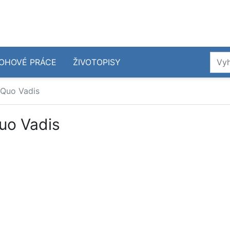
OHOVÉ PRÁCE
ŽIVOTOPISY
 Quo Vadis
Quo Vadis