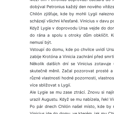
dobýval Petronius každý den nového vítězst
Chilón zjišťuje, kde by mohli Lygii nalez
scházejí všichni křesťané. Vinicius v davu p
Když Lygie v doprovodu Ursa vejde do dom
do rána a spolu s otroky dům obklíčit. K
nemusí být.
Vstoupí do domu, kde po chvilce uvidí Ursa. 
zabije Krotóna a Vinicia zachrání před smrti
Několik dalších dní se Vinicius zotavuje u
skutečně měnil. Začal pozorovat prosté a c
různé vlastnosti hodné pozornosti, vlastnost
více sbližovat s Lygií.
Ale Lygie se mu zase ztrácí. Znovu si nají
urazil Augustu. Když se mu nabízela, řekl Vinic
Po pár dnech Chilón našel místo, kde by 
Vinicius jde do domu, ve kterém, jak mu Chil