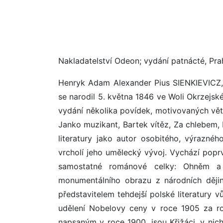
Nakladatelství Odeon; vydání patnácté, Pr
Henryk Adam Alexander Pius SIENKIEVICZ,
se narodil 5. května 1846 ve Woli Okrzejsk
vydání několika povídek, motivovaných větš
Janko muzikant, Bartek vítěz, Za chlebem, 
literatury jako autor osobitého, výraznéh
vrcholí jeho umělecký vývoj. Vychází poprvé
samostatné románové celky: Ohněm a
monumentálního obrazu z národních dějin
představitelem tehdejší polské literatur
udělení Nobelovy ceny v roce 1905 za r
napsaným v roce 1900, jsou Křižáci, v nic