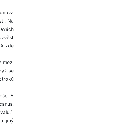
ronova
ti. Na
tavách
dzvěst
 A zde
ý mezi
když se
otroků
rše. A
ucanus,
valu.“
u jiný