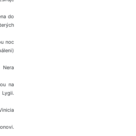
ěna do
terých
ou noc
páleni)
á Nera
nou na
Lygii.
Vinicia
onovi.