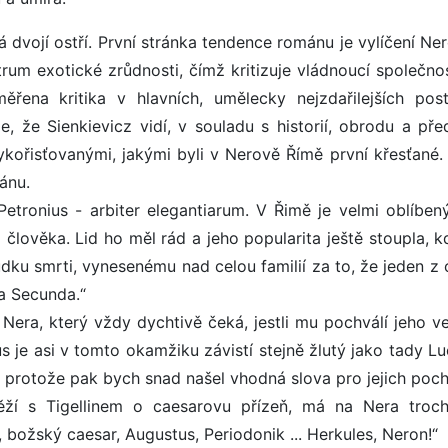
dvojí ostří. První stránka tendence románu je vylíčení Ne
um exotické zrůdnosti, čímž kritizuje vládnoucí společnos
řena kritika v hlavních, umělecky nejzdařilejších pos
e, že Sienkievicz vidí, v souladu s historií, obrodu a pře
ykořisťovanými, jakými byli v Nerově Římě první křesťané.
ánu.
etronius - arbiter elegantiarum. V Řimě je velmi oblíben
o člověka. Lid ho měl rád a jeho popularita ještě stoupla, 
dku smrti, vynesenému nad celou familií za to, že jeden z 
a Secunda.“
 Nera, který vždy dychtivě čeká, jestli mu pochválí jeho ve
us je asi v tomto okamžiku závistí stejně žlutý jako tady L
ší, protože pak bych snad našel vhodná slova pro jejich poch
ěží s Tigellinem o caesarovu přízeň, má na Nera troch
, božský caesar, Augustus, Periodonik ... Herkules, Neron!“