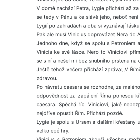
V domě nachází Petra, Lygie přichází až za ch
se tedy v Pánu a ke slávě jeho, neboť není h
Lygií po zahradách a oba si vyznávají lásku
Pak ale musí Vinicius doprovázet Nera do An
Jednoho dne, když se spolu s Petroniem a
Vinicia ke své lásce. Nero to Viniciovi přím
se s ní a nešel mi bez snubního prstenu na o
Ještě téhož večera přichází zpráva:,,V Řím
zdravou.
Po návratu caesara se rozhodne, za malého 
odpovědnost za zapálení Říma ponesou kř
caesara. Spěchá říci Viniciovi, jaké nebez
nejdříve opustit Řím. Přichází pozdě.
Lygie je spolu s Ursem a dalšími křesťany 
velkolepé hry.
Vinicius s Petroniem zkouší všechny možn