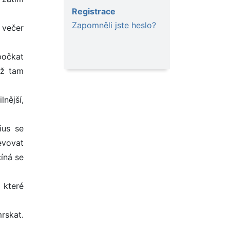
Registrace
Zapomněli jste heslo?
 večer
počkat
už tam
lnější,
ius se
evovat
číná se
 které
rskat.