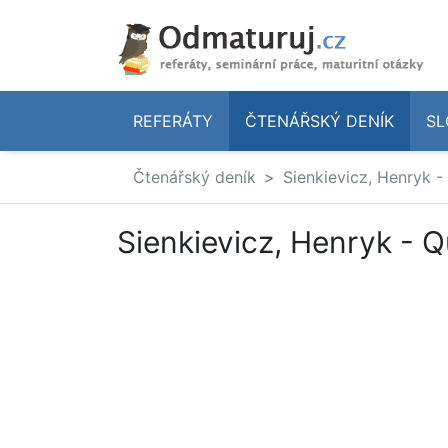
REFERÁTY
ČTENÁŘSKÝ DENÍK
SL
Čtenářský deník
Sienkievicz, Henryk -
Sienkievicz, Henryk - 