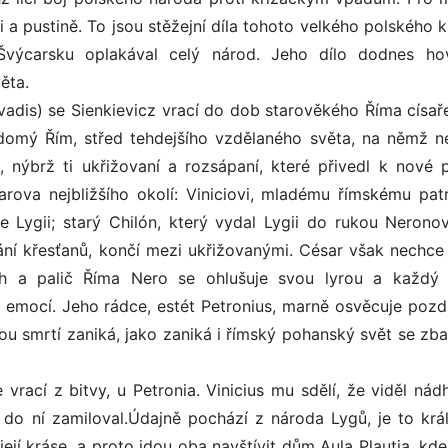
 a pustině. To jsou stěžejní díla tohoto velkého polského k
Švýcarsku oplakával celý národ. Jeho dílo dodnes ho
ěta.
dis) se Sienkievicz vrací do dob starověkého Říma císař
domý Řím, střed tehdejšího vzdělaného světa, na němž ne
ýbrž ti ukřižovaní a rozsápaní, které přivedl k nové 
arova nejbližšího okolí: Viniciovi, mladému římskému patri
e Lygii; starý Chilón, který vydal Lygii do rukou Nerono
í křesťanů, končí mezi ukřižovanými. César však nechce 
ah a palič Říma Nero se ohlušuje svou lyrou a každý 
 emocí. Jeho rádce, estét Petronius, marně osvěcuje pozd
ou smrtí zaniká, jako zaniká i římský pohanský svět se zb
 vrací z bitvy, u Petronia. Vinicius mu sdělí, že viděl ná
se do ní zamiloval.Údajně pochází z národa Lygů, je to krá
ejí kráse, a proto jdou oba navštívit dům Aula Plautia, kd