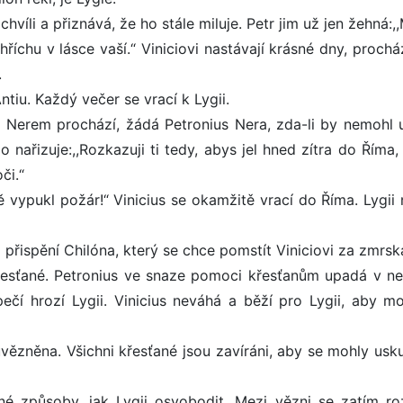
víli a přiznává, že ho stále miluje. Petr jim už jen žehná:,,
říchu v lásce vaší.“ Viniciovi nastávají krásné dny, prochá
.
tiu. Každý večer se vrací k Lygii.
 Nerem prochází, žádá Petronius Nera, zda-li by nemohl u
o nařizuje:,,Rozkazuji ti tedy, abys jel hned zítra do Říma,
či.“
ě vypukl požár!“ Vinicius se okamžitě vrací do Říma. Lygii 
přispění Chilóna, který se chce pomstít Viniciovi za zmrská
esťané. Petronius ve snaze pomoci křesťanům upadá v ne
pečí hrozí Lygii. Vinicius neváhá a běží pro Lygii, aby mo
uvězněna. Všichni křesťané jsou zavíráni, aby se mohly usku
é způsoby, jak Lygii osvobodit. Mezi vězni se zatím roz