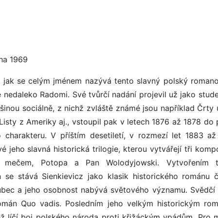
aha 1969
 jak se celým jménem nazývá tento slavný polský romano
é nedaleko Radomi. Své tvůrčí nadání projevil už jako stude
inou sociálně, z nichž zvláště známé jsou například Črty 
Listy z Ameriky aj., vstoupil pak v letech 1876 až 1878 do 
o charakteru. V příštím desetiletí, v rozmezí let 1883 až
 jeho slavná historická trilogie, kterou vytvářejí tři kom
 mečem, Potopa a Pan Wolodyjowski. Vytvořením t
 se stává Sienkievicz jako klasik historického románu 
y vůbec a jeho osobnost nabývá světového významu. Svědčí
omán Quo vadis. Posledním jeho velkým historickým ro
hž líčí boj polského národa proti křižáckým vpádům. Pro 