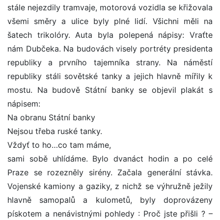
stále nejezdily tramvaje, motorová vozidla se křižovala
všemi směry a ulice byly plné lidí. Všichni měli na
šatech trikolóry. Auta byla polepená nápisy: Vraťte
nám Dubčeka. Na budovách visely portréty presidenta
republiky a prvního tajemníka strany. Na náměstí
republiky stáli sovětské tanky a jejich hlavně mířily k
mostu. Na budově Státní banky se objevil plakát s
nápisem:
Na obranu Státní banky
Nejsou třeba ruské tanky.
Vždyť to ho…co tam máme,
sami sobě uhlídáme. Bylo dvanáct hodin a po celé
Praze se rozezněly sirény. Začala generální stávka.
Vojenské kamiony a gaziky, z nichž se výhružně ježily
hlavně samopalů a kulometů, byly doprovázeny
pískotem a nenávistnými pohledy : Proč jste přišli ? –