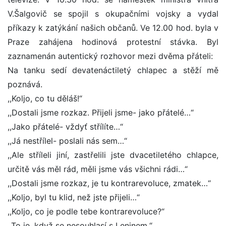
V.Šalgovič se spojil s okupačními vojsky a vydal
příkazy k zatýkání našich občanů. Ve 12.00 hod. byla v
Praze zahájena hodinová protestní stávka. Byl
zaznamenán autentický rozhovor mezi dvěma přáteli:
Na tanku sedí devatenáctiletý chlapec a stěží mě
poznává.
,,Koljo, co tu děláš!“
,,Dostali jsme rozkaz. Přijeli jsme- jako přátelé…“
,,Jako přátelé- vždyť střílíte…“
,,Já nestřílel- poslali nás sem…“
,,Ale stříleli jiní, zastřelili jste dvacetiletého chlapce,
určitě vás měl rád, měli jsme vás všichni rádi…“
,,Dostali jsme rozkaz, je tu kontrarevoluce, zmatek…“
,,Koljo, byl tu klid, než jste přijeli…“
,,Koljo, co je podle tebe kontrarevoluce?“
,,To je, když se nesouhlasí s Leninem.“