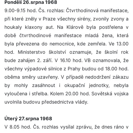
Pondělí 26.srpna 1968
9.00-9.15 hod. Čs. rozhlas: Čtvrthodinová manifestace,
při které zněly v Praze všechny sirény, zvonily zvony a
houkaly klaxony aut. Na Klárově byla postřelena v
době čtvrthodinové manifestace mladá žena, která
byla převezena do nemocnice, kde zemřela. Ve 13.00
hod. Ministerstvo školství oznamuje, že školní rok
bude zahájen 2. září. V 16.10 hod. VB oznamovala, že
všechny výpadové silnice z Prahy budou od 18.00 hod.
oběma směry uzavřeny. V případě nedodržení zákazu
by mohly zasáhnout i okupační jednotky, nebyla
vyloučena i střelba. Kolem 20.00 hod. Sovětská vojska
uvolnila budovu předsednictva vlády.
Úterý 27.srpna 1968
V 8.05 hod. Čs. rozhlas vysílal zprávu, že dnes ráno v