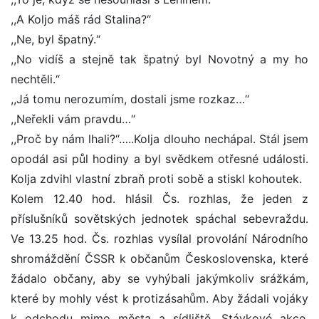
,,A Koljo máš rád Stalina?“
,,Ne, byl špatný.“
,,No vidíš a stejně tak špatný byl Novotný a my ho
nechtěli.“
,,Já tomu nerozumím, dostali jsme rozkaz…“
,,Neřekli vám pravdu…“
,,Proč by nám lhali?“…..Kolja dlouho nechápal. Stál jsem
opodál asi půl hodiny a byl svědkem otřesné události.
Kolja zdvihl vlastní zbraň proti sobě a stiskl kohoutek.
Kolem 12.40 hod. hlásil Čs. rozhlas, že jeden z
příslušníků sovětských jednotek spáchal sebevraždu.
Ve 13.25 hod. Čs. rozhlas vysílal provolání Národního
shromáždění ČSSR k občanům Československa, které
žádalo občany, aby se vyhýbali jakýmkoliv srážkám,
které by mohly vést k protizásahům. Aby žádali vojáky
k odchodu mimo města a sídliště. Stávkové akce,