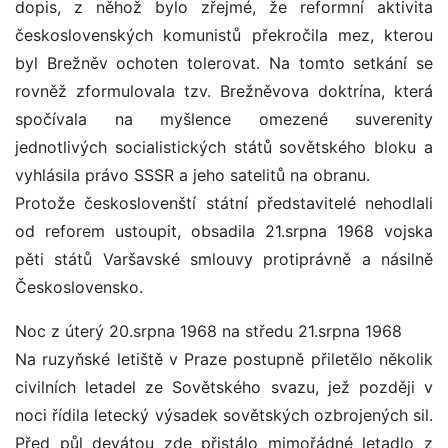
dopis, z něhož bylo zřejmé, že reformní aktivita
československých komunistů překročila mez, kterou
byl Brežněv ochoten tolerovat. Na tomto setkání se
rovněž zformulovala tzv. Brežněvova doktrína, která
spočívala na myšlence omezené suverenity
jednotlivých socialistických států sovětského bloku a
vyhlásila právo SSSR a jeho satelitů na obranu.
Protože českoslovenští státní představitelé nehodlali
od reforem ustoupit, obsadila 21.srpna 1968 vojska
pěti států Varšavské smlouvy protiprávně a násilně
Československo.
Noc z úterý 20.srpna 1968 na středu 21.srpna 1968
Na ruzyňské letiště v Praze postupně přiletělo několik
civilních letadel ze Sovětského svazu, jež později v
noci řídila letecký výsadek sovětských ozbrojených sil.
Před půl devátou zde přistálo mimořádné letadlo z