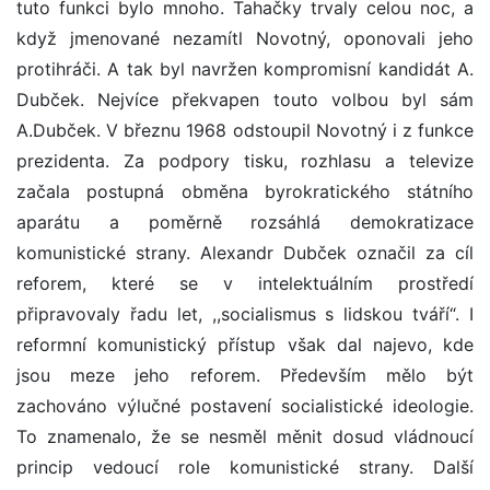
tuto funkci bylo mnoho. Tahačky trvaly celou noc, a
když jmenované nezamítl Novotný, oponovali jeho
protihráči. A tak byl navržen kompromisní kandidát A.
Dubček. Nejvíce překvapen touto volbou byl sám
A.Dubček. V březnu 1968 odstoupil Novotný i z funkce
prezidenta. Za podpory tisku, rozhlasu a televize
začala postupná obměna byrokratického státního
aparátu a poměrně rozsáhlá demokratizace
komunistické strany. Alexandr Dubček označil za cíl
reforem, které se v intelektuálním prostředí
připravovaly řadu let, ,,socialismus s lidskou tváří“. I
reformní komunistický přístup však dal najevo, kde
jsou meze jeho reforem. Především mělo být
zachováno výlučné postavení socialistické ideologie.
To znamenalo, že se nesměl měnit dosud vládnoucí
princip vedoucí role komunistické strany. Další