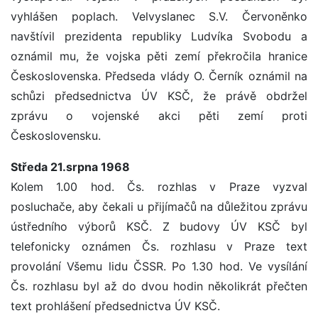
vyhlášen poplach. Velvyslanec S.V. Červoněnko
navštívil prezidenta republiky Ludvíka Svobodu a
oznámil mu, že vojska pěti zemí překročila hranice
Československa. Předseda vlády O. Černík oznámil na
schůzi předsednictva ÚV KSČ, že právě obdržel
zprávu o vojenské akci pěti zemí proti
Československu.
Středa 21.srpna 1968
Kolem 1.00 hod. Čs. rozhlas v Praze vyzval
posluchače, aby čekali u přijímačů na důležitou zprávu
ústředního výborů KSČ. Z budovy ÚV KSČ byl
telefonicky oznámen Čs. rozhlasu v Praze text
provolání Všemu lidu ČSSR. Po 1.30 hod. Ve vysílání
Čs. rozhlasu byl až do dvou hodin několikrát přečten
text prohlášení předsednictva ÚV KSČ.