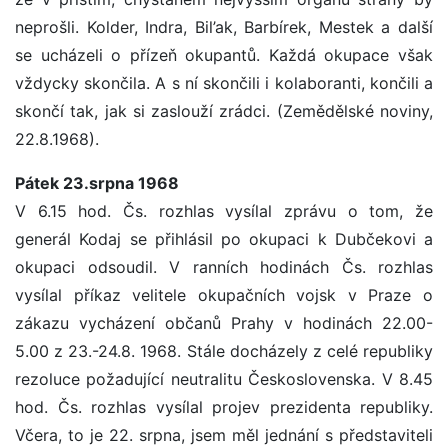
neprošli. Kolder, Indra, Bil’ak, Barbírek, Mestek a další
se ucházeli o přízeň okupantů. Každá okupace však
vždycky skončila. A s ní skončili i kolaboranti, končili a
skončí tak, jak si zaslouží zrádci. (Zemědělské noviny,
22.8.1968).
Pátek 23.srpna 1968
V 6.15 hod. Čs. rozhlas vysílal zprávu o tom, že
generál Kodaj se přihlásil po okupaci k Dubčekovi a
okupaci odsoudil. V ranních hodinách Čs. rozhlas
vysílal příkaz velitele okupačních vojsk v Praze o
zákazu vycházení občanů Prahy v hodinách 22.00-
5.00 z 23.-24.8. 1968. Stále docházely z celé republiky
rezoluce požadující neutralitu Československa. V 8.45
hod. Čs. rozhlas vysílal projev prezidenta republiky.
Včera, to je 22. srpna, jsem měl jednání s představiteli