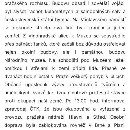
pražského rozhlasu. Budovu obsadili sovětští vojáci,
byl slyšet rachot kulometných a samopalných salv a
československá státní hymna. Na Václavském náměstí
se dokonce střílelo dva lidé byli zraněni a jeden
zemřel. Z Vinohradské ulice k Muzeu se soustředilo
přes patnáct tanků, které začali bez důvodu ostřelovat
nejen okolní budovy, ale i památnou budovu
Národního muzea. Na schodišti pod Muzeem leželi
omítkou i střelami k zemi přibití lidé. Přesně ve
dvanáct hodin ustal v Praze veškerý pohyb v ulicích.
Občané uposlechli výzvy představitelů tvůrčích a
uměleckých svazů ke dvouminutové protestní stávce
proti okupaci naší země. Po 13.00 hod. informoval
zpravodaj ČTK, že jsou okupována a vyřazena z
provozu pražská nádraží Hlavní a Střed. Osobní
doprava byla zablokována rovněž v Brně a Plzni.