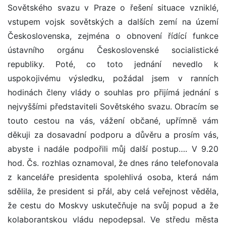
Sovětského svazu v Praze o řešení situace vzniklé,
vstupem vojsk sovětských a dalších zemí na území
Československa, zejména o obnovení řídící funkce
ústavního orgánu Československé socialistické
republiky. Poté, co toto jednání nevedlo k
uspokojivému výsledku, požádal jsem v ranních
hodinách členy vlády o souhlas pro přijímá jednání s
nejvyššími představiteli Sovětského svazu. Obracím se
touto cestou na vás, vážení občané, upřímně vám
děkuji za dosavadní podporu a důvěru a prosím vás,
abyste i nadále podpořili můj další postup…. V 9.20
hod. Čs. rozhlas oznamoval, že dnes ráno telefonovala
z kanceláře presidenta spolehlivá osoba, která nám
sdělila, že president si přál, aby celá veřejnost věděla,
že cestu do Moskvy uskutečňuje na svůj popud a že
kolaborantskou vládu nepodepsal. Ve středu města