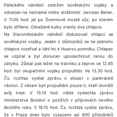
Palackého náměstí zadržen sovětskými vojáky a
odvezen na neznámé místo strážmistr Jaroslav Beran.
V 11.00 hod. jel po Švermově mostě vůz, po kterém
bylo stříleno. Odražené kulky zranily dva chlapce.
Na Staroměstském náměstí diskutovali chlapci se
sovětskými vojáky. Jeden z důstojníků se na jednoho
chlapce rozeřval a táhl ho k Husovu pomníku. Chlapec
se vzpíral a byl donucen uposlechnout ranou do
zátylku. Zůstal pak ležet na trávníku a teprve ve 12.45
hod. byl okupačními vojáky propuštěn. Ve 13.30 hod.
Čs. rozhlas vysílal zprávu o situaci v pankrácké
věznici. Z vězení byli propuštěni pouze ti, kteří dovršili
svůj trest. V 15.10 hod. vláda vyslechla zprávu
ministerstva školství o potížích v přípravách nového
školního roku. V 18.15 hod. Čs. rozhlas vysílal zprávu,
že v Praze dnes bylo vysazeno asi 800 příslušníků