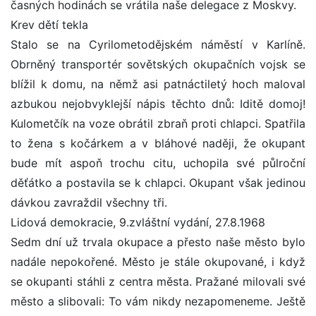
časných hodinách se vrátila naše delegace z Moskvy.
Krev dětí tekla
Stalo se na Cyrilometodějském náměstí v Karlíně.
Obrněný transportér sovětských okupačních vojsk se
blížil k domu, na němž asi patnáctiletý hoch maloval
azbukou nejobvyklejší nápis těchto dnů: Iditě domoj!
Kulometčík na voze obrátil zbraň proti chlapci. Spatřila
to žena s kočárkem a v bláhové naději, že okupant
bude mít aspoň trochu citu, uchopila své půlroční
děťátko a postavila se k chlapci. Okupant však jedinou
dávkou zavraždil všechny tři.
Lidová demokracie, 9.zvláštní vydání, 27.8.1968
Sedm dní už trvala okupace a přesto naše město bylo
nadále nepokořené. Město je stále okupované, i když
se okupanti stáhli z centra města. Pražané milovali své
město a slibovali: To vám nikdy nezapomeneme. Ještě