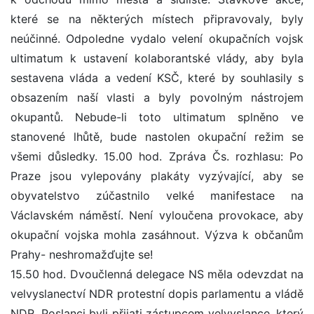
které se na některých místech připravovaly, byly
neúčinné. Odpoledne vydalo velení okupačních vojsk
ultimatum k ustavení kolaborantské vlády, aby byla
sestavena vláda a vedení KSČ, které by souhlasily s
obsazením naší vlasti a byly povolným nástrojem
okupantů. Nebude-li toto ultimatum splněno ve
stanovené lhůtě, bude nastolen okupační režim se
všemi důsledky. 15.00 hod. Zpráva Čs. rozhlasu: Po
Praze jsou vylepovány plakáty vyzývající, aby se
obyvatelstvo zúčastnilo velké manifestace na
Václavském náměstí. Není vyloučena provokace, aby
okupační vojska mohla zasáhnout. Výzva k občanům
Prahy- neshromažďujte se!
15.50 hod. Dvoučlenná delegace NS měla odevzdat na
velvyslanectví NDR protestní dopis parlamentu a vládě
NDR. Poslanci byli přijati zástupcem velvyslance, který