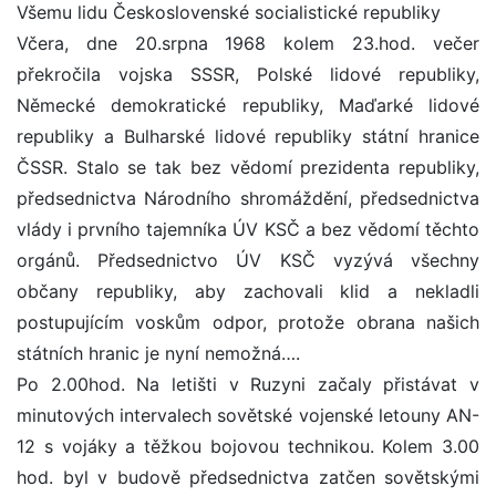
Všemu lidu Československé socialistické republiky
Včera, dne 20.srpna 1968 kolem 23.hod. večer
překročila vojska SSSR, Polské lidové republiky,
Německé demokratické republiky, Maďarké lidové
republiky a Bulharské lidové republiky státní hranice
ČSSR. Stalo se tak bez vědomí prezidenta republiky,
předsednictva Národního shromáždění, předsednictva
vlády i prvního tajemníka ÚV KSČ a bez vědomí těchto
orgánů. Předsednictvo ÚV KSČ vyzývá všechny
občany republiky, aby zachovali klid a nekladli
postupujícím voskům odpor, protože obrana našich
státních hranic je nyní nemožná….
Po 2.00hod. Na letišti v Ruzyni začaly přistávat v
minutových intervalech sovětské vojenské letouny AN-
12 s vojáky a těžkou bojovou technikou. Kolem 3.00
hod. byl v budově předsednictva zatčen sovětskými