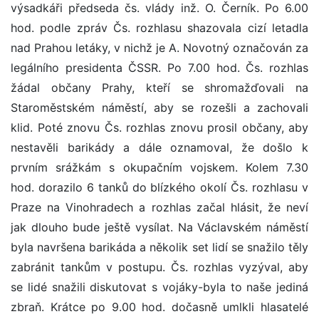
výsadkáři předseda čs. vlády inž. O. Černík. Po 6.00
hod. podle zpráv Čs. rozhlasu shazovala cizí letadla
nad Prahou letáky, v nichž je A. Novotný označován za
legálního presidenta ČSSR. Po 7.00 hod. Čs. rozhlas
žádal občany Prahy, kteří se shromažďovali na
Staroměstském náměstí, aby se rozešli a zachovali
klid. Poté znovu Čs. rozhlas znovu prosil občany, aby
nestavěli barikády a dále oznamoval, že došlo k
prvním srážkám s okupačním vojskem. Kolem 7.30
hod. dorazilo 6 tanků do blízkého okolí Čs. rozhlasu v
Praze na Vinohradech a rozhlas začal hlásit, že neví
jak dlouho bude ještě vysílat. Na Václavském náměstí
byla navršena barikáda a několik set lidí se snažilo těly
zabránit tankům v postupu. Čs. rozhlas vyzýval, aby
se lidé snažili diskutovat s vojáky-byla to naše jediná
zbraň. Krátce po 9.00 hod. dočasně umlkli hlasatelé