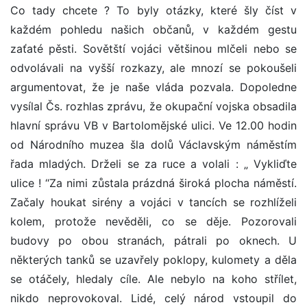
Co tady chcete ? To byly otázky, které šly číst v
každém pohledu našich občanů, v každém gestu
zaťaté pěsti. Sovětští vojáci většinou mlčeli nebo se
odvolávali na vyšší rozkazy, ale mnozí se pokoušeli
argumentovat, že je naše vláda pozvala. Dopoledne
vysílal Čs. rozhlas zprávu, že okupační vojska obsadila
hlavní správu VB v Bartolomějské ulici. Ve 12.00 hodin
od Národního muzea šla dolů Václavským náměstím
řada mladých. Drželi se za ruce a volali : „ Vykliďte
ulice ! ‘‘Za nimi zůstala prázdná široká plocha náměstí.
Začaly houkat sirény a vojáci v tancích se rozhlíželi
kolem, protože nevěděli, co se děje. Pozorovali
budovy po obou stranách, pátrali po oknech. U
některých tanků se uzavřely poklopy, kulomety a děla
se otáčely, hledaly cíle. Ale nebylo na koho střílet,
nikdo neprovokoval. Lidé, celý národ vstoupil do