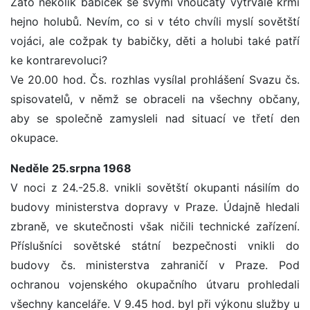
Zato několik babiček se svými vnoučaty vytrvale krmí
hejno holubů. Nevím, co si v této chvíli myslí sovětští
vojáci, ale cožpak ty babičky, děti a holubi také patří
ke kontrarevoluci?
Ve 20.00 hod. Čs. rozhlas vysílal prohlášení Svazu čs.
spisovatelů, v němž se obraceli na všechny občany,
aby se společně zamysleli nad situací ve třetí den
okupace.
Neděle 25.srpna 1968
V noci z 24.-25.8. vnikli sovětští okupanti násilím do
budovy ministerstva dopravy v Praze. Údajně hledali
zbraně, ve skutečnosti však ničili technické zařízení.
Příslušníci sovětské státní bezpečnosti vnikli do
budovy čs. ministerstva zahraničí v Praze. Pod
ochranou vojenského okupačního útvaru prohledali
všechny kanceláře. V 9.45 hod. byl při výkonu služby u