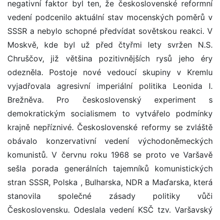
negativní faktor byl ten, že československé reformní
vedení podcenilo aktuální stav mocenských poměrů v
SSSR a nebylo schopné předvídat sovětskou reakci. V
Moskvě, kde byl už před čtyřmi lety svržen N.S.
Chruščov, již většina pozitivnějších rysů jeho éry
odezněla. Postoje nové vedoucí skupiny v Kremlu
vyjadřovala agresivní imperiální politika Leonida I.
Brežněva. Pro československý experiment s
demokratickým socialismem to vytvářelo podmínky
krajně nepříznivé. Československé reformy se zvláště
obávalo konzervativní vedení východoněmeckých
komunistů. V červnu roku 1968 se proto ve Varšavě
sešla porada generálních tajemníků komunistických
stran SSSR, Polska , Bulharska, NDR a Maďarska, která
stanovila společné zásady politiky vůči
Československu. Odeslala vedení KSČ tzv. Varšavský