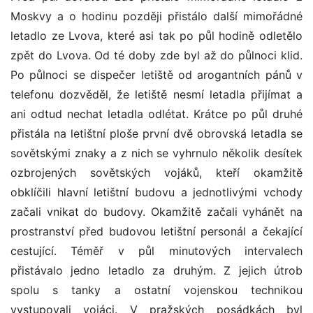
Moskvy a o hodinu později přistálo další mimořádné
letadlo ze Lvova, které asi tak po půl hodině odletělo
zpět do Lvova. Od té doby zde byl až do půlnoci klid.
Po půlnoci se dispečer letiště od arogantních pánů v
telefonu dozvěděl, že letiště nesmí letadla přijímat a
ani odtud nechat letadla odlétat. Krátce po půl druhé
přistála na letištní ploše první dvě obrovská letadla se
sovětskými znaky a z nich se vyhrnulo několik desítek
ozbrojených sovětských vojáků, kteří okamžitě
obklíčili hlavní letištní budovu a jednotlivými vchody
začali vnikat do budovy. Okamžitě začali vyhánět na
prostranství před budovou letištní personál a čekající
cestující. Téměř v půl minutových intervalech
přistávalo jedno letadlo za druhým. Z jejich útrob
spolu s tanky a ostatní vojenskou technikou
vystupovali vojáci. V pražských posádkách byl