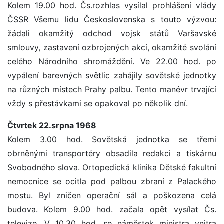
Kolem 19.00 hod. Čs.rozhlas vysílal prohlášení vlády
ČSSR Všemu lidu Československa s touto výzvou:
žádali okamžitý odchod vojsk států Varšavské
smlouvy, zastavení ozbrojených akcí, okamžité svolání
celého Národního shromáždění. Ve 22.00 hod. po
vypálení barevných světlic zahájily sovětské jednotky
na různých místech Prahy palbu. Tento manévr trvající
vždy s přestávkami se opakoval po několik dní.
Čtvrtek 22.srpna 1968
Kolem 3.00 hod. Sovětská jednotka se třemi
obrněnými transportéry obsadila redakci a tiskárnu
Svobodného slova. Ortopedická klinika Dětské fakultní
nemocnice se ocitla pod palbou zbraní z Palackého
mostu. Byl zničen operační sál a poškozena celá
budova. Kolem 9.00 hod. začala opět vysílat Čs.
televize. V 10.30 hod. se náměstek ministra vnitra