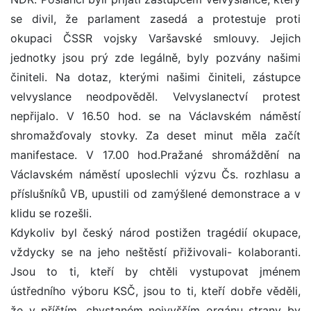
se divil, že parlament zasedá a protestuje proti
okupaci ČSSR vojsky Varšavské smlouvy. Jejich
jednotky jsou prý zde legálně, byly pozvány našimi
činiteli. Na dotaz, kterými našimi činiteli, zástupce
velvyslance neodpověděl. Velvyslanectví protest
nepřijalo. V 16.50 hod. se na Václavském náměstí
shromažďovaly stovky. Za deset minut měla začít
manifestace. V 17.00 hod.Pražané shromáždění na
Václavském náměstí uposlechli výzvu Čs. rozhlasu a
příslušníků VB, upustili od zamýšlené demonstrace a v
klidu se rozešli.
Kdykoliv byl český národ postižen tragédií okupace,
vždycky se na jeho neštěstí přiživovali- kolaboranti.
Jsou to ti, kteří by chtěli vystupovat jménem
ústředního výboru KSČ, jsou to ti, kteří dobře věděli,
že v příštím, chystaném nejvyšším orgánu strany by