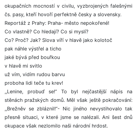
okupačních mocností v civilu, vyzbrojených falešnými
čs. pasy, kteří hovoří perfektně česky a slovensky.
Reportáž z Prahy: Praha- město nepokořené!
Co vlastně? Co hledají? Co si myslí?
Co? Proč? Jak? Slova víří v hlavě jako kolotoč
pak náhle výstřel a ticho
jaké bývá před bouřkou
v hlavě mi svitlo
už vím, vidím rudou barvu
proboha lidi teče tu krev!
,,Lenine, probuď se!“ To byl nejčastější nápis na
stěnách pražských domů. Měl však ještě pokračování:
,,Brežněv se zbláznil!“- Nic jiného nevystihovalo tak
přesně situaci, v které jsme se nalézali. Ani šest dnů
okupace však nezlomilo naši národní hrdost.