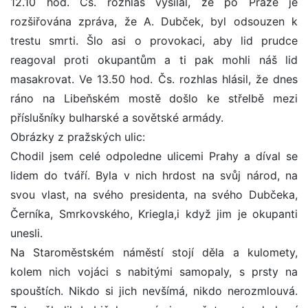
12.10 hod. Čs. rozhlas vysílal, že po Praze je
rozšiřována zpráva, že A. Dubček, byl odsouzen k
trestu smrti. Šlo asi o provokaci, aby lid prudce
reagoval proti okupantům a ti pak mohli náš lid
masakrovat. Ve 13.50 hod. Čs. rozhlas hlásil, že dnes
ráno na Libeňském mostě došlo ke střelbě mezi
příslušníky bulharské a sovětské armády.
Obrázky z pražských ulic:
Chodil jsem celé odpoledne ulicemi Prahy a díval se
lidem do tváří. Byla v nich hrdost na svůj národ, na
svou vlast, na svého presidenta, na svého Dubčeka,
Černíka, Smrkovského, Kriegla,i když jim je okupanti
unesli.
Na Staroměstském náměstí stojí děla a kulomety,
kolem nich vojáci s nabitými samopaly, s prsty na
spouštích. Nikdo si jich nevšímá, nikdo nerozmlouvá.