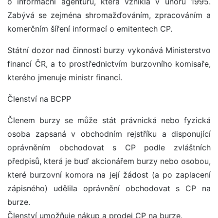
o informační agenturu, která vznikla v únoru 1995.
Zabývá se zejména shromažďováním, zpracováním a
komerčním šíření informací o emitentech CP.
Státní dozor nad činností burzy vykonává Ministerstvo
financí ČR, a to prostřednictvím burzovního komisaře,
kterého jmenuje ministr financí.
Členství na BCPP
Členem burzy se může stát právnická nebo fyzická
osoba zapsaná v obchodním rejstříku a disponující
oprávněním obchodovat s CP podle zvláštních
předpisů, která je buď akcionářem burzy nebo osobou,
které burzovní komora na její žádost (a po zaplacení
zápisného) udělila oprávnění obchodovat s CP na
burze.
Členství umožňuje nákup a prodej CP na burze.