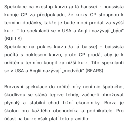
Spekulace na vzestup kurzu /a lá hausse/ - houssista
kupuje CP za předpokladu, že kurzy CP stoupnou k
termínu dodávky, takže je bude moci prodat za vyšší
kurz. Tito spekulanti se v USA a Anglii nazývají „býci“
(BULLS).
Spekulace na pokles kurzu /a lá baisse) – baissista
počítá s poklesem kurzu, proto CP prodá, aby je k
určitému termínu koupil za nižší kurz. Tito spekulanti
se v USA a Anglii nazývají „medvědi“ (BEARS).
Burzovní spekulace do určité míry není nic špatného,
škodlivou se stává teprve tehdy, začne-li ohrožovat
plynulý a stabilní chod tržní ekonomiky. Burza je
školou pro každého obchodníka a podnikatele. Pro
účast na burze však platí toto pravidlo: