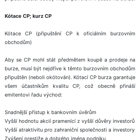
Kótace CP; kurz CP
Kótace CP (připuštění CP k oficiálním burzovním
obchodům)
Aby se CP mohl stát předmětem koupě a prodeje na
burze, musí být nejdříve k těmto burzovním obchodům
připuštěn (neboli okótován). Kótací CP burza garantuje
všem účastníkům kvalitu CP, což obecně přináší
emitentovi řadu východ:
Snadnější přístup k bankovním úvěrům
Vyšší hodnotu akcií pramenící z vyšší důvěry investorů
Vyšší atraktivitu pro zahraniční společnosti a investory
Zvýšení prestiže a dobrého jména podniku