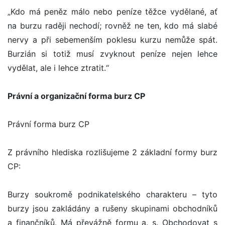
„Kdo má peněz málo nebo peníze těžce vydělané, ať
na burzu raději nechodí; rovněž ne ten, kdo má slabé
nervy a při sebemenším poklesu kurzu nemůže spát.
Burzián si totiž musí zvyknout peníze nejen lehce
vydělat, ale i lehce ztratit.“
Právní a organizační forma burz CP
Právní forma burz CP
Z právního hlediska rozlišujeme 2 základní formy burz
CP:
Burzy soukromě podnikatelského charakteru – tyto
burzy jsou zakládány a rušeny skupinami obchodníků
a finančníků. Má převážně formu a. s. Obchodovat s