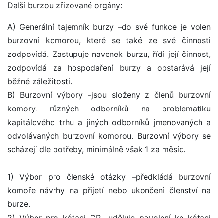
Další burzou zřizované orgány:
A) Generální tajemník burzy –do své funkce je volen
burzovní komorou, které se také ze své činnosti
zodpovídá. Zastupuje navenek burzu, řídí její činnost,
zodpovídá za hospodaření burzy a obstarává její
běžné záležitosti.
B) Burzovní výbory –jsou složeny z členů burzovní
komory, různých odborníků na problematiku
kapitálového trhu a jiných odborníků jmenovaných a
odvolávaných burzovní komorou. Burzovní výbory se
scházejí dle potřeby, minimálně však 1 za měsíc.
1) Výbor pro členské otázky –předkládá burzovní
komoře návrhy na přijetí nebo ukončení členství na
burze.
2) Výbor pro kótaci CP –uděluje povolení ke kótaci