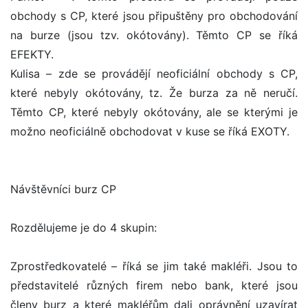
obchody s CP, které jsou připuštěny pro obchodování
na burze (jsou tzv. okótovány). Těmto CP se říká
EFEKTY.
Kulisa – zde se provádějí neoficiální obchody s CP,
které nebyly okótovány, tz. Že burza za ně neručí.
Těmto CP, které nebyly okótovány, ale se kterými je
možno neoficiálně obchodovat v kuse se říká EXOTY.
Návštěvníci burz CP
Rozdělujeme je do 4 skupin:
Zprostředkovatelé – říká se jim také makléři. Jsou to
představitelé různých firem nebo bank, které jsou
členy burz a které makléřům dali oprávnění uzavírat