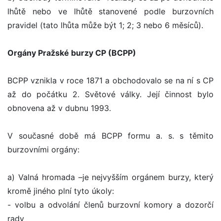
lhůtě nebo ve lhůtě stanovené podle burzovních
pravidel (tato lhůta může být 1; 2; 3 nebo 6 měsíců).
Orgány Pražské burzy CP (BCPP)
BCPP vznikla v roce 1871 a obchodovalo se na ní s CP
až do počátku 2. Světové války. Její činnost bylo
obnovena až v dubnu 1993.
V současné době má BCPP formu a. s. s těmito
burzovními orgány:
a) Valná hromada –je nejvyšším orgánem burzy, který
kromě jiného plní tyto úkoly:
- volbu a odvolání členů burzovní komory a dozorčí
rady