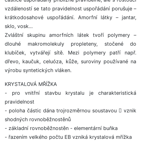
vzdáleností se tato pravidelnost uspořádání porušuje –
krátkodosahové uspořádání. Amorfní látky – jantar,
sklo, vosk…
Zvláštní skupinu amorfních látek tvoří polymery –
dlouhé makromolekuly propleteny, stočené do
klubíček, vytvářejí sítě. Mezi polymery patří např.
dřevo, kaučuk, celuóza, kůže, suroviny používané na
výrobu syntetických vláken.
KRYSTALOVÁ MŘÍŽKA
- pro vnitřní stavbu krystalu je charakteristická
pravidelnost
- poloha částic dána trojrozměrnou soustavou  vznik
shodných rovnoběžnostěnů
- základní rovnoběžnostěn - elementární buňka
- řazením velkého počtu EB vzniká krystalová mřížka