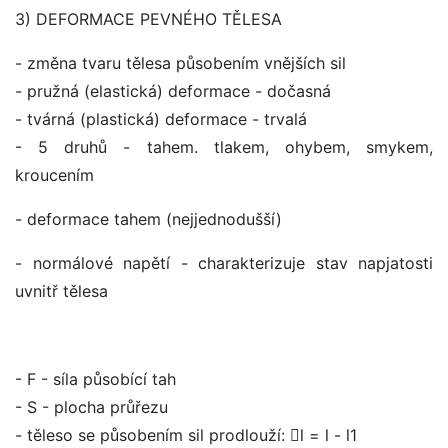
3) DEFORMACE PEVNÉHO TĚLESA
- změna tvaru tělesa působením vnějších sil
- pružná (elastická) deformace - dočasná
- tvárná (plastická) deformace - trvalá
- 5 druhů - tahem. tlakem, ohybem, smykem,
kroucením
- deformace tahem (nejjednodušší)
- normálové napětí - charakterizuje stav napjatosti
uvnitř tělesa
- F - síla působící tah
- S - plocha průřezu
- těleso se působením sil prodlouží: l = l - l1