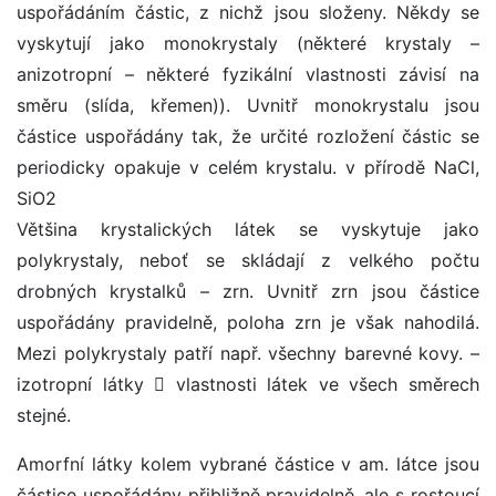
uspořádáním částic, z nichž jsou složeny. Někdy se
vyskytují jako monokrystaly (některé krystaly –
anizotropní – některé fyzikální vlastnosti závisí na
směru (slída, křemen)). Uvnitř monokrystalu jsou
částice uspořádány tak, že určité rozložení částic se
periodicky opakuje v celém krystalu. v přírodě NaCl,
SiO2
Většina krystalických látek se vyskytuje jako
polykrystaly, neboť se skládají z velkého počtu
drobných krystalků – zrn. Uvnitř zrn jsou částice
uspořádány pravidelně, poloha zrn je však nahodilá.
Mezi polykrystaly patří např. všechny barevné kovy. –
izotropní látky  vlastnosti látek ve všech směrech
stejné.
Amorfní látky kolem vybrané částice v am. látce jsou
částice uspořádány přibližně pravidelně, ale s rostoucí