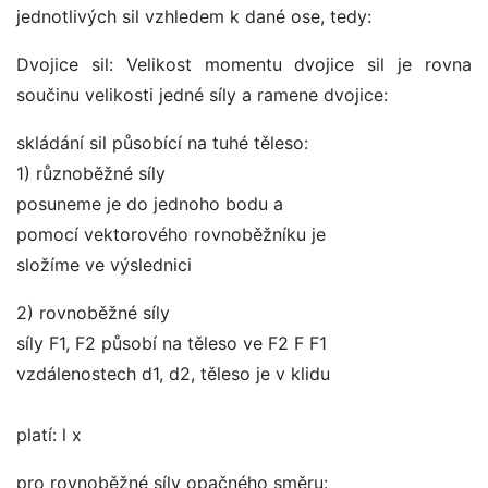
jednotlivých sil vzhledem k dané ose, tedy:
Dvojice sil: Velikost momentu dvojice sil je rovna
součinu velikosti jedné síly a ramene dvojice:
skládání sil působící na tuhé těleso:
1) různoběžné síly
posuneme je do jednoho bodu a
pomocí vektorového rovnoběžníku je
složíme ve výslednici
2) rovnoběžné síly
síly F1, F2 působí na těleso ve F2 F F1
vzdálenostech d1, d2, těleso je v klidu
platí: l x
pro rovnoběžné síly opačného směru: