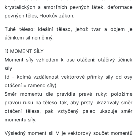
krystalických a amorfních pevných látek, deformace
pevných těles, Hookův zákon.
Tuhé těleso: ideální těleso, jehož tvar a objem je
účinkem sil neměnný.
1) MOMENT SÍLY
Moment síly vzhledem k ose otáčení: otáčivý účinek
síly
(d – kolmá vzdálenost vektorové přímky síly od osy
otáčení = rameno síly)
Směr momentu dle pravidla pravé ruky: položíme
pravou ruku na těleso tak, aby prsty ukazovaly směr
otáčení tělesa, pak vztyčený palec ukazuje směr
momentu síly.
Výsledný moment sil M je vektorový součet momentů