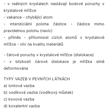
- v reálných krystalech nastávají bodové poruchy v
krystalové mřížce
- vakance - chybějící atom
- intersticiální poloha částice - částice mimo
pravidelnou polohu (navíc)
- příměs - přítomnost cizích atomů v krystalové
mřížce - vliv na kvalitu materiálů
- čárové poruchy v krystalové mřížce (dislokace)
- v blízkosti čárové dislokace je mřížka silně
deformována
TYPY VAZEB V PEVNÝCH LÁTKÁCH
a) iontová vazba
b) vodíková vazba (vodíkový můstek)
c) kovová vazba
d) kovalentní vazba