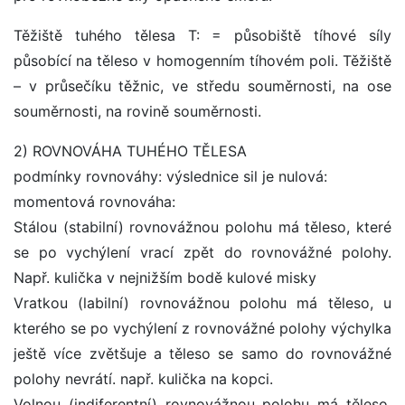
Těžiště tuhého tělesa T: = působiště tíhové síly
působící na těleso v homogenním tíhovém poli. Těžiště
– v průsečíku těžnic, ve středu souměrnosti, na ose
souměrnosti, na rovině souměrnosti.
2) ROVNOVÁHA TUHÉHO TĚLESA
podmínky rovnováhy: výslednice sil je nulová:
momentová rovnováha:
Stálou (stabilní) rovnovážnou polohu má těleso, které
se po vychýlení vrací zpět do rovnovážné polohy.
Např. kulička v nejnižším bodě kulové misky
Vratkou (labilní) rovnovážnou polohu má těleso, u
kterého se po vychýlení z rovnovážné polohy výchylka
ještě více zvětšuje a těleso se samo do rovnovážné
polohy nevrátí. např. kulička na kopci.
Volnou (indiferentní) rovnovážnou polohu má těleso,