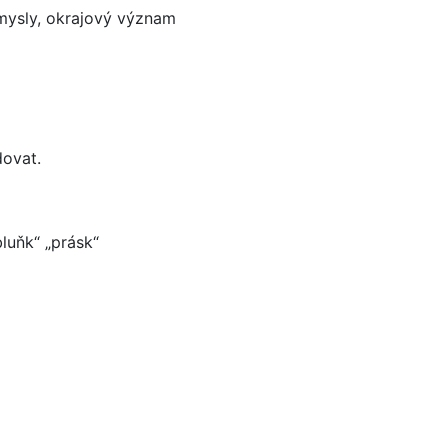
mysly, okrajový význam
dovat.
luňk“ „prásk“