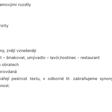
namovými rozdíly
nzity
ny, znějí vznešeněji
at – šmakovat, umývadlo – lavór,hostinec - restaurant
h obratech
eprovdaná
vářejí pestrost textu, v odborné lit. zabraňujeme syno
nost.