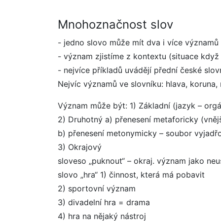
Mnohoznačnost slov
- jedno slovo může mít dva i více významů
- význam zjistíme z kontextu (situace kdy
- nejvíce příkladů uvádějí přední české slo
Nejvíc významů ve slovníku: hlava, koruna,
Význam může být: 1) Základní (jazyk – orgá
2) Druhotný a) přenesení metaforicky (vnějš
b) přenesení metonymicky – soubor vyjadřo
3) Okrajový
sloveso „puknout“ – okraj. význam jako ne
slovo „hra“ 1) činnost, která má pobavit
2) sportovní význam
3) divadelní hra = drama
4) hra na nějaký nástroj