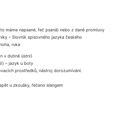
ž to máme napsané, řeč psaná) nebo z dané promluvy
vníky – Slovník spisovného jazyka českého
 noha, ruka
n v dutině ústní)
í) – jazyk u boty
vacích prostředků, nástroj dorozumívání.
uspět u zkoušky, řečeno slangem