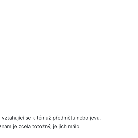
 vztahující se k témuž předmětu nebo jevu.
znam je zcela totožný, je jich málo