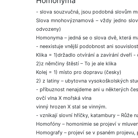
Homonyma
- slova souzvučná, jsou podobná slovům 
Slova mnohovýznamová – vždy jedno slov
odvozeny)
Homonyma – jedná se o slova dvě, která maj
- neexistuje vnější podobnost ani souvislo
Klika = 1)držadlo otvírání a zavírání dveří -
2)z němčiny štěstí – To je ale klika
Kolej = 1) místo pro dopravu (česky)
2) z latiny – ubytovna vysokoškolských st
- příbuznost nenajdeme ani u některých če
ovčí vlna X mořská vlna
vinný hrozen X stal se vinným.
- vznikají slovní hříčky, katambury – Růže na
Homofóny – homonimie se projeví v mluvené 
Homografy – projeví se v psaném projevu, 