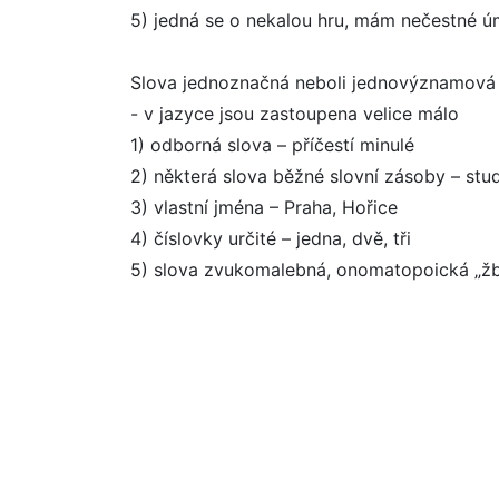
5) jedná se o nekalou hru, mám nečestné ú
Slova jednoznačná neboli jednovýznamová
- v jazyce jsou zastoupena velice málo
1) odborná slova – příčestí minulé
2) některá slova běžné slovní zásoby – stu
3) vlastní jména – Praha, Hořice
4) číslovky určité – jedna, dvě, tři
5) slova zvukomalebná, onomatopoická „žb