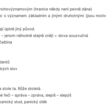
mnohovýznamovým (hranice někdy není pevně dána)
o s významem základním a jinými druhotnými (jsou moti
í úplně jiný původ.
st – jenom náhodně stejně znějí = slova souzvučná
 čeština
udentů
ských slov
 stole ta. Růže stoletá.
řeči – správa – zpráva, slepíš – slepýš
panický stud, panický útěk