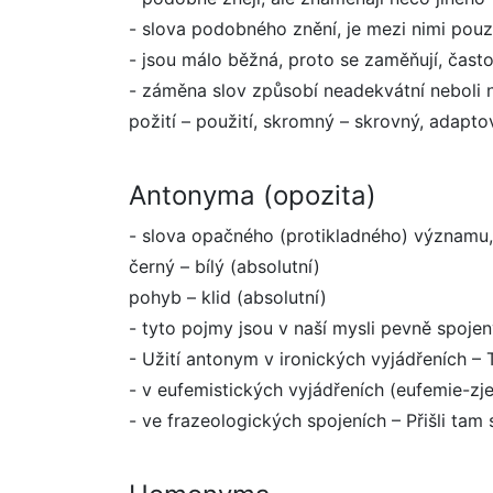
- slova podobného znění, je mezi nimi po
- jsou málo běžná, proto se zaměňují, čast
- záměna slov způsobí neadekvátní neboli 
požití – použití, skromný – skrovný, adaptov
Antonyma (opozita)
- slova opačného (protikladného) významu,
černý – bílý (absolutní)
pohyb – klid (absolutní)
- tyto pojmy jsou v naší mysli pevně spojen
- Užití antonym v ironických vyjádřeních – 
- v eufemistických vyjádřeních (eufemie-zje
- ve frazeologických spojeních – Přišli tam s