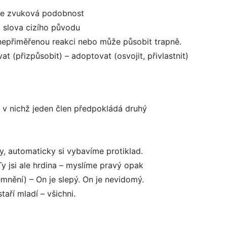
uze zvuková podobnost
o slova cizího původu
nepřiměřenou reakci nebo může působit trapně.
at (přizpůsobit) – adoptovat (osvojit, přivlastnit)
 v nichž jeden člen předpokládá druhý
y, automaticky si vybavíme protiklad.
Ty jsi ale hrdina – myslíme pravý opak
mnění) – On je slepý. On je nevidomý.
taří mladí – všichni.