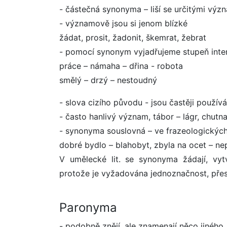
- částečná synonyma – liší se určitými výz
- významově jsou si jenom blízké
žádat, prosit, žadonit, škemrat, žebrat
- pomocí synonym vyjadřujeme stupeň inte
práce – námaha – dřina - robota
smělý – drzý – nestoudný
- slova cizího původu - jsou častěji používá
- často hanlivý význam, tábor – lágr, chutn
- synonyma souslovná – ve frazeologickýc
dobré bydlo – blahobyt, zbyla na ocet – n
V umělecké lit. se synonyma žádají, vyt
protože je vyžadována jednoznačnost, přes
Paronyma
- podobně znějí, ale znamenají něco jiného