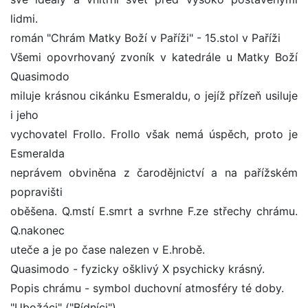
lidmi.
román "Chrám Matky Boží v Paříži" - 15.stol v Paříži
Všemi opovrhovaný zvoník v katedrále u Matky Boží
Quasimodo
miluje krásnou cikánku Esmeraldu, o jejíž přízeň usiluje
i jeho
vychovatel Frollo. Frollo však nemá úspěch, proto je
Esmeralda
neprávem obviněna z čarodějnictví a na pařížském
popravišti
oběšena. Q.mstí E.smrt a svrhne F.ze střechy chrámu.
Q.nakonec
uteče a je po čase nalezen v E.hrobě.
Quasimodo - fyzicky ošklivý X psychicky krásný.
Popis chrámu - symbol duchovní atmosféry té doby.
"Ubožáci" ("Bídníci")