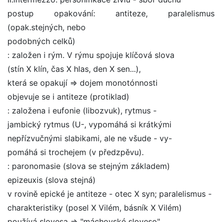
postup opakování: antiteze, paralelismus
(opak.stejných, nebo
podobných celků)
: založen i rým. V rýmu spojuje klíčová slova
(stín X klín, čas X hlas, den X sen...),
která se opakují => dojem monotónnosti
objevuje se i antiteze (protiklad)
: založena i eufonie (libozvuk), rytmus -
jambický rytmus (U-, vypomáhá si krátkými
nepřízvučnými slabikami, ale ne všude - vy-
pomáhá si trochejem (v předzpěvu).
: paronomasie (slova se stejným základem)
epizeuxis (slova stejná)
v rovině epické je antiteze - otec X syn; paralelismus -
charakteristiky (posel X Vilém, básník X Vilém)
používá slovesa => "máchovské sloveso"