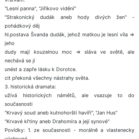
"Lesní panna", "Jiříkovo vidění"
"Strakonický dudák aneb hody divých žen" -
pohádkový děj
hl.postava Švanda dudák, jehož matkou je lesní víla =>
jeho
dudy mají kouzelnou moc => sláva ve světě, ale
nechává se jí
unést a zapře lásku k Dorotce.
cit překoná všechny nástrahy světa.
3. historická dramata:
užívá historických námětů, ale vsazuje to do
současnosti
"Krvavý soud aneb kutnohorští havíři", "Jan Hus"
"Krvavé křtiny aneb Drahomíra a její synové"
Povídky: 1. ze současnosti - morálně a vlastenecky
výchovné