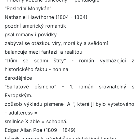
"Poslední Mohykán"
Nathaniel Hawthorne (1804 - 1864)
pozdní americký romantik
psal romány i povídky
zabýval se otázkou víry, morálky a svědomí
balancuje mezi fantazií a realitou
"Dům se sedmi štíty" - román vycházející z
historického faktu - hon na
čarodějnice
"Šarlatové písmeno" - 1. román srovnatelný s
Evropským.
způsob výkladu písmene "A ", které ji bylo vytetováno
- adulteress =
smilnice X able = schopná.
Edgar Allan Poe (1809 - 1849)
básník a prozaik, předchůdce detektivní tvorby