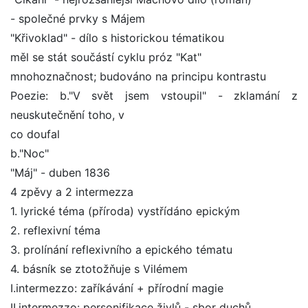
- společné prvky s Májem
"Křivoklad" - dílo s historickou tématikou
měl se stát součástí cyklu próz "Kat"
mnohoznačnost; budováno na principu kontrastu
Poezie: b."V svět jsem vstoupil" - zklamání z
neuskutečnění toho, v
co doufal
b."Noc"
"Máj" - duben 1836
4 zpěvy a 2 intermezza
1. lyrické téma (příroda) vystřídáno epickým
2. reflexivní téma
3. prolínání reflexivního a epického tématu
4. básník se ztotožňuje s Vilémem
I.intermezzo: zaříkávání + přírodní magie
II.intermezzo: personifikace živlů - sbor duchů