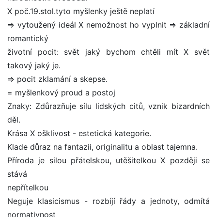
X poč.19.stol.tyto myšlenky ještě neplatí
=> vytoužený ideál X nemožnost ho vyplnit => základní
romantický
životní pocit: svět jaký bychom chtěli mít X svět
takový jaký je.
=> pocit zklamání a skepse.
= myšlenkový proud a postoj
Znaky: Zdůrazňuje sílu lidských citů, vznik bizardních
děl.
Krása X ošklivost - estetická kategorie.
Klade důraz na fantazii, originalitu a oblast tajemna.
Příroda je silou přátelskou, utěšitelkou X později se
stává
nepřítelkou
Neguje klasicismus - rozbíjí řády a jednoty, odmítá
normativnost