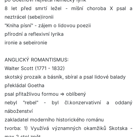
8 let před smrtí ležel - míšní choroba X psal a
neztrácel (sebe)ironii
"Kniha písní" - zájem o lidovou poezii
přírodní a reflexivní lyrika
ironie a sebeironie
ANGLICKÝ ROMANTISMUS:
Walter Scott (1771 - 1832)
skotský prozaik a básník, sbíral a psal lidové balady
překládal Goetha
psal přitažlivou formou => oblíbený
nebyl "rebel" - byl čl.konzervativní a oddaný
náboženství
zakladatel moderního historického románu
tvorba: 1) Využívá významných okamžiků Skotska -
max 2 stol.zpět