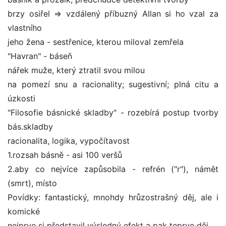
brzy osiřel => vzdálený příbuzný Allan si ho vzal za
vlastního
jeho žena - sestřenice, kterou miloval zemřela
"Havran" - báseň
nářek muže, který ztratil svou milou
na pomezí snu a racionality; sugestivní; plná citu a
úzkosti
"Filosofie básnické skladby" - rozebírá postup tvorby
bás.skladby
racionalita, logika, vypočítavost
1.rozsah básně - asi 100 veršů
2.aby co nejvíce zapůsobila - refrén ("r"), námět
(smrt), místo
Povídky: fantastický, mnohdy hrůzostrašný děj, ale i
komické
nejprve si představil výsledný efekt a pak teprve děj