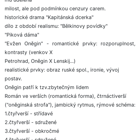
milost, ale pod podmínkou cenzury carem.
historické drama "Kapitánská dcerka"
dílo z období realismu: "Bělkinovy povídky"
"Piková dáma"
"Evžen Oněgin" - romantické prvky: rozporuplnost,
kontrasty (venkov X
Petrohrad, Oněgin X Lenskij...)
realistické prvky: obraz ruské spol., ironie, vývoj
postav.
Oněgin patří k tzv.zbytečným lidem
Román ve verších (romantická forma), čtrnáctiverší
("oněginská strofa"), jambický rytmus, rýmové schéma:
1.čtyřverší - střídavé
2.čtyřverší - sdružené
3.čtyřverší - obkročmé
4.čtyřverší - sdružené