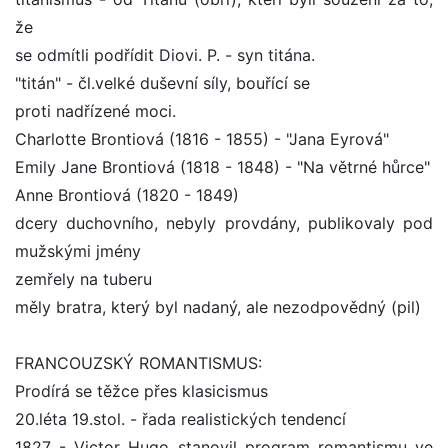
že
se odmítli podřídit Diovi. P. - syn titána.
"titán" - čl.velké duševní síly, bouřící se
proti nadřízené moci.
Charlotte Brontiová (1816 - 1855) - "Jana Eyrová"
Emily Jane Brontiová (1818 - 1848) - "Na větrné hůrce"
Anne Brontiová (1820 - 1849)
dcery duchovního, nebyly provdány, publikovaly pod
mužskými jmény
zemřely na tuberu
měly bratra, který byl nadaný, ale nezodpovědný (pil)
FRANCOUZSKÝ ROMANTISMUS:
Prodírá se těžce přes klasicismus
20.léta 19.stol. - řada realistických tendencí
1827 - Victor Hugo stanovil program romantismu ve