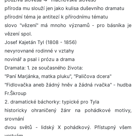
příroda mu slouží jen jako kulisa duševního dramatu
přírodní téma je antitezí k přírodnímu tématu
slovo "vězení" má mnoho významů - pro básníka je
vězení spol.
Josef Kajetán Tyl (1808 - 1856)
nevyrovnané rodinné v vztahy
novinář a psal i prózu a drama
Dramata: 1. ze současného života:
"Paní Marjánka, matka pluku", "Paličova dcera"
"Fidlovačka aneb žádný hněv a žádná rvačka" - hudba
Fr.Škroup
2. dramatické báchorky: typické pro Tyla
historicky ohraničený žánr na pohádkové motivy,
srovnání
dvou světů - lidský X pohádkový. Přístupný všem
vrstvám.