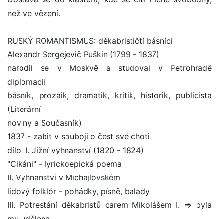
než ve vězení.
RUSKÝ ROMANTISMUS: děkabrističtí básníci
Alexandr Sergejevič Puškin (1799 - 1837)
narodil se v Moskvě a studoval v Petrohradě
diplomacii
básník, prozaik, dramatik, kritik, historik, publicista
(Literární
noviny a Současník)
1837 - zabit v souboji o čest své choti
dílo: I. Jižní vyhnanství (1820 - 1824)
"Cikáni" - lyrickoepická poema
II. Vyhnanství v Michajlovském
lidový folklór - pohádky, písně, balady
III. Potrestání děkabristů carem Mikolášem I. => byla
mu udělena