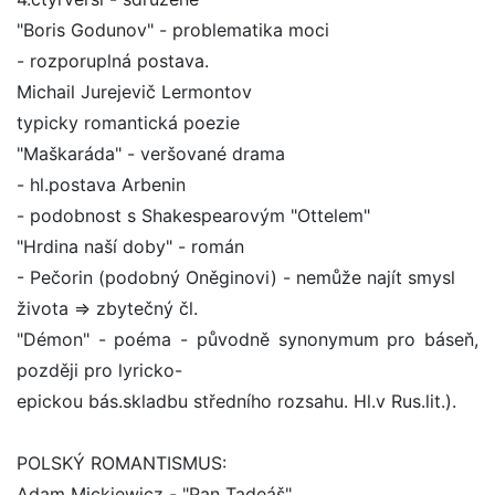
"Boris Godunov" - problematika moci
- rozporuplná postava.
Michail Jurejevič Lermontov
typicky romantická poezie
"Maškaráda" - veršované drama
- hl.postava Arbenin
- podobnost s Shakespearovým "Ottelem"
"Hrdina naší doby" - román
- Pečorin (podobný Oněginovi) - nemůže najít smysl
života => zbytečný čl.
"Démon" - poéma - původně synonymum pro báseň,
později pro lyricko-
epickou bás.skladbu středního rozsahu. Hl.v Rus.lit.).
POLSKÝ ROMANTISMUS:
Adam Mickiewicz - "Pan Tadeáš"