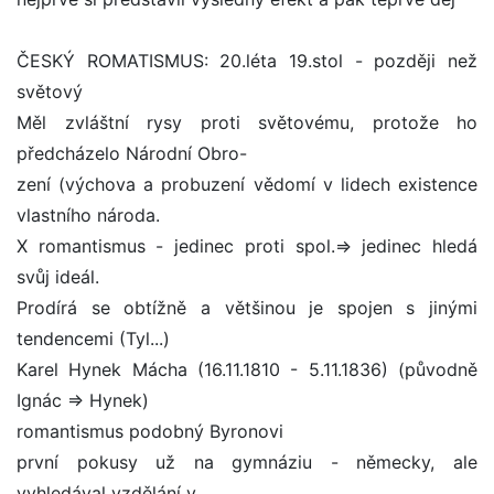
ČESKÝ ROMATISMUS: 20.léta 19.stol - později než
světový
Měl zvláštní rysy proti světovému, protože ho
předcházelo Národní Obro-
zení (výchova a probuzení vědomí v lidech existence
vlastního národa.
X romantismus - jedinec proti spol.=> jedinec hledá
svůj ideál.
Prodírá se obtížně a většinou je spojen s jinými
tendencemi (Tyl...)
Karel Hynek Mácha (16.11.1810 - 5.11.1836) (původně
Ignác => Hynek)
romantismus podobný Byronovi
první pokusy už na gymnáziu - německy, ale
vyhledával vzdělání v