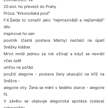
20.stol. ho převezli do Prahy
Próza: "Krkonošská pouť"
F.X.Šalda to označil jako "nejmrazivější a nejčernější"
dílo
inspiroval ho sen
poutník (častá postava Máchy) nachází na úpatí
Sněžky klášter.
Mrtví mniši jednou za rok ožívají a když se nevrátí
včas zpět
umřou na pořád.
použití alegorie - postava ženy ukazující na kříž na
Sněžce -
alegorie víry. Žena se mění v šedého starce - alegorie
fil.
V závěru se objevuje alegorická apotéza (oslava)
sebevraždy.