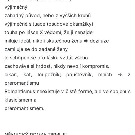
výjimečný
záhadný původ, nebo z vyšších kruhů
výjimečné situace (osudové okamžiky)
touha po lásce X vědomí, že ji nenajde
miluje ideál, nikoli skutečnou ženu => deziluze
zamiluje se do zadané ženy
je schopen se pro lásku vzdát všeho
zachovává si hrdost, nikdy nevolí kompromis.
cikán, kat, loupežník; poustevník, mnich -> z
preromantismu
Romantismus neexistuje v čisté formě, ale ve spojení s
klasicismem a
preromantismem.
NĚMECKÝ ROMANTISMUS: