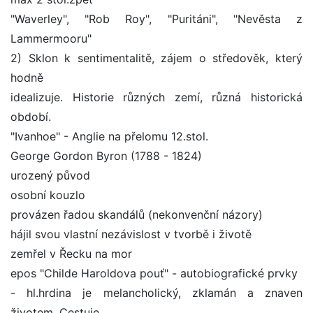
"Waverley", "Rob Roy", "Puritáni", "Nevěsta z
Lammermooru"
2) Sklon k sentimentalitě, zájem o středověk, který
hodně
idealizuje. Historie různých zemí, různá historická
období.
"Ivanhoe" - Anglie na přelomu 12.stol.
George Gordon Byron (1788 - 1824)
urozený původ
osobní kouzlo
provázen řadou skandálů (nekonvenční názory)
hájil svou vlastní nezávislost v tvorbě i životě
zemřel v Řecku na mor
epos "Childe Haroldova pouť" - autobiografické prvky
- hl.hrdina je melancholický, zklamán a znaven
životem. Cestuje,