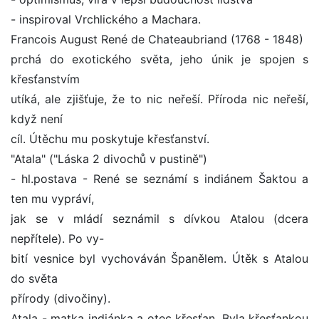
- inspiroval Vrchlického a Machara.
Francois August René de Chateaubriand (1768 - 1848)
prchá do exotického světa, jeho únik je spojen s
křesťanstvím
utíká, ale zjišťuje, že to nic neřeší. Příroda nic neřeší,
když není
cíl. Útěchu mu poskytuje křesťanství.
"Atala" ("Láska 2 divochů v pustině")
- hl.postava - René se seznámí s indiánem Šaktou a
ten mu vypráví,
jak se v mládí seznámil s dívkou Atalou (dcera
nepřítele). Po vy-
bití vesnice byl vychováván Španělem. Útěk s Atalou
do světa
přírody (divočiny).
Atala - matka indiánka a otec křesťan. Byla křesťankou