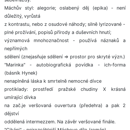
Máchův styl: alegorie; oslabený děj (epika) - není
důležitý, vyrůstá
z kontrastu, nebo z osudové náhody; silně lyrizované -
plné prožívání, popisů přírody a duševních hnutí;
významová mnohoznačnost - používá náznaků a
nepřímých
sdělení (znejasňuje sdělení => prostor pro skryté význ.)
"Marinka" - autobiografická povídka - ich-forma
(básník Hynek)
nenaplněná láska k smrtelně nemocné dívce
protiklady: prostředí pražské chudiny X krásná
umírající dívka
na zač.je veršovaná ouvertura (předehra) a pak 2
dějství
oddělená intermezzem. Na závěr veršované finále.
"Cikáni" - nejrozsáhlejší Máchovo dílo (román)