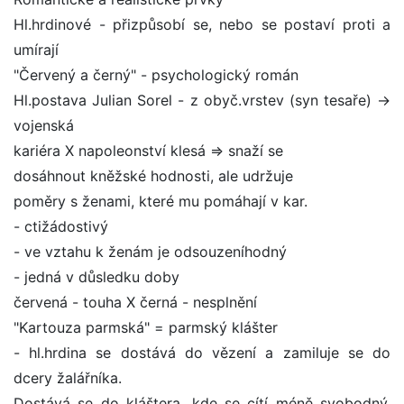
Hl.hrdinové - přizpůsobí se, nebo se postaví proti a
umírají
"Červený a černý" - psychologický román
Hl.postava Julian Sorel - z obyč.vrstev (syn tesaře) ->
vojenská
kariéra X napoleonství klesá => snaží se
dosáhnout kněžské hodnosti, ale udržuje
poměry s ženami, které mu pomáhají v kar.
- ctižádostivý
- ve vztahu k ženám je odsouzeníhodný
- jedná v důsledku doby
červená - touha X černá - nesplnění
"Kartouza parmská" = parmský klášter
- hl.hrdina se dostává do vězení a zamiluje se do
dcery žalářníka.
Dostává se do kláštera, kde se cítí méně svobodný,