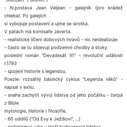
- hl.postava Jean Valjean - galejník (pro krádež
chleba). Po galejích
si vybojuje postavení a ujme se sirotka.
V patách má komisaře Javerta.
- realistické líčení dobových mravů - nic neidealizuje
- často se tu objevují podzemní chodby a stoky
poslední román "Devadesát tři" - revoluční události
r.1793
- spojení historie s legendou.
Poezie: rozsáhlý básnický cyklus "Legenda věků" -
napsal v exilu.
- snaha zachytit vývoj lidstva od jeho počátku - čerpá
z Bible
mytologie, historie i filosofie.
- 60 oddílů ("Od Evy k Ježíšovi", ...)
- optimismus, víra v lepší budoucnost lidstva