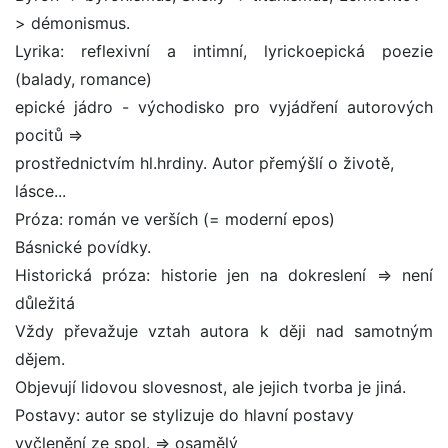
> démonismus.
Lyrika: reflexivní a intimní, lyrickoepická poezie
(balady, romance)
epické jádro - východisko pro vyjádření autorových
pocitů =>
prostřednictvím hl.hrdiny. Autor přemýšlí o životě,
lásce...
Próza: román ve verších (= moderní epos)
Básnické povídky.
Historická próza: historie jen na dokreslení => není
důležitá
Vždy převažuje vztah autora k ději nad samotným
dějem.
Objevují lidovou slovesnost, ale jejich tvorba je jiná.
Postavy: autor se stylizuje do hlavní postavy
vyčlenění ze spol. => osamělý