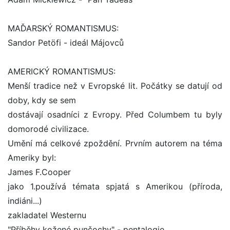
MAĎARSKÝ ROMANTISMUS:
Sandor Petöfi - ideál Májovců
AMERICKÝ ROMANTISMUS:
Menší tradice než v Evropské lit. Počátky se datují od
doby, kdy se sem
dostávají osadníci z Evropy. Před Columbem tu byly
domorodé civilizace.
Umění má celkové zpoždění. Prvním autorem na téma
Ameriky byl:
James F.Cooper
jako 1.používá témata spjatá s Amerikou (příroda,
indiáni...)
zakladatel Westernu
"Příběhy kožené punčochy" - pentalogie