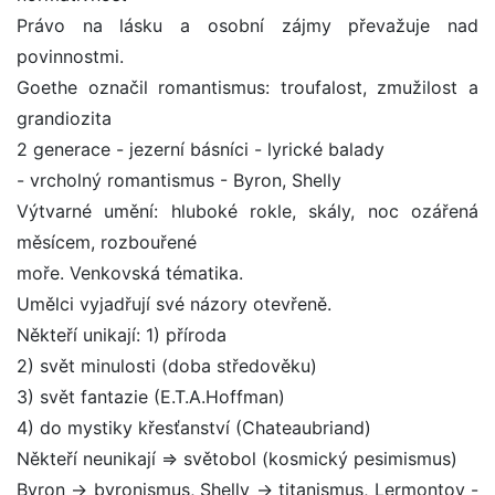
Právo na lásku a osobní zájmy převažuje nad
povinnostmi.
Goethe označil romantismus: troufalost, zmužilost a
grandiozita
2 generace - jezerní básníci - lyrické balady
- vrcholný romantismus - Byron, Shelly
Výtvarné umění: hluboké rokle, skály, noc ozářená
měsícem, rozbouřené
moře. Venkovská tématika.
Umělci vyjadřují své názory otevřeně.
Někteří unikají: 1) příroda
2) svět minulosti (doba středověku)
3) svět fantazie (E.T.A.Hoffman)
4) do mystiky křesťanství (Chateaubriand)
Někteří neunikají => světobol (kosmický pesimismus)
Byron -> byronismus, Shelly -> titanismus, Lermontov -