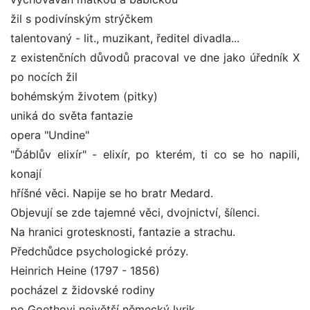
žil s podivínským strýčkem
talentovaný - lit., muzikant, ředitel divadla...
z existenčních důvodů pracoval ve dne jako úředník X
po nocích žil
bohémským životem (pitky)
uniká do světa fantazie
opera "Undine"
"Ďáblův elixír" - elixír, po kterém, ti co se ho napili,
konají
hříšné věci. Napije se ho bratr Medard.
Objevují se zde tajemné věci, dvojnictví, šílenci.
Na hranici grotesknosti, fantazie a strachu.
Předchůdce psychologické prózy.
Heinrich Heine (1797 - 1856)
pocházel z židovské rodiny
po Goethovi největší německý lyrik