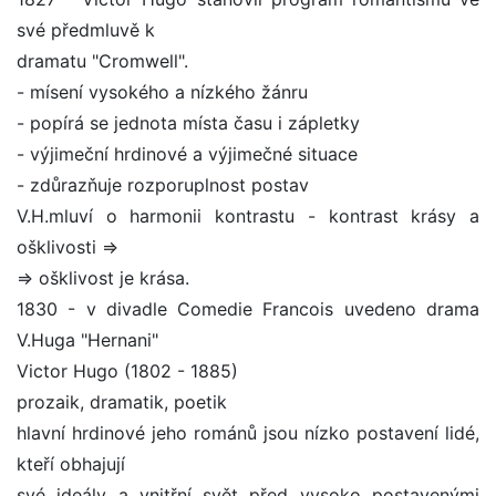
své předmluvě k
dramatu "Cromwell".
- mísení vysokého a nízkého žánru
- popírá se jednota místa času i zápletky
- výjimeční hrdinové a výjimečné situace
- zdůrazňuje rozporuplnost postav
V.H.mluví o harmonii kontrastu - kontrast krásy a
ošklivosti =>
=> ošklivost je krása.
1830 - v divadle Comedie Francois uvedeno drama
V.Huga "Hernani"
Victor Hugo (1802 - 1885)
prozaik, dramatik, poetik
hlavní hrdinové jeho románů jsou nízko postavení lidé,
kteří obhajují
své ideály a vnitřní svět před vysoko postavenými