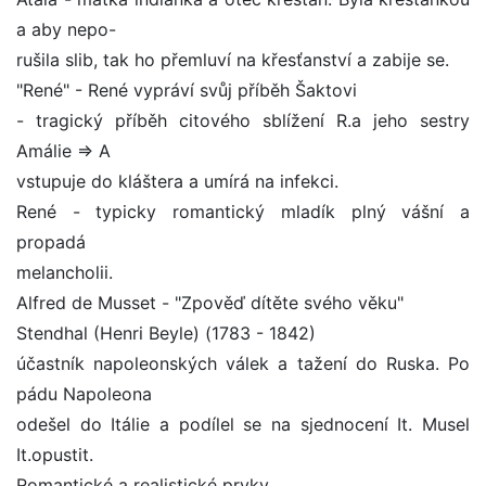
a aby nepo-
rušila slib, tak ho přemluví na křesťanství a zabije se.
"René" - René vypráví svůj příběh Šaktovi
- tragický příběh citového sblížení R.a jeho sestry
Amálie => A
vstupuje do kláštera a umírá na infekci.
René - typicky romantický mladík plný vášní a
propadá
melancholii.
Alfred de Musset - "Zpověď dítěte svého věku"
Stendhal (Henri Beyle) (1783 - 1842)
účastník napoleonských válek a tažení do Ruska. Po
pádu Napoleona
odešel do Itálie a podílel se na sjednocení It. Musel
It.opustit.
Romantické a realistické prvky