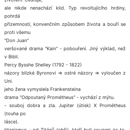
ale nikde nenachází klid. Typ revoltujícího hrdiny,
pohrdá
přízemností, konvenčním způsobem života a bouří se
proti všemu
"Don Juan"
veršované drama "Kain" - pobouření. Jiný výklad, než
v Bibli.
Percy Bysshe Shelley (1792 - 1822)
názory blízké Byronovi => ostré názory => vyloučen z
Uni.
jeho žena vymyslela Frankensteina
drama "Odpoutaný Prométheus" - vychází z mýtu.
- souboj dobra a zla. Jupiter (útisk) X Prométheus
(touha po
lásce).
titanismus - od Titánů (obři), kteří byli souzeni za to,