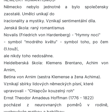
Německo nebylo jednotné a bylo společensky
zaostalé. Umělci unikají do
iracionality a mystiky. Vznikají sentimentální díla.
Jenská škola: raný romantismus
Novalis (Friedrich von Hardenberg) - "Hymny noci"
- symbol "modrého květu" - symbol toho, po čem
čl.touží,
ale nikdy toho nedosáhne.
Heidelberská škola: Klemens Brentano, Achim von
Arnim,
Betina von Arnim (sestra Klemense a žena Achima).
Vznikají sbírky lidových německých písní, které
upravovali - "Chlapcův kouzelný roh"
Ernst Theodor Amadeus Hoffman (1776 - 1822)
pocházel z neurovnaných poměrů v rodině,
vychováván matkou a babičkou