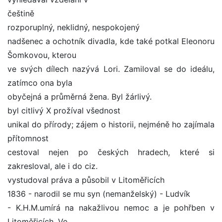
češtině
rozporuplný, neklidný, nespokojený
nadšenec a ochotník divadla, kde také potkal Eleonoru
Šomkovou, kterou
ve svých dílech nazývá Lori. Zamiloval se do ideálu,
zatímco ona byla
obyčejná a průměrná žena. Byl žárlivý.
byl citlivý X prožíval všednost
unikal do přírody; zájem o historii, nejméně ho zajímala
přítomnost
cestoval nejen po českých hradech, které si
zakresloval, ale i do ciz.
vystudoval práva a působil v Litoměřicích
1836 - narodil se mu syn (nemanželský) - Ludvík
- K.H.M.umírá na nakažlivou nemoc a je pohřben v
Litoměřicích. Ve