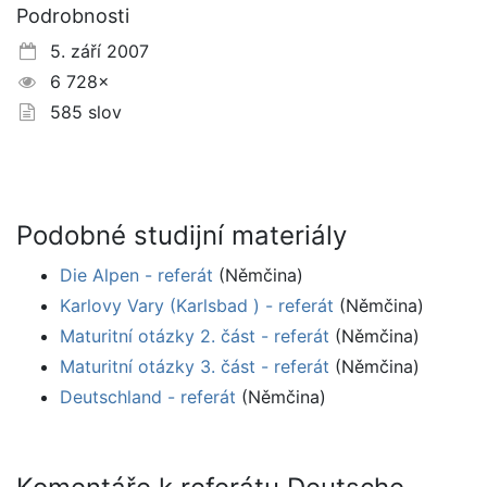
Podrobnosti
5. září 2007
6 728×
585 slov
Podobné studijní materiály
Die Alpen - referát
(Němčina)
Karlovy Vary (Karlsbad ) - referát
(Němčina)
Maturitní otázky 2. část - referát
(Němčina)
Maturitní otázky 3. část - referát
(Němčina)
Deutschland - referát
(Němčina)