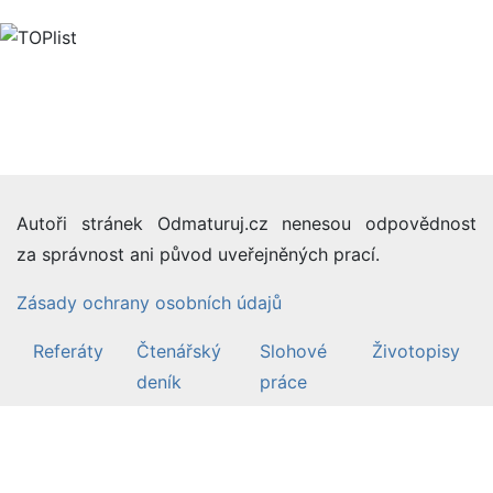
Autoři stránek Odmaturuj.cz nenesou odpovědnost
za správnost ani původ uveřejněných prací.
Zásady ochrany osobních údajů
Referáty
Čtenářský
Slohové
Životopisy
deník
práce
©2007-26 Odmaturuj.cz