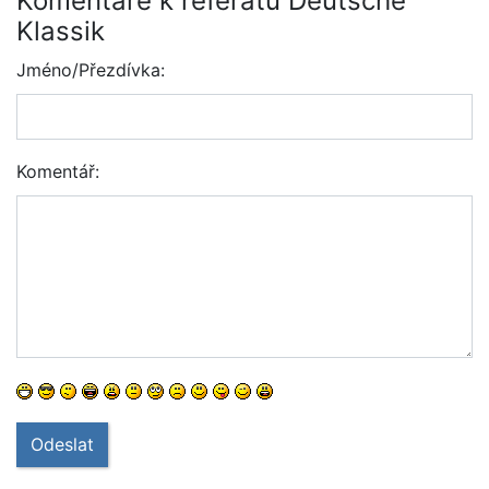
Komentáře k referátu Deutsche
Klassik
Jméno/Přezdívka:
Komentář:
Odeslat