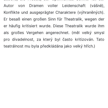
Autor von Dramen voller Leidenschaft (vášně),
Konflikte und ausgeprägter Charaktere (výhraněných).
Er besaß einen großen Sinn fűr Theatralik, wegen der
er häufig kritisiert wurde. Diese Theatralik wurde ihm
als großes Vergehen angerechnet. (měl velký smysl
pro divadelnost, za který byl často kritizován. Tato
teatrálnost mu byla předkládána jako velký hřích.)