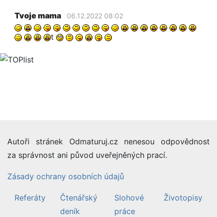
Tvoje mama
06.12.2022 08:02
t
Autoři stránek Odmaturuj.cz nenesou odpovědnost
za správnost ani původ uveřejněných prací.
Zásady ochrany osobních údajů
Referáty
Čtenářský
Slohové
Životopisy
deník
práce