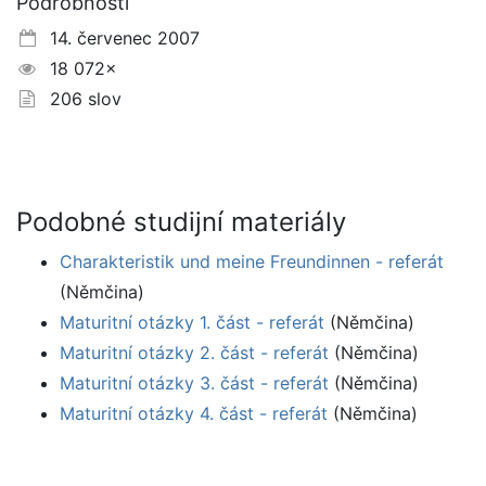
Podrobnosti
14. červenec 2007
18 072×
206 slov
Podobné studijní materiály
Charakteristik und meine Freundinnen - referát
(Němčina)
Maturitní otázky 1. část - referát
(Němčina)
Maturitní otázky 2. část - referát
(Němčina)
Maturitní otázky 3. část - referát
(Němčina)
Maturitní otázky 4. část - referát
(Němčina)