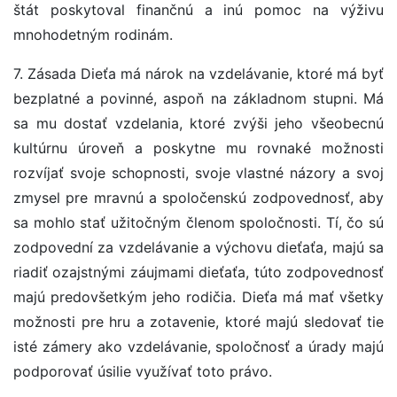
štát poskytoval finančnú a inú pomoc na výživu
mnohodetným rodinám.
7. Zásada Dieťa má nárok na vzdelávanie, ktoré má byť
bezplatné a povinné, aspoň na základnom stupni. Má
sa mu dostať vzdelania, ktoré zvýši jeho všeobecnú
kultúrnu úroveň a poskytne mu rovnaké možnosti
rozvíjať svoje schopnosti, svoje vlastné názory a svoj
zmysel pre mravnú a spoločenskú zodpovednosť, aby
sa mohlo stať užitočným členom spoločnosti. Tí, čo sú
zodpovední za vzdelávanie a výchovu dieťaťa, majú sa
riadiť ozajstnými záujmami dieťaťa, túto zodpovednosť
majú predovšetkým jeho rodičia. Dieťa má mať všetky
možnosti pre hru a zotavenie, ktoré majú sledovať tie
isté zámery ako vzdelávanie, spoločnosť a úrady majú
podporovať úsilie využívať toto právo.