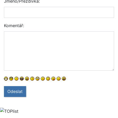
Jméno/Přezdívka:
Komentář:
Odeslat