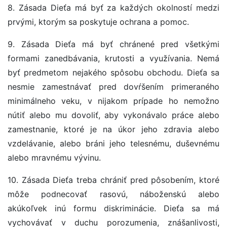
8. Zásada Dieťa má byť za každých okolností medzi
prvými, ktorým sa poskytuje ochrana a pomoc.
9. Zásada Dieťa má byť chránené pred všetkými
formami zanedbávania, krutosti a využívania. Nemá
byť predmetom nejakého spôsobu obchodu. Dieťa sa
nesmie zamestnávať pred dovŕšením primeraného
minimálneho veku, v nijakom prípade ho nemožno
nútiť alebo mu dovoliť, aby vykonávalo práce alebo
zamestnanie, ktoré je na úkor jeho zdravia alebo
vzdelávanie, alebo bráni jeho telesnému, duševnému
alebo mravnému vývinu.
10. Zásada Dieťa treba chrániť pred pôsobením, ktoré
môže podnecovať rasovú, náboženskú alebo
akúkoľvek inú formu diskriminácie. Dieťa sa má
vychovávať v duchu porozumenia, znášanlivosti,