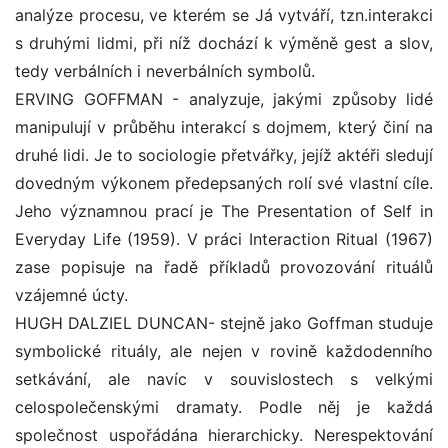
analýze procesu, ve kterém se Já vytváří, tzn.interakci
s druhými lidmi, při níž dochází k výměně gest a slov,
tedy verbálních i neverbálních symbolů.
ERVING GOFFMAN - analyzuje, jakými způsoby lidé
manipulují v průběhu interakcí s dojmem, který činí na
druhé lidi. Je to sociologie přetvářky, jejíž aktéři sledují
dovedným výkonem předepsaných rolí své vlastní cíle.
Jeho významnou prací je The Presentation of Self in
Everyday Life (1959). V práci Interaction Ritual (1967)
zase popisuje na řadě příkladů provozování rituálů
vzájemné úcty.
HUGH DALZIEL DUNCAN- stejně jako Goffman studuje
symbolické rituály, ale nejen v rovině každodenního
setkávání, ale navíc v souvislostech s velkými
celospolečenskými dramaty. Podle něj je každá
společnost uspořádána hierarchicky. Nerespektování