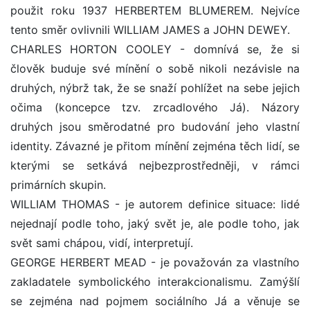
použit roku 1937 HERBERTEM BLUMEREM. Nejvíce
tento směr ovlivnili WILLIAM JAMES a JOHN DEWEY.
CHARLES HORTON COOLEY - domnívá se, že si
člověk buduje své mínění o sobě nikoli nezávisle na
druhých, nýbrž tak, že se snaží pohlížet na sebe jejich
očima (koncepce tzv. zrcadlového Já). Názory
druhých jsou směrodatné pro budování jeho vlastní
identity. Závazné je přitom mínění zejména těch lidí, se
kterými se setkává nejbezprostředněji, v rámci
primárních skupin.
WILLIAM THOMAS - je autorem definice situace: lidé
nejednají podle toho, jaký svět je, ale podle toho, jak
svět sami chápou, vidí, interpretují.
GEORGE HERBERT MEAD - je považován za vlastního
zakladatele symbolického interakcionalismu. Zamýšlí
se zejména nad pojmem sociálního Já a věnuje se