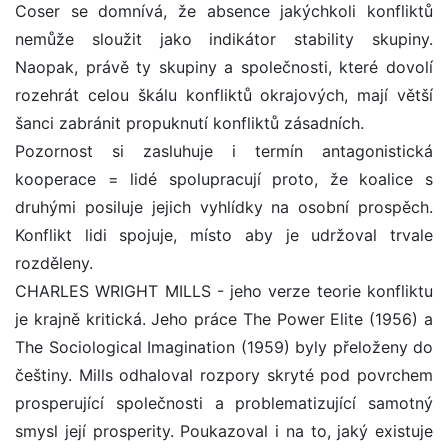
Coser se domnívá, že absence jakýchkoli konfliktů
nemůže sloužit jako indikátor stability skupiny.
Naopak, právě ty skupiny a společnosti, které dovolí
rozehrát celou škálu konfliktů okrajových, mají větší
šanci zabránit propuknutí konfliktů zásadních.
Pozornost si zasluhuje i termín antagonistická
kooperace = lidé spolupracují proto, že koalice s
druhými posiluje jejich vyhlídky na osobní prospěch.
Konflikt lidi spojuje, místo aby je udržoval trvale
rozděleny.
CHARLES WRIGHT MILLS - jeho verze teorie konfliktu
je krajně kritická. Jeho práce The Power Elite (1956) a
The Sociological Imagination (1959) byly přeloženy do
češtiny. Mills odhaloval rozpory skryté pod povrchem
prosperující společnosti a problematizující samotný
smysl její prosperity. Poukazoval i na to, jaký existuje