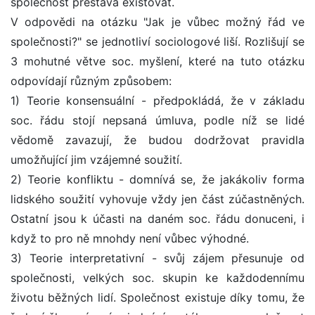
společnost přestává existovat.
V odpovědi na otázku "Jak je vůbec možný řád ve
společnosti?" se jednotliví sociologové liší. Rozlišují se
3 mohutné větve soc. myšlení, které na tuto otázku
odpovídají různým způsobem:
1) Teorie konsensuální - předpokládá, že v základu
soc. řádu stojí nepsaná úmluva, podle níž se lidé
vědomě zavazují, že budou dodržovat pravidla
umožňující jim vzájemné soužití.
2) Teorie konfliktu - domnívá se, že jakákoliv forma
lidského soužití vyhovuje vždy jen část zúčastněných.
Ostatní jsou k účasti na daném soc. řádu donuceni, i
když to pro ně mnohdy není vůbec výhodné.
3) Teorie interpretativní - svůj zájem přesunuje od
společnosti, velkých soc. skupin ke každodennímu
životu běžných lidí. Společnost existuje díky tomu, že