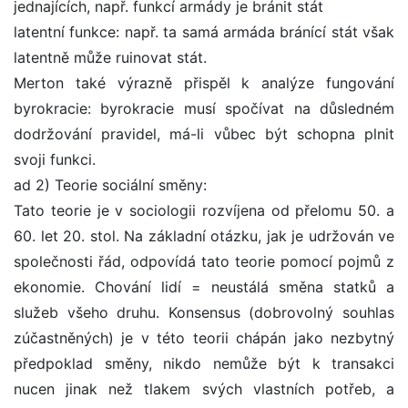
jednajících, např. funkcí armády je bránit stát
latentní funkce: např. ta samá armáda bránící stát však
latentně může ruinovat stát.
Merton také výrazně přispěl k analýze fungování
byrokracie: byrokracie musí spočívat na důsledném
dodržování pravidel, má-li vůbec být schopna plnit
svoji funkci.
ad 2) Teorie sociální směny:
Tato teorie je v sociologii rozvíjena od přelomu 50. a
60. let 20. stol. Na základní otázku, jak je udržován ve
společnosti řád, odpovídá tato teorie pomocí pojmů z
ekonomie. Chování lidí = neustálá směna statků a
služeb všeho druhu. Konsensus (dobrovolný souhlas
zúčastněných) je v této teorii chápán jako nezbytný
předpoklad směny, nikdo nemůže být k transakci
nucen jinak než tlakem svých vlastních potřeb, a