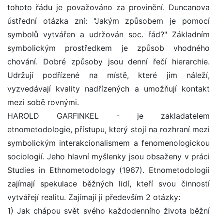
tohoto řádu je považováno za provinění. Duncanova
ústřední otázka zní: "Jakým způsobem je pomocí
symbolů vytvářen a udržován soc. řád?" Základním
symbolickým prostředkem je způsob vhodného
chování. Dobré způsoby jsou denní řečí hierarchie.
Udržují podřízené na místě, které jim náleží,
vyzvedávají kvality nadřízených a umožňují kontakt
mezi sobě rovnými.
HAROLD GARFINKEL - je zakladatelem
etnometodologie, přístupu, který stojí na rozhraní mezi
symbolickým interakcionalismem a fenomenologickou
sociologií. Jeho hlavní myšlenky jsou obsaženy v práci
Studies in Ethnometodology (1967). Etnometodologii
zajímají spekulace běžných lidí, kteří svou činností
vytvářejí realitu. Zajímají ji především 2 otázky:
1) Jak chápou svět svého každodenního života běžní