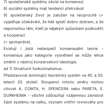
7) společenské systémy závisí na konsensu)
8) sociální systémy mají tendenci přetrvávat
9) společenský život je založen na reciprocitě (=
vyjadřuje očekávání, že lidé splatí dobro dobrem, a že
nepomohou těm, kteří je nějakým způsobem poškodili)
a kooperaci
(= spolupráce).
Existují i jistá nebezpečí konsensuální teorie -
konsensus jako kategorie vysvětlení se může lehce
změnit v nástroj konzervativní ideologie.
ad 1) Strukturní funkcionalismus:
Představoval dominující teoretický systém ve 40. a 50.
letech 20. století. Stoupenci tohoto směru mohou
citovat A. COMTA, H. SPENCERA nebo PARETA, E.
DURKHEIMA - všichni zdůrazňují vzájemnou závislost
části systému na celku, význam vnitřní rovnováhy pro