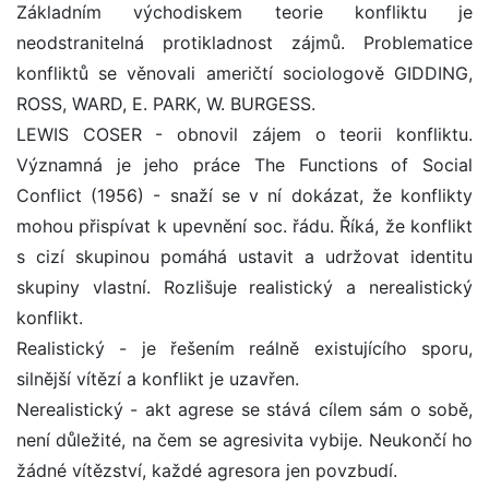
Základním východiskem teorie konfliktu je
neodstranitelná protikladnost zájmů. Problematice
konfliktů se věnovali američtí sociologově GIDDING,
ROSS, WARD, E. PARK, W. BURGESS.
LEWIS COSER - obnovil zájem o teorii konfliktu.
Významná je jeho práce The Functions of Social
Conflict (1956) - snaží se v ní dokázat, že konflikty
mohou přispívat k upevnění soc. řádu. Říká, že konflikt
s cizí skupinou pomáhá ustavit a udržovat identitu
skupiny vlastní. Rozlišuje realistický a nerealistický
konflikt.
Realistický - je řešením reálně existujícího sporu,
silnější vítězí a konflikt je uzavřen.
Nerealistický - akt agrese se stává cílem sám o sobě,
není důležité, na čem se agresivita vybije. Neukončí ho
žádné vítězství, každé agresora jen povzbudí.