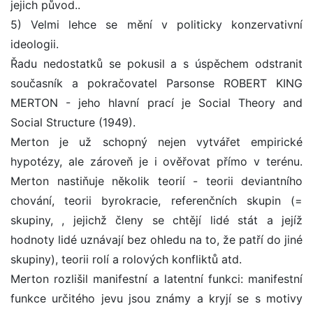
jejich původ..
5) Velmi lehce se mění v politicky konzervativní
ideologii.
Řadu nedostatků se pokusil a s úspěchem odstranit
současník a pokračovatel Parsonse ROBERT KING
MERTON - jeho hlavní prací je Social Theory and
Social Structure (1949).
Merton je už schopný nejen vytvářet empirické
hypotézy, ale zároveň je i ověřovat přímo v terénu.
Merton nastiňuje několik teorií - teorii deviantního
chování, teorii byrokracie, referenčních skupin (=
skupiny, , jejichž členy se chtějí lidé stát a jejíž
hodnoty lidé uznávají bez ohledu na to, že patří do jiné
skupiny), teorii rolí a rolových konfliktů atd.
Merton rozlišil manifestní a latentní funkci: manifestní
funkce určitého jevu jsou známy a kryjí se s motivy