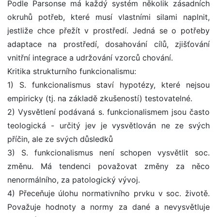
Podle Parsonse má každý systém několik zásadních
okruhů potřeb, které musí vlastními silami naplnit,
jestliže chce přežít v prostředí. Jedná se o potřeby
adaptace na prostředí, dosahování cílů, zjišťování
vnitřní integrace a udržování vzorců chování.
Kritika strukturního funkcionalismu:
1) S. funkcionalismus staví hypotézy, které nejsou
empiricky (tj. na základě zkušeností) testovatelné.
2) Vysvětlení podávaná s. funkcionalismem jsou často
teologická - určitý jev je vysvětlován ne ze svých
příčin, ale ze svých důsledků
3) S. funkcionalismus není schopen vysvětlit soc.
změnu. Má tendenci považovat změny za něco
nenormálního, za patologický vývoj.
4) Přeceňuje úlohu normativního prvku v soc. životě.
Považuje hodnoty a normy za dané a nevysvětluje