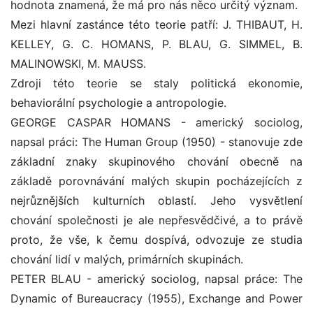
hodnota znamená, že má pro nás něco určitý význam.
Mezi hlavní zastánce této teorie patří: J. THIBAUT, H.
KELLEY, G. C. HOMANS, P. BLAU, G. SIMMEL, B.
MALINOWSKI, M. MAUSS.
Zdroji této teorie se staly politická ekonomie,
behaviorální psychologie a antropologie.
GEORGE CASPAR HOMANS - americký sociolog,
napsal práci: The Human Group (1950) - stanovuje zde
základní znaky skupinového chování obecně na
základě porovnávání malých skupin pocházejících z
nejrůznějších kulturních oblastí. Jeho vysvětlení
chování společnosti je ale nepřesvědčivé, a to právě
proto, že vše, k čemu dospívá, odvozuje ze studia
chování lidí v malých, primárních skupinách.
PETER BLAU - americký sociolog, napsal práce: The
Dynamic of Bureaucracy (1955), Exchange and Power