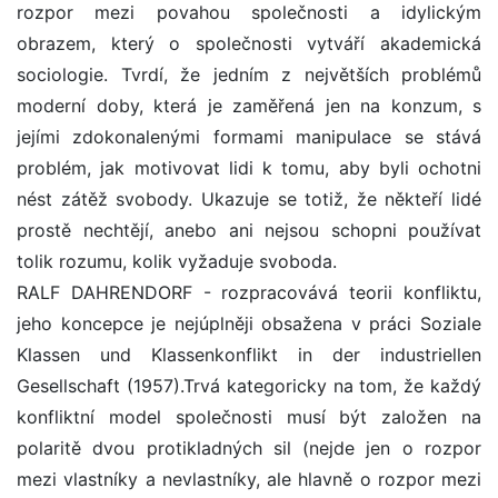
rozpor mezi povahou společnosti a idylickým
obrazem, který o společnosti vytváří akademická
sociologie. Tvrdí, že jedním z největších problémů
moderní doby, která je zaměřená jen na konzum, s
jejími zdokonalenými formami manipulace se stává
problém, jak motivovat lidi k tomu, aby byli ochotni
nést zátěž svobody. Ukazuje se totiž, že někteří lidé
prostě nechtějí, anebo ani nejsou schopni používat
tolik rozumu, kolik vyžaduje svoboda.
RALF DAHRENDORF - rozpracovává teorii konfliktu,
jeho koncepce je nejúplněji obsažena v práci Soziale
Klassen und Klassenkonflikt in der industriellen
Gesellschaft (1957).Trvá kategoricky na tom, že každý
konfliktní model společnosti musí být založen na
polaritě dvou protikladných sil (nejde jen o rozpor
mezi vlastníky a nevlastníky, ale hlavně o rozpor mezi