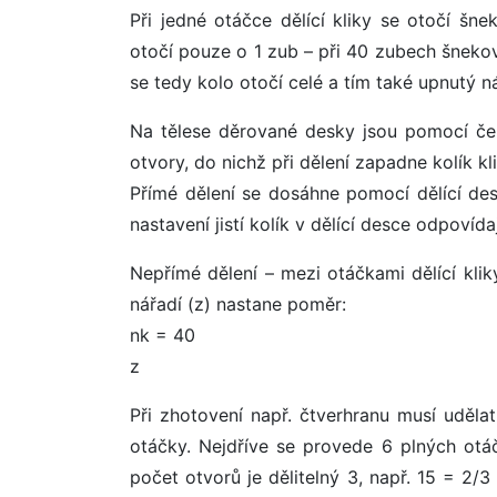
Při jedné otáčce dělící kliky se otočí šn
otočí pouze o 1 zub – při 40 zubech šnekov
se tedy kolo otočí celé a tím také upnutý ná
Na tělese děrované desky jsou pomocí če
otvory, do nichž při dělení zapadne kolík kli
Přímé dělení se dosáhne pomocí dělící desk
nastavení jistí kolík v dělící desce odpovíd
Nepřímé dělení – mezi otáčkami dělící kl
nářadí (z) nastane poměr:
nk = 40
z
Při zhotovení např. čtverhranu musí uděla
otáčky. Nejdříve se provede 6 plných otáč
počet otvorů je dělitelný 3, např. 15 = 2/3 