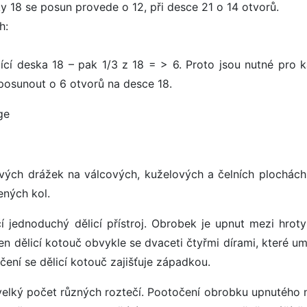
y 18 se posun provede o 12, při desce 21 o 14 otvorů.
h:
lící deska 18 – pak 1/3 z 18 = > 6. Proto jsou nutné pro 
 posunout o 6 otvorů na desce 18.
ge
vých drážek na válcových, kuželových a čelních plochách,
ených kol.
í jednoduchý dělicí přístroj. Obrobek je upnut mezi hroty 
en dělicí kotouč obvykle se dvaceti čtyřmi dírami, které u
táčení se dělicí kotouč zajišťuje západkou.
elký počet různých roztečí. Pootočení obrobku upnutého n