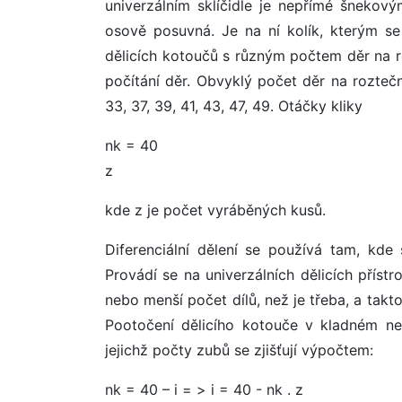
univerzálním sklíčidle je nepřímé šnekový
osově posuvná. Je na ní kolík, kterým se 
dělicích kotoučů s různým počtem děr na r
počítání děr. Obvyklý počet děr na roztečnýc
33, 37, 39, 41, 43, 47, 49. Otáčky kliky
nk = 40
z
kde z je počet vyráběných kusů.
Diferenciální dělení se používá tam, kde 
Provádí se na univerzálních dělicích přístro
nebo menší počet dílů, než je třeba, a takt
Pootočení dělicího kotouče v kladném n
jejichž počty zubů se zjišťují výpočtem:
nk = 40 – i = > i = 40 - nk . z