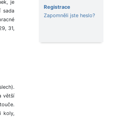
ek, je
Registrace
í sada
Zapomněli jste heslo?
pracné
29, 31,
lech).
a větší
otouče.
 koly,