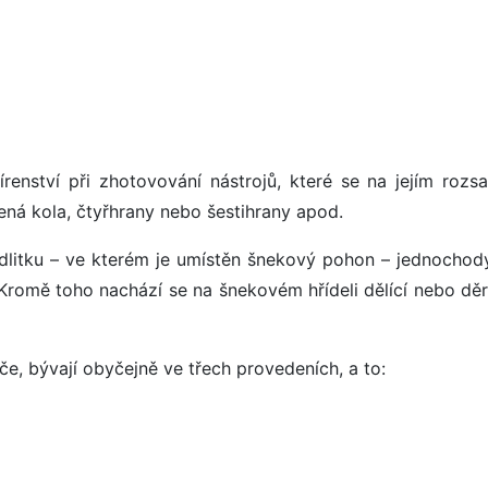
jírenství při zhotovování nástrojů, které se na jejím rozsa
ená kola, čtyřhrany nebo šestihrany apod.
 odlitku – ve kterém je umístěn šnekový pohon – jednochod
Kromě toho nachází se na šnekovém hřídeli dělící nebo dě
e, bývají obyčejně ve třech provedeních, a to: