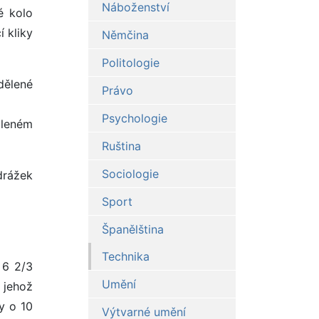
Náboženství
é kolo
 kliky
Němčina
Politologie
dělené
Právo
Psychologie
oleném
Ruština
Sociologie
drážek
Sport
Španělština
Technika
 6 2/3
Umění
 jehož
dy o 10
Výtvarné umění