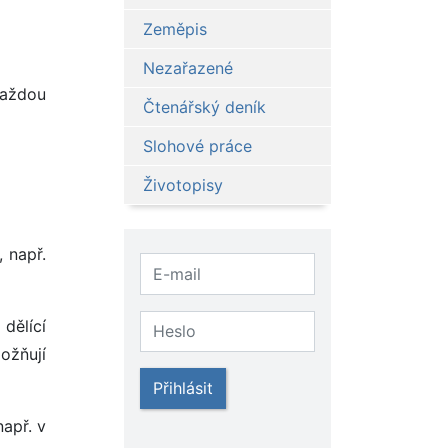
Zeměpis
Nezařazené
každou
Čtenářský deník
Slohové práce
Životopisy
 např.
dělící
možňují
Přihlásit
apř. v