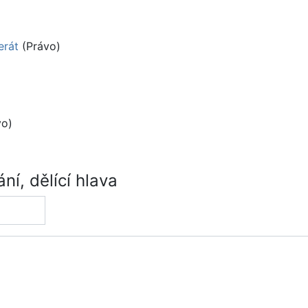
erát
(Právo)
vo)
í, dělící hlava