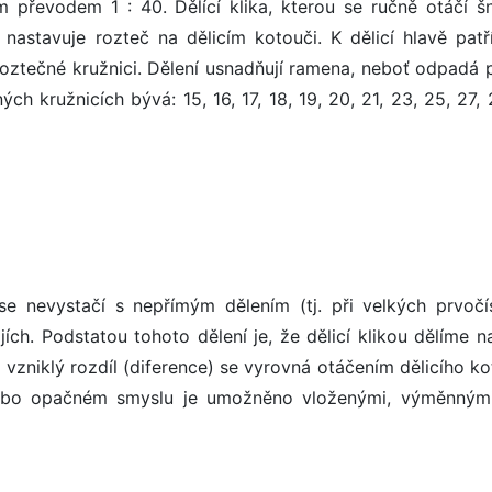
m převodem 1 : 40. Dělící klika, kterou se ručně otáčí šn
nastavuje rozteč na dělicím kotouči. K dělicí hlavě patř
oztečné kružnici. Dělení usnadňují ramena, neboť odpadá 
h kružnicích bývá: 15, 16, 17, 18, 19, 20, 21, 23, 25, 27, 
se nevystačí s nepřímým dělením (tj. při velkých prvočís
jích. Podstatou tohoto dělení je, že dělicí klikou dělíme n
o vzniklý rozdíl (diference) se vyrovná otáčením dělicího k
ebo opačném smyslu je umožněno vloženými, výměnnými