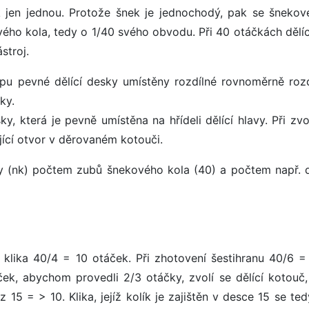
ek jen jednou. Protože šnek je jednochodý, pak se šnekov
ého kola, tedy o 1/40 svého obvodu. Při 40 otáčkách dělící
stroj.
pu pevné dělící desky umístěny rozdílné rovnoměrně roz
ky.
y, která je pevně umístěna na hřídeli dělící hlavy. Při zv
ající otvor v děrovaném kotouči.
iky (nk) počtem zubů šnekového kola (40) a počtem např. 
t klika 40/4 = 10 otáček. Při zhotovení šestihranu 40/6 =
ek, abychom provedli 2/3 otáčky, zvolí se dělící kotouč,
z 15 = > 10. Klika, jejíž kolík je zajištěn v desce 15 se te