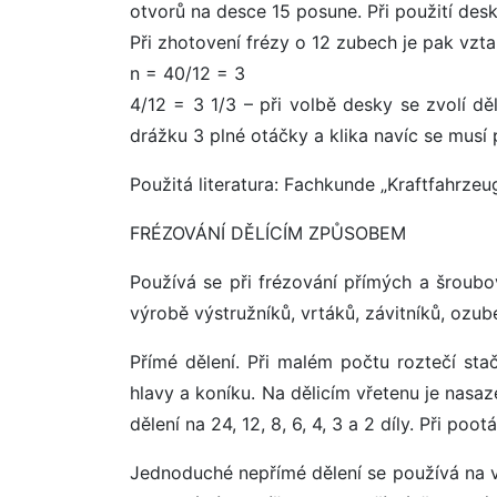
otvorů na desce 15 posune. Při použití desk
Při zhotovení frézy o 12 zubech je pak vzta
n = 40/12 = 3
4/12 = 3 1/3 – při volbě desky se zvolí dě
drážku 3 plné otáčky a klika navíc se musí
Použitá literatura: Fachkunde „Kraftfahrzeu
FRÉZOVÁNÍ DĚLÍCÍM ZPŮSOBEM
Používá se při frézování přímých a šroubo
výrobě výstružníků, vrtáků, závitníků, ozub
Přímé dělení. Při malém počtu roztečí stač
hlavy a koníku. Na dělicím vřetenu je nasaz
dělení na 24, 12, 8, 6, 4, 3 a 2 díly. Při poo
Jednoduché nepřímé dělení se používá na v