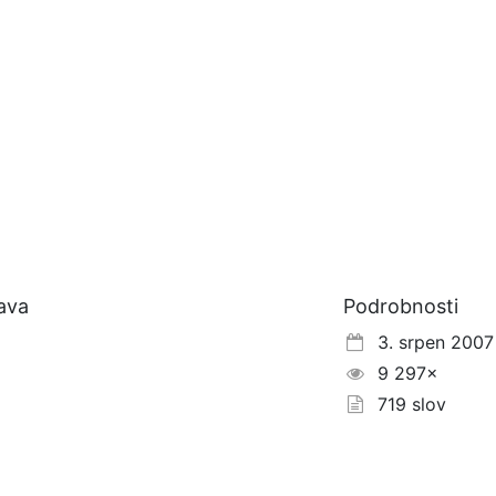
lava
Podrobnosti
3. srpen 2007
9 297×
719 slov