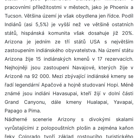
pracovními příležitostmi v městech, jako je Phoenix a
Tucson. Většina území je však obydlena jen řídce. Podíl
Indiánů (asi 5,5%) je vyšší než ve většině ostatních
států, hispánská komunita však dosahuje již 20%.
Arizona je jedním ze tří států USA s největším
zastoupením indiánského obyvatelstva. Na území státu
Arizona žije 15 indiánských kmenů v 17 rezervacích.
Nejhojněji jsou zastoupeni Navajové, kterých žije v
Arizoně na 92 000. Mezi zbývající indiánské kmeny se
řadí legendární Apačové a hojně studovaní Hopi. Méně
známé jsou indiáni Havasupai, kteří žijí v dolní části
Grand Canyonu, dále kmeny Hualapai, Yavapai,
Papago a Pima.
Nádherné scenerie Arizony s divokými skalami
vyrůstajícími z polopouštních plošin a zejména kaňon
řeky Colorado tvoří základ rostoucího turistického