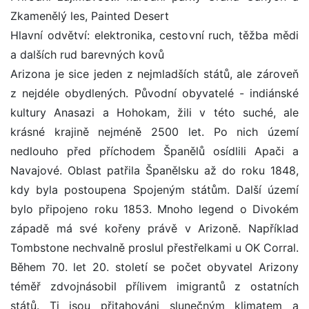
Zkamenělý les, Painted Desert
Hlavní odvětví: elektronika, cestovní ruch, těžba mědi
a dalších rud barevných kovů
Arizona je sice jeden z nejmladších států, ale zároveň
z nejdéle obydlených. Původní obyvatelé - indiánské
kultury Anasazi a Hohokam, žili v této suché, ale
krásné krajině nejméně 2500 let. Po nich území
nedlouho před příchodem Španělů osídlili Apači a
Navajové. Oblast patřila Španělsku až do roku 1848,
kdy byla postoupena Spojeným státům. Další území
bylo připojeno roku 1853. Mnoho legend o Divokém
západě má své kořeny právě v Arizoně. Například
Tombstone nechvalně proslul přestřelkami u OK Corral.
Během 70. let 20. století se počet obyvatel Arizony
téměř zdvojnásobil přílivem imigrantů z ostatních
států. Ti jsou přitahováni slunečným klimatem a