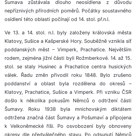
Šumava zůstávala dlouho neosídlena z důvodu
nepříznivých přírodních poměrů. Počátky soustavného
osídlení této oblasti počínají od 14. stol. př.n.l.
Ve 13. a 14. stol. n.l. byly založeny královská města
Klatovy, Sušice a Kašperské Hory. Souběžně vznikla síť
poddanských měst – Vimperk, Prachatice. Největším
rodem, zejména jižní části byli Rožmberkové. 14. až 15.
stol. se staly Husinec a Prachatice centra husických
válek. Řadu změn přivodil roku 1848. Bylo zrušeno
poddanství a oblast byla rozdělena do okresů –
Klatovy, Prachatice, Sušice a Vimperk. Při vzniku ČSR
došlo k několika pokusům Němců o odtržení části
Šumavy. Roku 1938 byla mnichovským diktátem
odtržena značná část Šumavy a Pošumaví a připojena
k Velkoněmecké říši. Po osvobození byly obnoveny
okresy dle předválečného stavu. Po odsunutí Němců