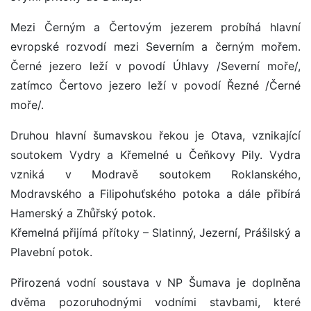
Mezi Černým a Čertovým jezerem probíhá hlavní
evropské rozvodí mezi Severním a černým mořem.
Černé jezero leží v povodí Úhlavy /Severní moře/,
zatímco Čertovo jezero leží v povodí Řezné /Černé
moře/.
Druhou hlavní šumavskou řekou je Otava, vznikající
soutokem Vydry a Křemelné u Čeňkovy Pily. Vydra
vzniká v Modravě soutokem Roklanského,
Modravského a Filipohuťského potoka a dále přibírá
Hamerský a Zhůřský potok.
Křemelná přijímá přítoky – Slatinný, Jezerní, Prášilský a
Plavební potok.
Přirozená vodní soustava v NP Šumava je doplněna
dvěma pozoruhodnými vodními stavbami, které