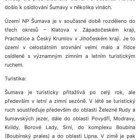
došlo k osidlování Šumavy v několika vlnách.
Území NP Šumava je v současné době rozděleno do
třech okresů – Klatova v Západočeském kraji,
Prachatice a Český Krumlov v Jihočeském kraji. Je to
území v celostátním srovnání velmi málo a řídce
osídlené s významným zimním a letním turistickým
ruchem.
Turistika:
Šumava je turisticky přitažlivá po celý rok, ale
především v letní a zimní sezóně. V létě se turistický
ruch soustřeďuje především do oblasti Železné Rudy a
šumavských jezer, dále do oblasti Povydří, Modravy,
Kvildy, Borové Lady, Srní, do komplexu Boubína
(Boubínský prales) a do oblasti Lipna. V zimě je pak