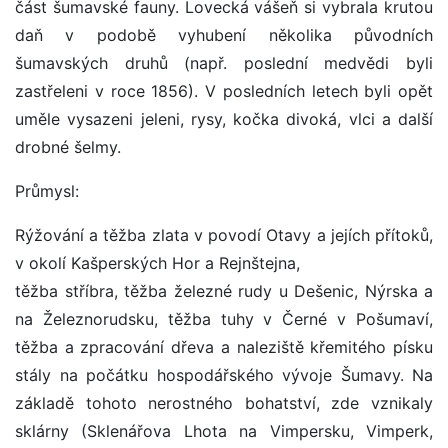
část šumavské fauny. Lovecká vášeň si vybrala krutou
daň v podobě vyhubení několika původních
šumavských druhů (např. poslední medvědi byli
zastřeleni v roce 1856). V posledních letech byli opět
uměle vysazeni jeleni, rysy, kočka divoká, vlci a další
drobné šelmy.
Průmysl:
Rýžování a těžba zlata v povodí Otavy a jejích přítoků,
v okolí Kašperských Hor a Rejnštejna,
těžba stříbra, těžba železné rudy u Dešenic, Nýrska a
na Železnorudsku, těžba tuhy v Černé v Pošumaví,
těžba a zpracování dřeva a naleziště křemitého písku
stály na počátku hospodářského vývoje Šumavy. Na
základě tohoto nerostného bohatství, zde vznikaly
sklárny (Sklenářova Lhota na Vimpersku, Vimperk,