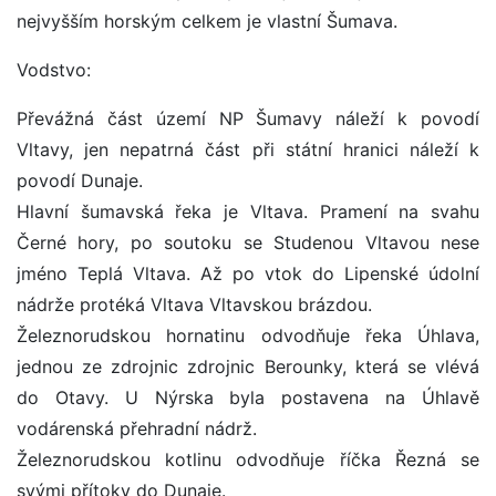
nejvyšším horským celkem je vlastní Šumava.
Vodstvo:
Převážná část území NP Šumavy náleží k povodí
Vltavy, jen nepatrná část při státní hranici náleží k
povodí Dunaje.
Hlavní šumavská řeka je Vltava. Pramení na svahu
Černé hory, po soutoku se Studenou Vltavou nese
jméno Teplá Vltava. Až po vtok do Lipenské údolní
nádrže protéká Vltava Vltavskou brázdou.
Železnorudskou hornatinu odvodňuje řeka Úhlava,
jednou ze zdrojnic zdrojnic Berounky, která se vlévá
do Otavy. U Nýrska byla postavena na Úhlavě
vodárenská přehradní nádrž.
Železnorudskou kotlinu odvodňuje říčka Řezná se
svými přítoky do Dunaje.