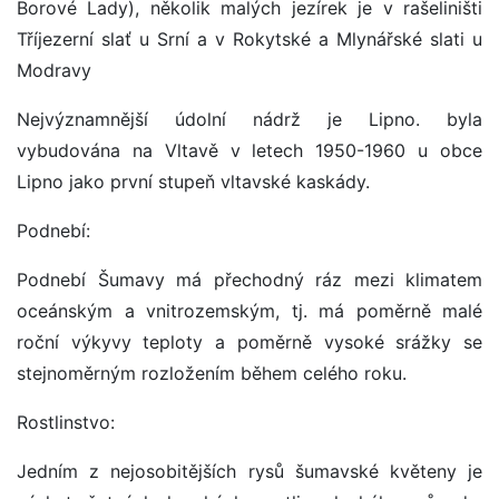
Borové Lady), několik malých jezírek je v rašeliništi
Tříjezerní slať u Srní a v Rokytské a Mlynářské slati u
Modravy
Nejvýznamnější údolní nádrž je Lipno. byla
vybudována na Vltavě v letech 1950-1960 u obce
Lipno jako první stupeň vltavské kaskády.
Podnebí:
Podnebí Šumavy má přechodný ráz mezi klimatem
oceánským a vnitrozemským, tj. má poměrně malé
roční výkyvy teploty a poměrně vysoké srážky se
stejnoměrným rozložením během celého roku.
Rostlinstvo:
Jedním z nejosobitějších rysů šumavské květeny je