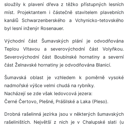
sloužily k plavení dřeva z těžko přístupných lesních
míst. Projektantem i částečně stavitelem plavebních
kanálů Schwarzenberského a Vchynicko-tetovského
byl lesní inženýr Rosenauer.
Východní část Šumavských plání je odvodňována
Teplou Vltavou a severovýchodní část Volyňkou.
Severovýchodní část Boubínské hornatiny a severní
část Želnavské hornatiny je odvodňována Blanicí.
Šumavská oblast je vzhledem k poměrně vysoké
nadmořské výšce velmi chudá na rybníky.
Nacházejí se zde však ledovcová jezera:
Černé Čertovo, Plešné, Prášilské a Laka (Pleso).
Drobná rašelinná jezírka jsou v některých šumavských
rašeliništích. Největší z nich je v Chalupské slati (u