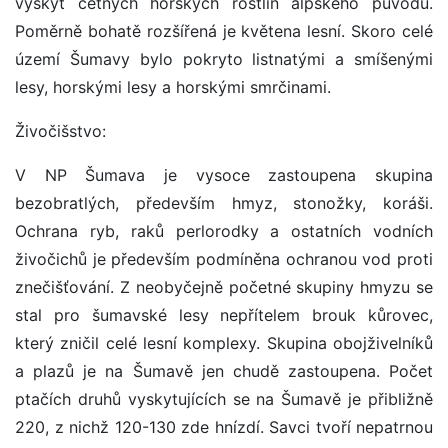
výskyt četných horských rostlin alpského původu.
Poměrně bohatě rozšířená je květena lesní. Skoro celé
území Šumavy bylo pokryto listnatými a smíšenými
lesy, horskými lesy a horskými smrčinami.
Živočišstvo:
V NP Šumava je vysoce zastoupena skupina
bezobratlých, především hmyz, stonožky, koráši.
Ochrana ryb, raků perlorodky a ostatních vodních
živočichů je především podmíněna ochranou vod proti
znečišťování. Z neobyčejně početné skupiny hmyzu se
stal pro šumavské lesy nepřítelem brouk kůrovec,
který zničil celé lesní komplexy. Skupina obojživelníků
a plazů je na Šumavě jen chudě zastoupena. Počet
ptačích druhů vyskytujících se na Šumavě je přibližně
220, z nichž 120-130 zde hnízdí. Savci tvoří nepatrnou