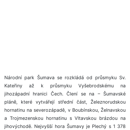
Národní park Šumava se rozkládá od průsmyku Sv.
Kateřiny až k průsmyku Vyšebrodskému na
jihozápadní hranici Čech. Člení se na – Šumavské
pláně, které vytvářejí střední část, Železnorudskou
hornatinu na severozápadě, v Boubínskou, Želnavskou
a Trojmezenskou hornatinu s Vltavskou brázdou na
jihovýchodě. Nejvyšší hora Šumavy je Plechý s 1 378