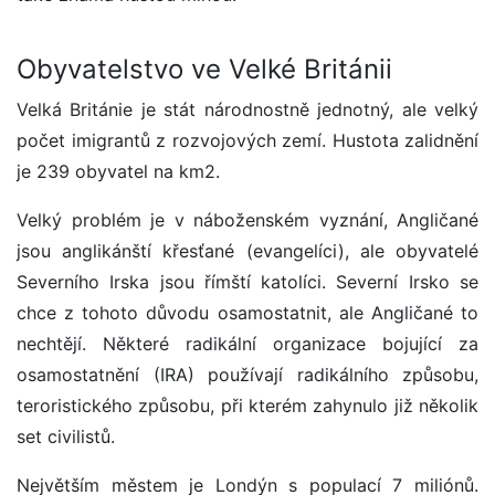
Obyvatelstvo ve Velké Británii
Velká Británie je stát národnostně jednotný, ale velký
počet imigrantů z rozvojových zemí. Hustota zalidnění
je 239 obyvatel na km2.
Velký problém je v náboženském vyznání, Angličané
jsou anglikánští křesťané (evangelíci), ale obyvatelé
Severního Irska jsou římští katolíci. Severní Irsko se
chce z tohoto důvodu osamostatnit, ale Angličané to
nechtějí. Některé radikální organizace bojující za
osamostatnění (IRA) používají radikálního způsobu,
teroristického způsobu, při kterém zahynulo již několik
set civilistů.
Největším městem je Londýn s populací 7 miliónů.