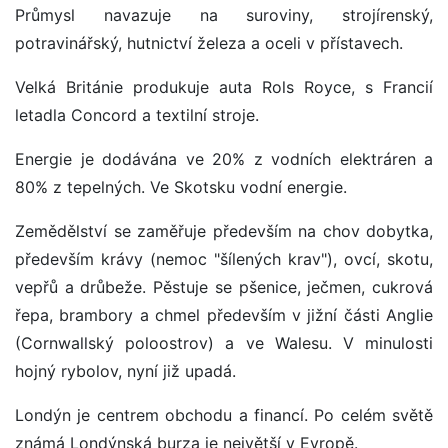
Průmysl navazuje na suroviny, strojírenský,
potravinářský, hutnictví železa a oceli v přístavech.
Velká Británie produkuje auta Rols Royce, s Francií
letadla Concord a textilní stroje.
Energie je dodávána ve 20% z vodních elektráren a
80% z tepelných. Ve Skotsku vodní energie.
Zemědělství se zaměřuje především na chov dobytka,
především krávy (nemoc "šílených krav"), ovcí, skotu,
vepřů a drůbeže. Pěstuje se pšenice, ječmen, cukrová
řepa, brambory a chmel především v jižní části Anglie
(Cornwallský poloostrov) a ve Walesu. V minulosti
hojný rybolov, nyní již upadá.
Londýn je centrem obchodu a financí. Po celém světě
známá Londýnská burza je největší v Evropě.