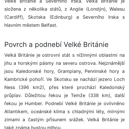
Velké Británie a Severního Irska. Velká Británie je
složena z několika států, z Anglie (Londýn), Walesu
(Cardiff), Skotska (Edinburg) a Severního Irska s
hlavním městem Belfast.
Povrch a podnebí Velké Británie
Velká Británie je ostrovní stát s nížinnými oblastmi na
jihu a horskými pásmy na severu ostrova. Nejznámější
jsou Kaledonské hory, Grampiany, Penninské hory a
Kambrické pohoří. Ve Skotsku se nachází jezero Loch
Ness (396 km2), přes které prochází Kaledonský
průplav. Důležitou řekou je Temže (338 km), další
řekou je Humber. Podnebí Velké Británie je ovlivněno
Atlantikem, oceánské klima s chladnými léty, mírnými
zimami a častým přísunem srážek. Velká Británie je
také známa hustou mlhou.