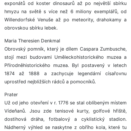
exponátů od koster dinosaurů až po největší sbírku
hmyzu na světě s více než 6 miliony exemplářů, od
Willendorfské Venuše až po meteority, drahokamy a
obrovskou sbírku lebek.
Maria Theresien Denkmal
Obrovský pomník, který je dílem Caspara Zumbusche,
stojí mezi budovami Uměleckohistorického muzea a
Přírodněhistorického muzea. Byl postavený v letech
1874 až 1888 a zachycuje legendární císařovnu
uprostřed nejbližších rádců a pomocníků.
Prater
Už od jeho otevření v r. 1776 se stal oblíbeným místem
Vídeňanů. Jsou zde tenisové kurty, golfové hřiště,
dostihová dráha, fotbalový a cyklistický stadion.
Nádherný výhled se naskytne z obřího kola, které tu