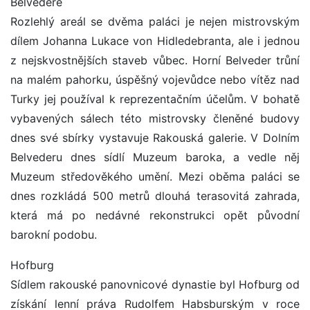
Belvedere
Rozlehlý areál se dvěma paláci je nejen mistrovským
dílem Johanna Lukace von Hidledebranta, ale i jednou
z nejskvostnějších staveb vůbec. Horní Belveder trůní
na malém pahorku, úspěšný vojevůdce nebo vítěz nad
Turky jej používal k reprezentačním účelům. V bohatě
vybavených sálech této mistrovsky členěné budovy
dnes své sbírky vystavuje Rakouská galerie. V Dolním
Belvederu dnes sídlí Muzeum baroka, a vedle něj
Muzeum středověkého umění. Mezi oběma paláci se
dnes rozkládá 500 metrů dlouhá terasovitá zahrada,
která má po nedávné rekonstrukci opět původní
barokní podobu.
Hofburg
Sídlem rakouské panovnicové dynastie byl Hofburg od
získání lenní práva Rudolfem Habsburským v roce