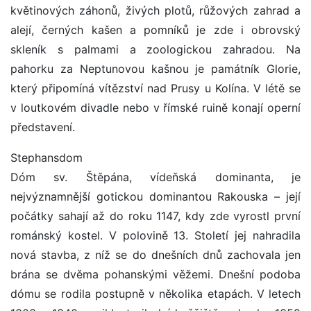
květinových záhonů, živých plotů, růžových zahrad a
alejí, černých kašen a pomníků je zde i obrovský
skleník s palmami a zoologickou zahradou. Na
pahorku za Neptunovou kašnou je památník Glorie,
který připomíná vítězství nad Prusy u Kolína. V létě se
v loutkovém divadle nebo v římské ruině konají operní
představení.
Stephansdom
Dóm sv. Štěpána, vídeňská dominanta, je
nejvýznamnější gotickou dominantou Rakouska – její
počátky sahají až do roku 1147, kdy zde vyrostl první
románský kostel. V polovině 13. Století jej nahradila
nová stavba, z níž se do dnešních dnů zachovala jen
brána se dvěma pohanskými věžemi. Dnešní podoba
dómu se rodila postupně v několika etapách. V letech