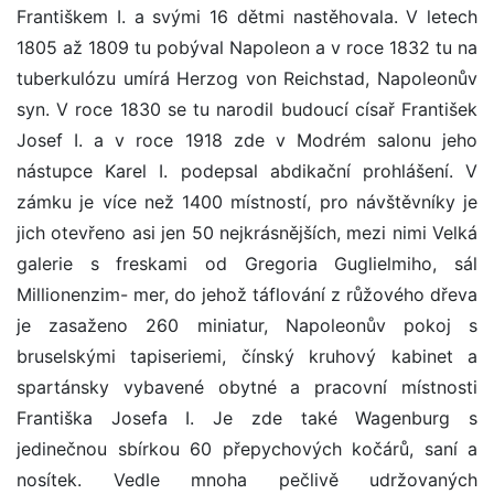
Františkem I. a svými 16 dětmi nastěhovala. V letech
1805 až 1809 tu pobýval Napoleon a v roce 1832 tu na
tuberkulózu umírá Herzog von Reichstad, Napoleonův
syn. V roce 1830 se tu narodil budoucí císař František
Josef I. a v roce 1918 zde v Modrém salonu jeho
nástupce Karel I. podepsal abdikační prohlášení. V
zámku je více než 1400 místností, pro návštěvníky je
jich otevřeno asi jen 50 nejkrásnějších, mezi nimi Velká
galerie s freskami od Gregoria Guglielmiho, sál
Millionenzim- mer, do jehož táflování z růžového dřeva
je zasaženo 260 miniatur, Napoleonův pokoj s
bruselskými tapiseriemi, čínský kruhový kabinet a
spartánsky vybavené obytné a pracovní místnosti
Františka Josefa I. Je zde také Wagenburg s
jedinečnou sbírkou 60 přepychových kočárů, saní a
nosítek. Vedle mnoha pečlivě udržovaných