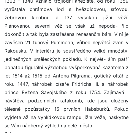
1303 – 1340 vzniklo trojlodní kněžiště, od roku 1359
vyrůstala chrámová loď s hvězdicovou, síťovou,
žebrovou klenbou a 137 vysokou jižní věží.
Plánovanou severní věž se však už nepoda- řilo
dokončit a tak byla zastřešena renesanční bání. V ní je
zavěšen 21 tunový Pummerin, vůbec největší zvon v
Rakousku. V interiéru je soustředěno velké množství
jedinečných uměleckých pokladů. K největ- ším patří
bohatou figurální výzdobou vyšperkovaná kazatelna z
let 1514 až 1515 od Antona Pilgrama, gotický oltář z
roku 1447, náhrobek císaře Fridricha III. a náhrobek
prince Evžena Savojského z roku 1754. Zajímavá i
návštěva podzemních katakomb, kde jsou uloženy
tělesné pozůstatky 15 prvních Habsburků. Pokud
vyjdete až na vyhlídkovou rampu jižní věže, naskytne
se Vám nádherný výhled na celé město.