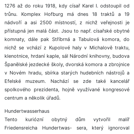
1276 až do roku 1918, kdy císař Karel I. odstoupil od
trůnu. Komplex Hofburg má dnes 18 traktů a 19
nádvoří a asi 2500 místností, z nichž veřejnosti je
přístupná jen malá část. Jsou to např. císařské obytné
komnaty, dále pak Stříbrná a Tabulová komora, do
nichž se vchází z Kupolové haly v Michalově traktu,
klenotnice, hrdaní kaple, sál Národní knihovny, budova
Španělské jezdecké školy, dvorská komora a zbrojnice
v Novém hradu, sbírka starých hudebních nástrojů a
Efelské muzeum. Nachází se zde také kancelář
spolkového prezidenta, hojně využívané kongresové
centrum a několik úřadů.
Hundertwasserhaus
Tento kuriózní obytný dům vytvořil malíř
Friedensreicha Hundertwas- sera, který ignoroval