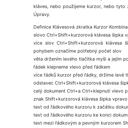
kláves, nebo použijeme kurzor, nebo tyto
Úpravy.
Definice Klávesová zkratka Kurzor Kombina
slovo Ctrl+Shift+kurzorová klávesa šipka 
více slov Ctrl+Shift+kurzorová klávesa 
pohybem označíme potřebný počet slov
věta držením levého tlačítka myši a jejím
řádek klepneme vlevo před řádkem
více řádků kurzor před řádky, držíme levé
odstavec Ctrl+Shift+kurzorová klávesa šip
celý dokument Ctrl+a Ctrl+klepnutí vlevo 
znak Shift+kurzorová klávesa šipka vpravo
text od řádkového kurzoru k začátku dok
text od řádkového kurzoru ke konci dokum
text mezi řádkovým a pevným kurzorem Shi