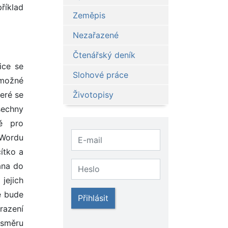
příklad
Zeměpis
Nezařazené
Čtenářský deník
ice se
Slohové práce
 možné
eré se
Životopisy
šechny
ně pro
 Wordu
ítko a
dána do
jejich
e bude
Přihlásit
razení
 směru