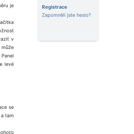
ěru je
Registrace
Zapomněli jste heslo?
ačítka
ožnost
azit v
l může
 Panel
e levé
ace se
 a tam
tohoto