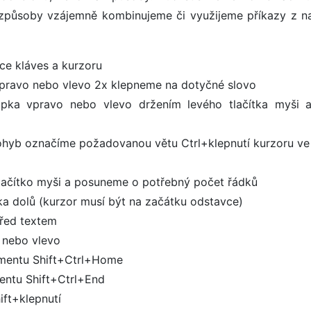
 způsoby vzájemně kombinujeme či využijeme příkazy z n
ce kláves a kurzoru
vpravo nebo vlevo 2x klepneme na dotyčné slovo
šipka vpravo nebo vlevo držením levého tlačítka myši a
 pohyb označíme požadovanou větu Ctrl+klepnutí kurzoru ve
 tlačítko myši a posuneme o potřebný počet řádků
ka dolů (kurzor musí být na začátku odstavce)
před textem
 nebo vlevo
umentu Shift+Ctrl+Home
entu Shift+Ctrl+End
ft+klepnutí