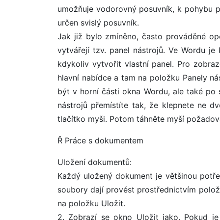
umožňuje vodorovný posuvník, k pohybu po
určen svislý posuvník.
Jak již bylo zmíněno, často prováděné oper
vytvářejí tzv. panel nástrojů. Ve Wordu je
kdykoliv vytvořit vlastní panel. Pro zobra
hlavní nabídce a tam na položku Panely nás
být v horní části okna Wordu, ale také po
nástrojů přemístíte tak, že klepnete ne dv
tlačítko myši. Potom táhněte myší požad
Ř Práce s dokumentem
Uložení dokumentů:
Každý uložený dokument je většinou potře
soubory dají provést prostřednictvím polož
na položku Uložit.
2. Zobrazí se okno Uložit jako. Pokud je