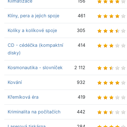
Klimatizace
156
Klíny, pera a jejich spoje
461
Kolíky a kolíkové spoje
305
CD - cédéčka (kompaktní
414
disky)
Kosmonautika - slovníček
2 112
Kování
932
Křemíková éra
419
Kriminalita na počítačích
442
Laserová tiskárna
284