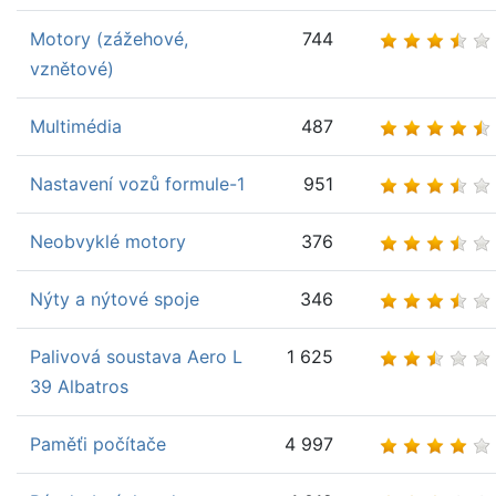
Motory (zážehové,
744
vznětové)
Multimédia
487
Nastavení vozů formule-1
951
Neobvyklé motory
376
Nýty a nýtové spoje
346
Palivová soustava Aero L
1 625
39 Albatros
Paměťi počítače
4 997