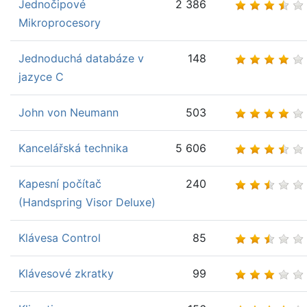
Jednočipové
2 386
Mikroprocesory
Jednoduchá databáze v
148
jazyce C
John von Neumann
503
Kancelářská technika
5 606
Kapesní počítač
240
(Handspring Visor Deluxe)
Klávesa Control
85
Klávesové zkratky
99