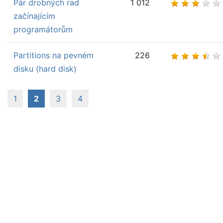
Pár drobných rad
1 012
začínajícím
programátorům
Partitions na pevném
226
disku (hard disk)
(aktuální)
1
2
3
4