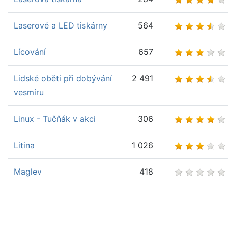
Laserové a LED tiskárny
564
Lícování
657
Lidské oběti při dobývání
2 491
vesmíru
Linux - Tučňák v akci
306
Litina
1 026
Maglev
418