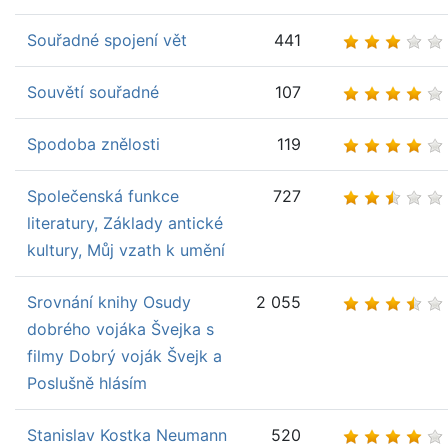
Souřadné spojení vět
441
Souvětí souřadné
107
Spodoba znělosti
119
Společenská funkce
727
literatury, Základy antické
kultury, Můj vzath k umění
Srovnání knihy Osudy
2 055
dobrého vojáka Švejka s
filmy Dobrý voják Švejk a
Poslušně hlásím
Stanislav Kostka Neumann
520