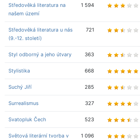
Středověká literatura na
1 594
našem území
Středověká literatura u nás
721
(9.-12. století)
Styl odborný a jeho útvary
363
Stylistika
668
Suchý Jiří
285
Surrealismus
327
Svatopluk Čech
523
Světová literární tvorba v
1 096