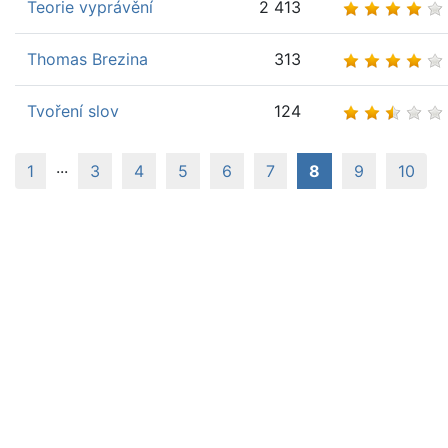
Teorie vyprávění
2 413
Thomas Brezina
313
Tvoření slov
124
...
(aktuální)
1
3
4
5
6
7
8
9
10