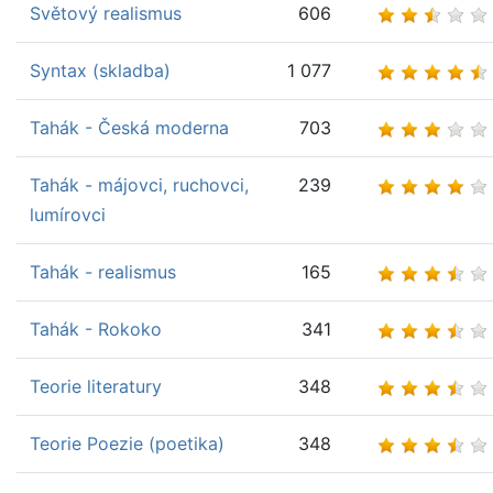
Světový realismus
606
Syntax (skladba)
1 077
Tahák - Česká moderna
703
Tahák - májovci, ruchovci,
239
lumírovci
Tahák - realismus
165
Tahák - Rokoko
341
Teorie literatury
348
Teorie Poezie (poetika)
348