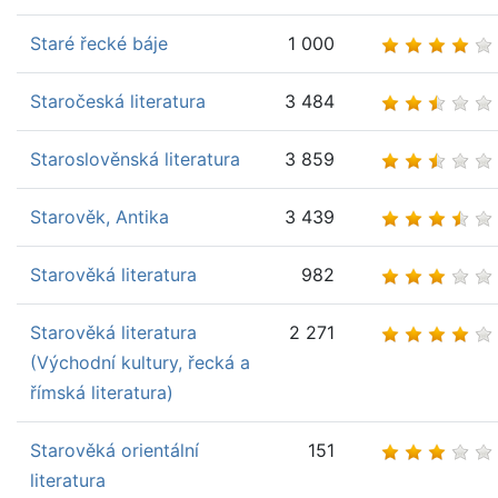
Staré řecké báje
1 000
Staročeská literatura
3 484
Staroslověnská literatura
3 859
Starověk, Antika
3 439
Starověká literatura
982
Starověká literatura
2 271
(Východní kultury, řecká a
římská literatura)
Starověká orientální
151
literatura