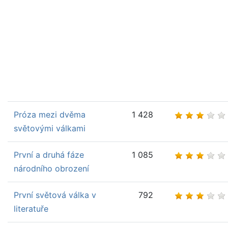
Próza mezi dvěma
1 428
světovými válkami
První a druhá fáze
1 085
národního obrození
První světová válka v
792
literatuře