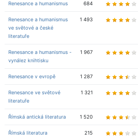
Renesance a humanismus
684
Renesance a humanismus
1 493
ve světové a české
literatuře
Renesance a humanismus -
1 967
vynález knihtisku
Renesance v evropě
1 287
Renesance ve světové
1 321
literatuře
Římská antická literatura
1 520
Římská literatura
215