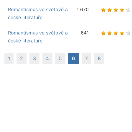
Romantismus ve světové a
1 670
české literatuře
Romantismus ve světové a
641
české literatuře
(aktuální)
1
2
3
4
5
6
7
8