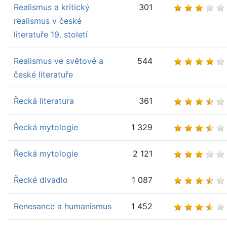
Realismus a kritický
301
realismus v české
literatuře 19. století
Realismus ve světové a
544
české literatuře
Řecká literatura
361
Řecká mytologie
1 329
Řecká mytologie
2 121
Řecké divadlo
1 087
Renesance a humanismus
1 452