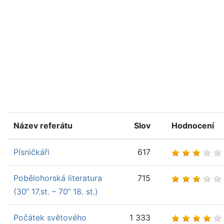
Název referátu
Slov
Hodnocení
Písničkáři
617
Pobělohorská literatura
715
(30“ 17.st. – 70“ 18. st.)
Počátek světového
1 333