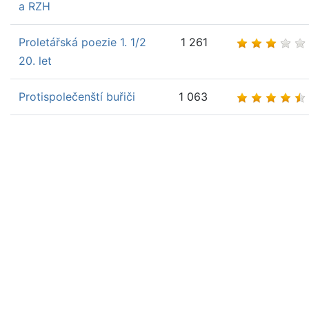
a RZH
Proletářská poezie 1. 1/2
1 261
20. let
Protispolečenští buřiči
1 063