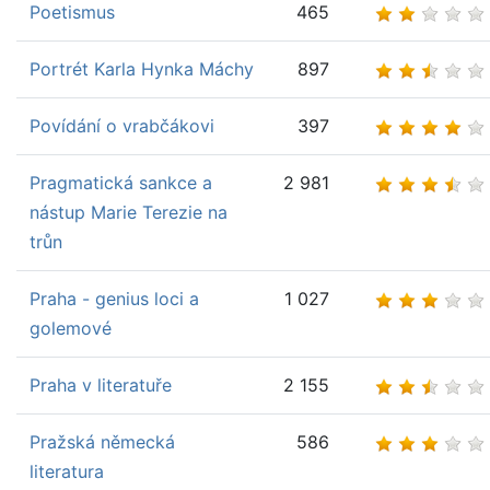
Poetismus
465
Portrét Karla Hynka Máchy
897
Povídání o vrabčákovi
397
Pragmatická sankce a
2 981
nástup Marie Terezie na
trůn
Praha - genius loci a
1 027
golemové
Praha v literatuře
2 155
Pražská německá
586
literatura