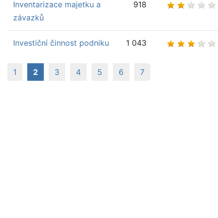
Inventarizace majetku a
918
závazků
Investiční činnost podniku
1 043
(aktuální)
1
2
3
4
5
6
7