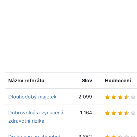
Název referátu
Slov
Hodnocení
Dlouhodobý majetek
2 099
Dobrovolná a vynucená
1 164
zdravotní rizika
Druhy cen ve stavební
3 852