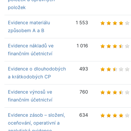
položek
Evidence materiálu
1 553
způsobem A a B
Evidence nákladů ve
1 016
finančním účetnictví
Evidence o dlouhodobých
493
a krátkodobých CP
Evidence výnosů ve
760
finančním účetnictví
Evidence zásob – složení,
634
oceňování, operativní a
analytická evidence,