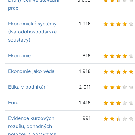
praxi
Ekonomické systémy
1 916
(Národohospodářské
soustavy)
Ekonomie
818
Ekonomie jako věda
1 918
Etika v podnikání
2 011
Euro
1 418
Evidence kurzových
991
rozdílů, dohadných
položek a opravných