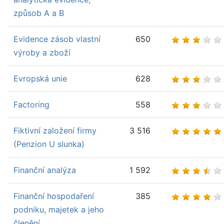
způsob A a B
Evidence zásob vlastní
650
výroby a zboží
Evropská unie
628
Factoring
558
Fiktivní založení firmy
3 516
(Penzion U slunka)
Finanční analýza
1 592
Finanční hospodaření
385
podniku, majetek a jeho
členění